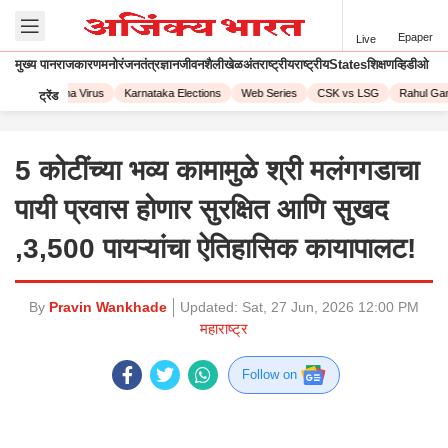
Epaper
Live
मुख्य पान
राजकारण
मनोरंजन
तंत्रज्ञान
जीवनशैली
खेळ
अंतराष्ट्रीय
राष्ट्रीय
States
शिक्षण
व्हिडीओ
023
Corona Virus
Karnataka Elections
Web Series
CSK vs LSG
Rahul Gand
ट्रेंड
5 कोटींच्या भव्य कामामुळे श्री मलंगगडाचा
पायी प्रवास होणार सुरक्षित आणि सुखद
,3,500 पायऱ्यांचा ऐतिहासिक कायापालट!
By
Pravin Wankhade
Updated:
Sat, 27 Jun, 2026 12:00 PM
महाराष्ट्र
Follow on