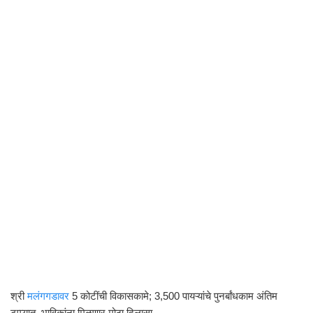
श्री
मलंगगडावर
5 कोटींची विकासकामे; 3,500 पायऱ्यांचे पुनर्बांधकाम अंतिम
टप्प्यात, भाविकांना मिळणार मोठा दिलासा