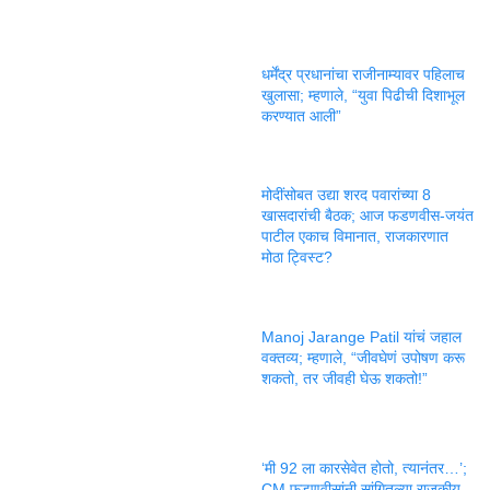
धर्मेंद्र प्रधानांचा राजीनाम्यावर पहिलाच
खुलासा; म्हणाले, “युवा पिढीची दिशाभूल
करण्यात आली”
मोदींसोबत उद्या शरद पवारांच्या 8
खासदारांची बैठक; आज फडणवीस-जयंत
पाटील एकाच विमानात, राजकारणात
मोठा ट्विस्ट?
Manoj Jarange Patil यांचं जहाल
वक्तव्य; म्हणाले, “जीवघेणं उपोषण करू
शकतो, तर जीवही घेऊ शकतो!”
‘मी 92 ला कारसेवेत होतो, त्यानंतर…’;
CM फडणवीसांनी सांगितल्या राजकीय