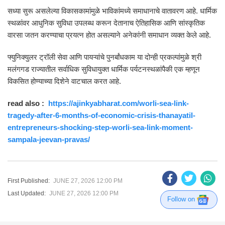
सध्या सुरू असलेल्या विकासकामांमुळे भाविकांमध्ये समाधानाचे वातावरण आहे. धार्मिक
स्थळांवर आधुनिक सुविधा उपलब्ध करून देतानाच ऐतिहासिक आणि सांस्कृतिक
वारसा जतन करण्याचा प्रयत्न होत असल्याने अनेकांनी समाधान व्यक्त केले आहे.
फ्युनिक्युलर ट्रॉली सेवा आणि पायऱ्यांचे पुनर्बांधकाम या दोन्ही प्रकल्पांमुळे श्री
मलंगगड राज्यातील सर्वाधिक सुविधायुक्त धार्मिक पर्यटनस्थळांपैकी एक म्हणून
विकसित होण्याच्या दिशेने वाटचाल करत आहे.
read also :
https://ajinkyabharat.com/worli-sea-link-
tragedy-after-6-months-of-economic-crisis-thanayatil-
entrepreneurs-shocking-step-worli-sea-link-moment-
sampala-jeevan-pravas/
First Published:
JUNE 27, 2026 12:00 PM
Last Updated:
JUNE 27, 2026 12:00 PM
Follow on