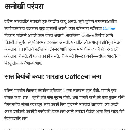
अनोखी परंपरा
दक्षिण भारतातील सकाळी एक वेगळीच जादू असते. सूर्य पूर्णपणे उगवण्याआधीच
स्वयंपाकघरात हालचाल सुरू झालेली असते. एका कोपऱ्यात स्टीलचा
Coffee
फिल्टर शांतपणे आपले काम करत असतो. भाजलेल्या Coffee बियांचा आणि
चिकरीचा सुगंध संपूर्ण घरभर दरवळत असतो. घरातील लोक अजून झोपेतून उठत
असतानाच कोणीतरी स्टीलच्या टंबलर आणि डबऱ्यामध्ये फेसाळ कॉफी वर-खाली
ओतताना दिसते. ही फक्त कॉफी नसते, ही असते
फिल्टर कापी
—दक्षिण भारतीय
संस्कृतीचा अविभाज्य भाग.
सात बियांची कथा: भारतात Coffeeचा जन्म
दक्षिण भारतीय फिल्टर कॉफीचा इतिहास 17व्या शतकात सुरू होतो. यामागे एक
रोचक कथा आहे—सूफी संत
बाबा बुदान
यांची. असे मानले जाते की बाबा बुदान यांनी
येमेनमधील मोखा बंदरातून सात कॉफी बिया गुप्तपणे भारतात आणल्या. त्या काळी
अरब देशांकडे कॉफीचे मक्तेदारी हक्क होते आणि उगवता येतील अशा बिया बाहेर नेणे
बेकायदेशीर होते.