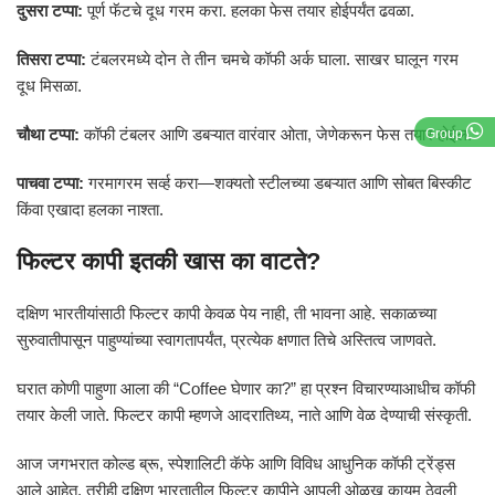
दुसरा टप्पा:
पूर्ण फॅटचे दूध गरम करा. हलका फेस तयार होईपर्यंत ढवळा.
तिसरा टप्पा:
टंबलरमध्ये दोन ते तीन चमचे कॉफी अर्क घाला. साखर घालून गरम
दूध मिसळा.
चौथा टप्पा:
कॉफी टंबलर आणि डबऱ्यात वारंवार ओता, जेणेकरून फेस तयार होईल.
Group
पाचवा टप्पा:
गरमागरम सर्व्ह करा—शक्यतो स्टीलच्या डबऱ्यात आणि सोबत बिस्कीट
किंवा एखादा हलका नाश्ता.
फिल्टर कापी इतकी खास का वाटते?
दक्षिण भारतीयांसाठी फिल्टर कापी केवळ पेय नाही, ती भावना आहे. सकाळच्या
सुरुवातीपासून पाहुण्यांच्या स्वागतापर्यंत, प्रत्येक क्षणात तिचे अस्तित्व जाणवते.
घरात कोणी पाहुणा आला की “Coffee घेणार का?” हा प्रश्न विचारण्याआधीच कॉफी
तयार केली जाते. फिल्टर कापी म्हणजे आदरातिथ्य, नाते आणि वेळ देण्याची संस्कृती.
आज जगभरात कोल्ड ब्रू, स्पेशालिटी कॅफे आणि विविध आधुनिक कॉफी ट्रेंड्स
आले आहेत. तरीही दक्षिण भारतातील फिल्टर कापीने आपली ओळख कायम ठेवली