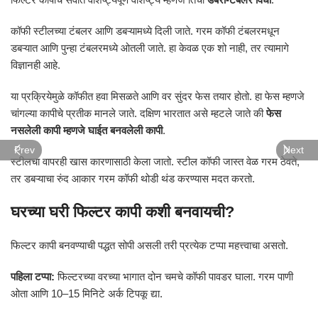
कॉफी स्टीलच्या टंबलर आणि डबऱ्यामध्ये दिली जाते. गरम कॉफी टंबलरमधून
डबऱ्यात आणि पुन्हा टंबलरमध्ये ओतली जाते. हा केवळ एक शो नाही, तर त्यामागे
विज्ञानही आहे.
या प्रक्रियेमुळे कॉफीत हवा मिसळते आणि वर सुंदर फेस तयार होतो. हा फेस म्हणजे
चांगल्या कापीचे प्रतीक मानले जाते. दक्षिण भारतात असे म्हटले जाते की
फेस
नसलेली कापी म्हणजे घाईत बनवलेली कापी
.
Prev
Next
स्टीलचा वापरही खास कारणासाठी केला जातो. स्टील कॉफी जास्त वेळ गरम ठेवते,
तर डबऱ्याचा रुंद आकार गरम कॉफी थोडी थंड करण्यास मदत करतो.
घरच्या घरी फिल्टर कापी कशी बनवायची?
फिल्टर कापी बनवण्याची पद्धत सोपी असली तरी प्रत्येक टप्पा महत्त्वाचा असतो.
पहिला टप्पा:
फिल्टरच्या वरच्या भागात दोन चमचे कॉफी पावडर घाला. गरम पाणी
ओता आणि 10–15 मिनिटे अर्क टिपकू द्या.