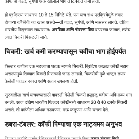
कॉफीचा गडद, सुगंधी अर्क खालील भागात टिपकत जमा होतो.
ही प्रक्रिया साधारण 10 ते 15 मिनिटे घेते. पण याच संथ प्रक्रियेमुळे तयार
होणाऱ्या कॉफीची चव खास असते—ती गडद, सुगंधी, आणि मऊसर लागते. दक्षिण
भारतीय मिश्रणात साधारणतः
अरबिका आणि रोबस्टा बिया
वापरल्या जातात, तसेच
त्यात चिकरी मिसळली जाते.
चिकरी: खर्च कमी करण्यापासून चवीचा भाग होईपर्यंत
फिल्टर कापीचा एक महत्त्वाचा घटक म्हणजे
चिकरी
. ब्रिटिश काळात कॉफी महाग
असल्यामुळे तिच्यात चिकरी मिसळली जाऊ लागली. चिकरीची मुळे भाजून तयार
केलेली पावडर स्वस्त आणि सहज उपलब्ध होती.
सुरुवातीला खर्च वाचवण्यासाठी वापरली गेलेली चिकरी हळूहळू चवीचा अविभाज्य भाग
बनली. आज दक्षिण भारतीय फिल्टर कॉफीमध्ये साधारण
20 ते 40 टक्के चिकरी
असते. ती कॉफीला अधिक गडदपणा, मऊ कडूपणा आणि घनता देते.
डबरा-टंबलर: कॉफी पिण्याचा एक नाट्यमय अनुभव
फिल्टर कापीचे सर्वात वैशिष्ट्यपूर्ण वैशिष्ट्य म्हणजे तिचा
डबरा-टंबलर विधी
.