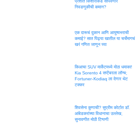
प्रशांत किशोरांकडे सोपवणार
निवडणुकीची कमान?
एक दारूचं दुकान आणि आयुष्यभराची
कमाई? सात पिढ्या खातील या चर्चेमागचं
खरं गणित जाणून घ्या
किआचा SUV मार्केटमध्ये मोठा धमाका!
Kia Sorento 4 सप्टेंबरला लॉन्च;
Fortuner-Kodiaq ला देणार थेट
टक्कर
शिवसेना कुणाची? सुप्रीम कोर्टात डॉ.
आंबेडकरांच्या विधानाचा उल्लेख;
सुनावणीत मोठी टिप्पणी