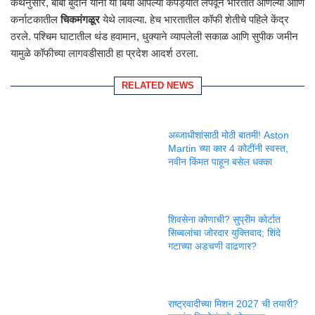
कथेनुसार, बाबा बुदान यांनी या बिया आपल्या कपड्यांत लपवून भारतात आणल्या आणि
कर्नाटकातील
चिकमंगळूर
येथे लावल्या. हेच भारतातील कॉफी शेतीचे पहिले केंद्र
ठरले. पश्चिम घाटातील थंड हवामान, धुक्याने व्यापलेली सकाळ आणि सुपीक जमीन
यामुळे कॉफीच्या लागवडीसाठी हा प्रदेश आदर्श ठरला.
RELATED NEWS
अब्जाधीशांसाठी मोठी बातमी! Aston
Martin च्या कार 4 कोटींनी स्वस्त,
नवीन किंमत पाहून बसेल धक्का
शिवसेना कोणाची? सुप्रीम कोर्टात
सिब्बलांचा जोरदार युक्तिवाद; शिंदे
गटाच्या अडचणी वाढणार?
राष्ट्रवादीच्या मिशन 2027 ची तयारी?