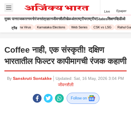
Epaper
Live
मुख्य पान
राजकारण
मनोरंजन
तंत्रज्ञान
जीवनशैली
खेळ
अंतराष्ट्रीय
राष्ट्रीय
States
शिक्षण
व्हिडीओ
023
Corona Virus
Karnataka Elections
Web Series
CSK vs LSG
Rahul Gand
ट्रेंड
Coffee नाही, एक संस्कृती! दक्षिण
भारतातील फिल्टर कापीमागची रंजक कहाणी
By
Sanskruti Sontakke
Updated:
Sat, 16 May, 2026 3:04 PM
जीवनशैली
Follow on