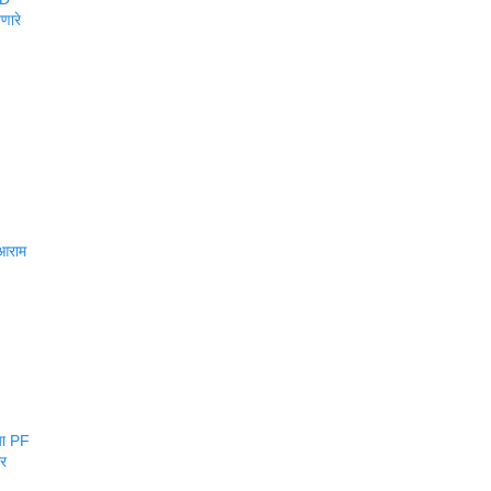
णारे
 आराम
या PF
ार