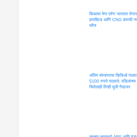
किआचा मेगा प्लॅन! भारतात येणा
हायब्रिड आणि CNG कारची न
फौज
अंतिम संस्काराचा व्हिडिओ पाठ
5100 रुपये पाठवले; वडिलांच्या
चितेलाही तिन्ही मुली गैरहजर
तुमच्या कारमध्ये ABS आणि E