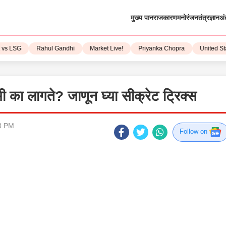
मुख्य पान
राजकारण
मनोरंजन
तंत्रज्ञान
अं
SG
Rahul Gandhi
Market Live!
Priyanka Chopra
United State
का लागते? जाणून घ्या सीक्रेट ट्रिक्स
8 PM
Follow on