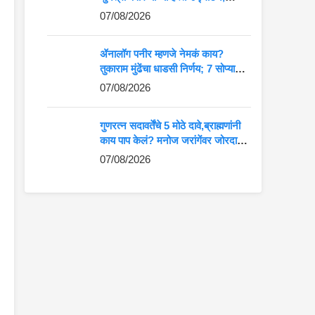
आदिवासी कलेला मोठे व्यासपीठ
07/08/2026
ॲनालॉग पनीर म्हणजे नेमकं काय?
तुकाराम मुंढेंचा धाडसी निर्णय; 7 सोप्या
मार्गांनी ओळखा अस्सल की बनावट पनीर
07/08/2026
गुणरत्न सदावर्तेंचे 5 मोठे दावे,ब्राह्मणांनी
काय पाप केलं? मनोज जरांगेंवर जोरदार
टीका
07/08/2026