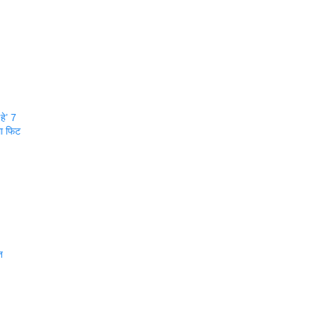
हे’ 7
ला फिट
त