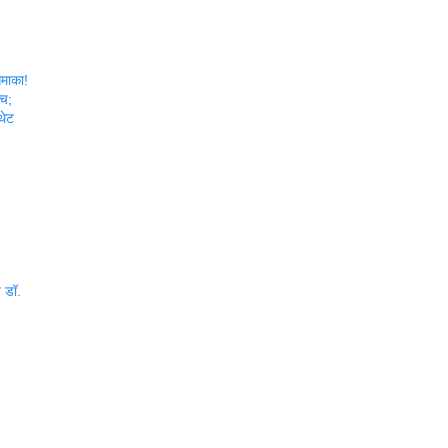
धमाका!
्च;
थेट
त डॉ.