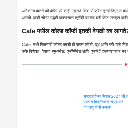
अनेकांना वाटते की कॅफेमध्ये काही महागडे किंवा सीक्रेट इन्ग्रेडिएंट्स व
असतो. काही सोप्या पद्धती वापरल्यास तुम्हीही घरच्या घरी कॅफे स्टाइल क्
Cafe मधील कोल्ड कॉफी इतकी वेगळी का लागते
Cafe मध्ये मिळणारी कोल्ड कॉफी ही फक्त कॉफी, दूध आणि बर्फ यांचे मिश
कॅफे विशेषतः पेयाचा
स्मूथनेस
,
क्रीमीनेस
आणि
फ्रॉथी टेक्स्चर
यावर भर द
R
राष्ट्रवादीच्या मिशन 2027 ची 
प्रशांत किशोरांकडे सोपवणार
निवडणुकीची कमान?