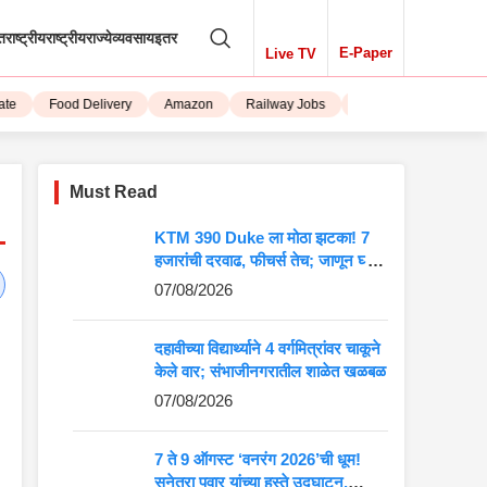
तराष्ट्रीय
राष्ट्रीय
राज्ये
व्यवसाय
इतर
E-Paper
Live TV
Food Delivery
Amazon
Railway Jobs
iPhone 15
Must Read
KTM 390 Duke ला मोठा झटका! 7
हजारांची दरवाढ, फीचर्स तेच; जाणून घ्या
5 मोठे बदल
07/08/2026
दहावीच्या विद्यार्थ्याने 4 वर्गमित्रांवर चाकूने
केले वार; संभाजीनगरातील शाळेत खळबळ
07/08/2026
7 ते 9 ऑगस्ट ‘वनरंग 2026’ची धूम!
सुनेत्रा पवार यांच्या हस्ते उद्घाटन,