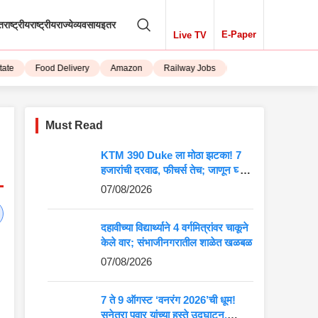
तराष्ट्रीय
राष्ट्रीय
राज्ये
व्यवसाय
इतर
E-Paper
Live TV
Food Delivery
Amazon
Railway Jobs
iPhone 15
Must Read
KTM 390 Duke ला मोठा झटका! 7
हजारांची दरवाढ, फीचर्स तेच; जाणून घ्या
5 मोठे बदल
07/08/2026
दहावीच्या विद्यार्थ्याने 4 वर्गमित्रांवर चाकूने
केले वार; संभाजीनगरातील शाळेत खळबळ
07/08/2026
7 ते 9 ऑगस्ट ‘वनरंग 2026’ची धूम!
सुनेत्रा पवार यांच्या हस्ते उद्घाटन,