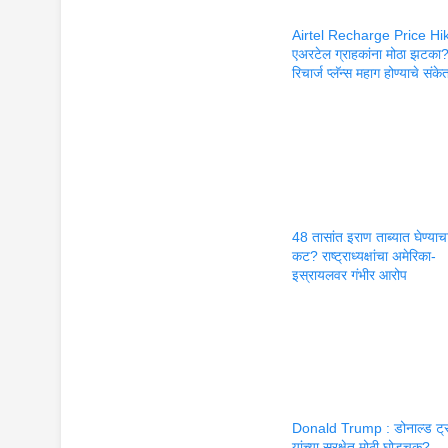
Airtel Recharge Price Hik
एअरटेल ग्राहकांना मोठा झटका
रिचार्ज प्लॅन्स महाग होण्याचे संके
48 तासांत इराण ताब्यात घेण्याच
कट? राष्ट्राध्यक्षांचा अमेरिका-
इस्रायलवर गंभीर आरोप
Donald Trump : डोनाल्ड ट्र
यांच्या सुरक्षेत मोठी घोडचूक?