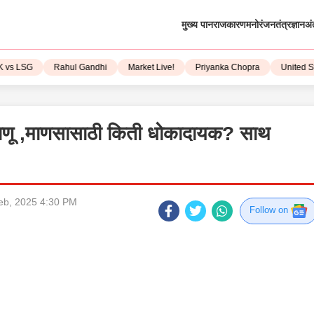
मुख्य पान
राजकारण
मनोरंजन
तंत्रज्ञान
अं
LSG
Rahul Gandhi
Market Live!
Priyanka Chopra
United State
षाणू ,माणसासाठी किती धोकादायक? साथ
eb, 2025 4:30 PM
Follow on