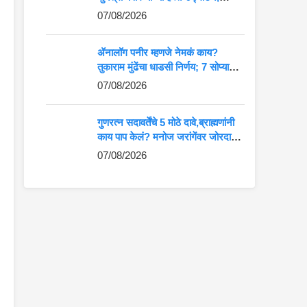
आदिवासी कलेला मोठे व्यासपीठ
07/08/2026
ॲनालॉग पनीर म्हणजे नेमकं काय?
तुकाराम मुंढेंचा धाडसी निर्णय; 7 सोप्या
मार्गांनी ओळखा अस्सल की बनावट पनीर
07/08/2026
गुणरत्न सदावर्तेंचे 5 मोठे दावे,ब्राह्मणांनी
काय पाप केलं? मनोज जरांगेंवर जोरदार
टीका
07/08/2026