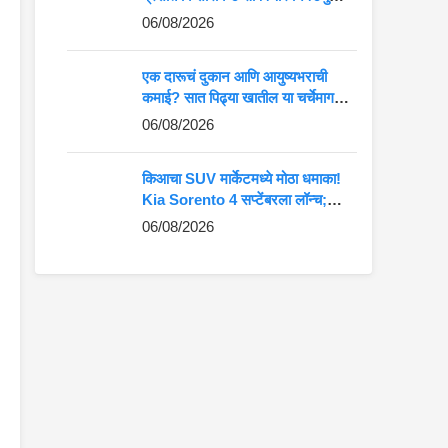
कमान?
06/08/2026
एक दारूचं दुकान आणि आयुष्यभराची
कमाई? सात पिढ्या खातील या चर्चेमागचं
खरं गणित जाणून घ्या
06/08/2026
किआचा SUV मार्केटमध्ये मोठा धमाका!
Kia Sorento 4 सप्टेंबरला लॉन्च;
Fortuner-Kodiaq ला देणार थेट
06/08/2026
टक्कर