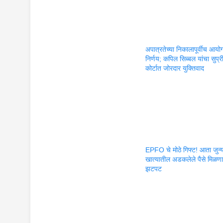
अपात्रतेच्या निकालापूर्वीच आयो
निर्णय; कपिल सिब्बल यांचा सुप्र
कोर्टात जोरदार युक्तिवाद
EPFO चे मोठे गिफ्ट! आता जुन्
खात्यातील अडकलेले पैसे मिळण
झटपट