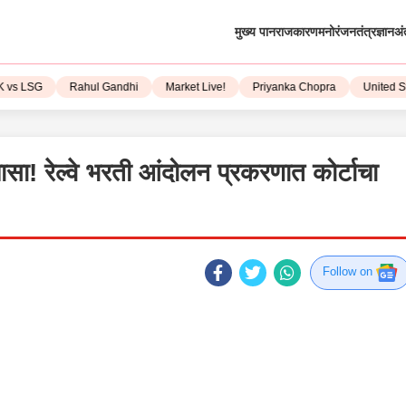
मुख्य पान
राजकारण
मनोरंजन
तंत्रज्ञान
अं
LSG
Rahul Gandhi
Market Live!
Priyanka Chopra
United State
लासा! रेल्वे भरती आंदोलन प्रकरणात कोर्टाचा
Follow on