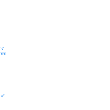
ांची
शारा
त डॉ.