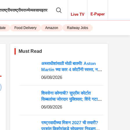
तराष्ट्रीय
राष्ट्रीय
राज्ये
व्यवसाय
इतर
E-Paper
Live TV
Food Delivery
Amazon
Railway Jobs
iPhone 15
Must Read
अब्जाधीशांसाठी मोठी बातमी! Aston
Martin च्या कार 4 कोटींनी स्वस्त, नवीन
किंमत पाहून बसेल धक्का
06/08/2026
शिवसेना कोणाची? सुप्रीम कोर्टात
सिब्बलांचा जोरदार युक्तिवाद; शिंदे गटाच्या
अडचणी वाढणार?
06/08/2026
राष्ट्रवादीच्या मिशन 2027 ची तयारी?
प्रशांत किशोरांकडे सोपवणार निवडणुकीची