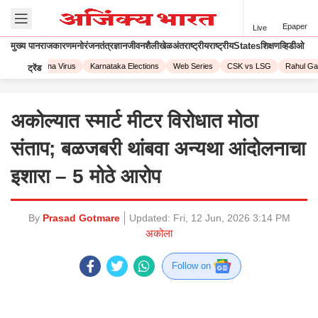
Epaper
Live
मुख्य पान
राजकारण
मनोरंजन
तंत्रज्ञान
जीवनशैली
खेळ
अंतराष्ट्रीय
राष्ट्रीय
States
शिक्षण
व्हिडीओ
023
Corona Virus
Karnataka Elections
Web Series
CSK vs LSG
Rahul Gand
ट्रेंड
अकोल्यात स्मार्ट मीटर विरोधात मोठा
संताप; बळजबरी थांबवा अन्यथा आंदोलनाचा
इशारा – 5 मोठे आरोप
By
Prasad Gotmare
Updated:
Fri, 12 Jun, 2026 3:14 PM
अकोला
Follow on