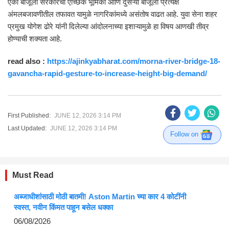
एका बाजूला सरकारची ऐच्छिक भूमिका आणि दुसऱ्या बाजूला प्रत्यक्ष
अंमलबजावणीतील तफावत यामुळे नागरिकांमध्ये असंतोष वाढत आहे. युवा सेना शहर
प्रमुख योगेश ढोरे यांनी दिलेल्या आंदोलनाच्या इशाऱ्यामुळे हा विषय आणखी तीव्र
होण्याची शक्यता आहे.
read also :
https://ajinkyabharat.com/morna-river-bridge-18-
gavancha-rapid-gesture-to-increase-height-big-demand/
First Published:
JUNE 12, 2026 3:14 PM
Last Updated:
JUNE 12, 2026 3:14 PM
Follow on
Must Read
अब्जाधीशांसाठी मोठी बातमी! Aston Martin च्या कार 4 कोटींनी
स्वस्त, नवीन किंमत पाहून बसेल धक्का
06/08/2026