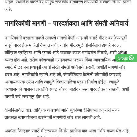
आहेत. स्थानिक पातळीवर यामुळे राजकीय वातावरण तापण्याची शक्यता निर्माण झाली
आहे.
नागरिकांची मागणी – पारदर्शकता आणि संमती अनिवार्य
नागरिकांनी प्रशासनाकडे ठामपणे मागणी केली आहे की स्मार्ट मीटर बसविण्यापूर्वी
संपूर्ण पारदर्शक माहिती देण्यात यावी. नवीन मीटरमुळे वीजबिलात होणारे बदल,
तांत्रिक प्रक्रिया आणि फायदे-तोटे याबाबत स्पष्ट मार्गदर्शन मिळावे, अशी अपेक्षा
Group
व्यक्त होत आहे. तसेच कोणत्याही ग्राहकाच्या घरावर किंवा व्यावसायिक आस्थापनावर
स्मार्ट मीटर बसवण्यापूर्वी त्याची लेखी संमती अनिवार्य करावी, अशीही मागणी जोर
धरत आहे. नागरिकांचे म्हणणे आहे की, संमतीशिवाय केलेली कोणतीही कारवाई
अन्यायकारक ठरेल आणि त्यामुळे विश्वासार्हतेचा प्रश्न निर्माण होईल. त्यामुळे
प्रशासनाने याबाबत तातडीने स्पष्ट धोरण जाहीर करून पारदर्शकता राखावी, अशी
मागणी सर्व स्तरातून होत आहे.
वीजबिलातील वाढ, तांत्रिक अडचणी आणि चुकीच्या रीडिंगच्या तक्रारी यावर
तात्काळ उपाययोजना करण्याची मागणीही जोर धरू लागली आहे.
अकोला जिल्ह्यात स्मार्ट मीटरवरून निर्माण झालेला वाद आता गंभीर वळण घेत आहे.