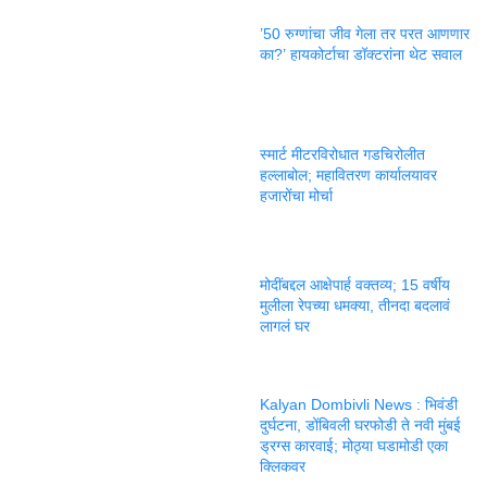
’50 रुग्णांचा जीव गेला तर परत आणणार
का?’ हायकोर्टाचा डॉक्टरांना थेट सवाल
स्मार्ट मीटरविरोधात गडचिरोलीत
हल्लाबोल; महावितरण कार्यालयावर
हजारोंचा मोर्चा
मोदींबद्दल आक्षेपार्ह वक्तव्य; 15 वर्षीय
मुलीला रेपच्या धमक्या, तीनदा बदलावं
लागलं घर
Kalyan Dombivli News : भिवंडी
दुर्घटना, डोंबिवली घरफोडी ते नवी मुंबई
ड्रग्स कारवाई; मोठ्या घडामोडी एका
क्लिकवर