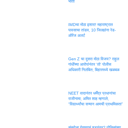
भीती
IMDचा मोठा इशारा! महाराष्ट्रात
पावसाचा तांडव, 10 जिल्ह्यांना रेड-
ऑरेंज अलर्ट
Gen Z चा दुसरा मोठा विजय? राहुल
गांधींच्या आरोपांनंतर ‘तो’ पोलीस
अधिकारी निलंबित; बिहारमध्ये खळबळ
NEET वादानंतर धर्मेंद्र प्रधानांचा
राजीनामा; अमित शाह म्हणाले,
“विद्यार्थ्यांचा सन्मान आमची प्राथमिकता”
संसदेला घेरण्याचं षडयंत्र? पोलिसांच्या