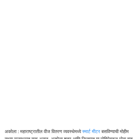
अकोला : महाराष्ट्रातील वीज वितरण व्यवस्थेमध्ये
स्मार्ट मीटर
बसविण्याची मोहीम
सध्या राज्यभरात सुरू असून, अकोला शहर आणि जिल्ह्यात या मोहिमेवरून मोठा वाद