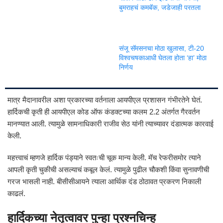
बुमराहचं कमबॅक, जडेजाही परतला
संजू सॅमसनचा मोठा खुलासा, टी-20
विश्वचषकाआधी घेतला होता ‘हा’ मोठा
निर्णय
मात्र मैदानावरील अशा प्रकारच्या वर्तनाला आयपीएल प्रशासन गंभीरतेने घेतं.
हार्दिकची कृती ही आयपीएल कोड ऑफ कंडक्टच्या कलम 2.2 अंतर्गत गैरवर्तन
मानण्यात आली. त्यामुळे सामनाधिकारी राजीव सेठ यांनी त्याच्यावर दंडात्मक कारवाई
केली.
महत्त्वाचं म्हणजे हार्दिक पंड्याने स्वतःची चूक मान्य केली. मॅच रेफरीसमोर त्याने
आपली कृती चुकीची असल्याचं कबूल केलं. त्यामुळे पुढील चौकशी किंवा सुनावणीची
गरज भासली नाही. बीसीसीआयने त्याला आर्थिक दंड ठोठावत प्रकरण निकाली
काढलं.
हार्दिकच्या नेतृत्वावर पुन्हा प्रश्नचिन्ह