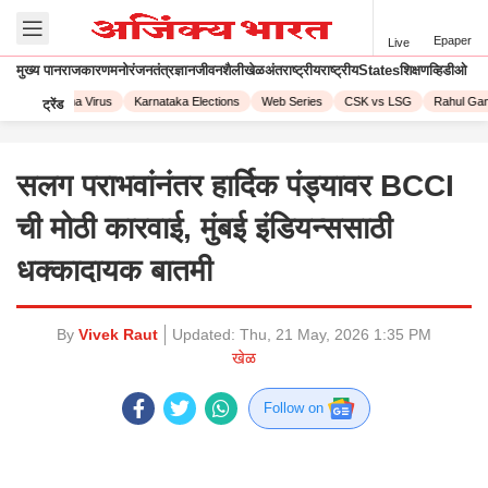
Epaper
Live
मुख्य पान
राजकारण
मनोरंजन
तंत्रज्ञान
जीवनशैली
खेळ
अंतराष्ट्रीय
राष्ट्रीय
States
शिक्षण
व्हिडीओ
23
Corona Virus
Karnataka Elections
Web Series
CSK vs LSG
Rahul Gand
ट्रेंड
सलग पराभवांनंतर हार्दिक पंड्यावर BCCI
ची मोठी कारवाई, मुंबई इंडियन्ससाठी
धक्कादायक बातमी
By
Vivek Raut
Updated:
Thu, 21 May, 2026 1:35 PM
खेळ
Follow on