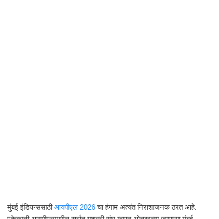
मुंबई इंडियन्ससाठी
आयपीएल 2026
चा हंगाम अत्यंत निराशाजनक ठरत आहे.
एकेकाळी आयपीएलमधील सर्वात यशस्वी संघ म्हणून ओळखल्या जाणाऱ्या मुंबई