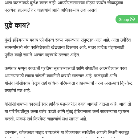
अशा घटनांकडे दुर्लक्ष करत नाही. आयपीएलसारख्या मोठ्या स्पर्धेत खेळाडूंच्या
प्रत्येक हालचालीवर चाहत्यांचं आणि अधिकाऱ्यांचं लक्ष असतं.
Group
पुढे काय?
मुंबई इंडियन्सचं यंदाचं प्लेऑफचं स्वप्न जवळपास संपुष्टात आलं आहे. आता उर्वरित
सामन्यांमध्ये संघ प्रतिष्ठेसाठी खेळताना दिसणार आहे. मात्र हार्दिक पंड्यासाठी
पुढील काही सामने अत्यंत महत्त्वाचे ठरणार आहेत.
कर्णधार म्हणून स्वतःची प्रतिमा सुधारण्यासाठी आणि संघातील आत्मविश्वास परत
आणण्यासाठी त्याला चांगली कामगिरी करावी लागणार आहे. फलंदाजी आणि
गोलंदाजीसोबतच नेतृत्वातही अधिक परिपक्वता दाखवण्याची गरज असल्याचं क्रिकेट
तज्ज्ञांचं मत आहे.
बीसीसीआयच्या कारवाईनंतर हार्दिक पंड्यावरील दबाव आणखी वाढला आहे. आता तो
या परिस्थितीतून कसा बाहेर पडतो आणि मुंबई इंडियन्सला कसं सावरण्याचा प्रयत्न
करतो, याकडे सर्व क्रिकेट चाहत्यांचं लक्ष लागलं आहे.
दरम्यान, कोलकाता नाइट रायडर्सने या विजयासह स्पर्धेतील आपली स्थिती मजबूत