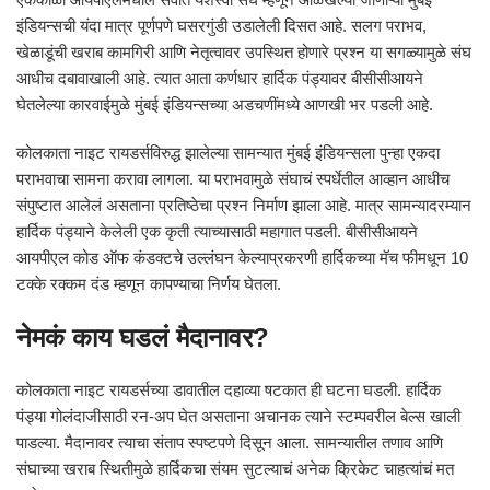
इंडियन्सची यंदा मात्र पूर्णपणे घसरगुंडी उडालेली दिसत आहे. सलग पराभव,
खेळाडूंची खराब कामगिरी आणि नेतृत्वावर उपस्थित होणारे प्रश्न या सगळ्यामुळे संघ
आधीच दबावाखाली आहे. त्यात आता कर्णधार हार्दिक पंड्यावर बीसीसीआयने
घेतलेल्या कारवाईमुळे मुंबई इंडियन्सच्या अडचणींमध्ये आणखी भर पडली आहे.
कोलकाता नाइट रायडर्सविरुद्ध झालेल्या सामन्यात मुंबई इंडियन्सला पुन्हा एकदा
पराभवाचा सामना करावा लागला. या पराभवामुळे संघाचं स्पर्धेतील आव्हान आधीच
संपुष्टात आलेलं असताना प्रतिष्ठेचा प्रश्न निर्माण झाला आहे. मात्र सामन्यादरम्यान
हार्दिक पंड्याने केलेली एक कृती त्याच्यासाठी महागात पडली. बीसीसीआयने
आयपीएल कोड ऑफ कंडक्टचे उल्लंघन केल्याप्रकरणी हार्दिकच्या मॅच फीमधून 10
टक्के रक्कम दंड म्हणून कापण्याचा निर्णय घेतला.
नेमकं काय घडलं मैदानावर?
कोलकाता नाइट रायडर्सच्या डावातील दहाव्या षटकात ही घटना घडली. हार्दिक
पंड्या गोलंदाजीसाठी रन-अप घेत असताना अचानक त्याने स्टम्पवरील बेल्स खाली
पाडल्या. मैदानावर त्याचा संताप स्पष्टपणे दिसून आला. सामन्यातील तणाव आणि
संघाच्या खराब स्थितीमुळे हार्दिकचा संयम सुटल्याचं अनेक क्रिकेट चाहत्यांचं मत