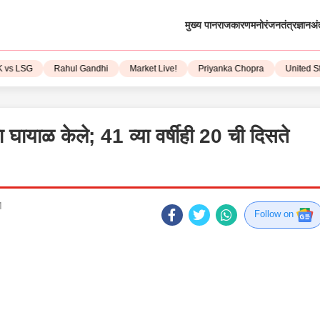
मुख्य पान
राजकारण
मनोरंजन
तंत्रज्ञान
अं
LSG
Rahul Gandhi
Market Live!
Priyanka Chopra
United State
ंना घायाळ केले; 41 व्या वर्षीही 20 ची दिसते
M
Follow on