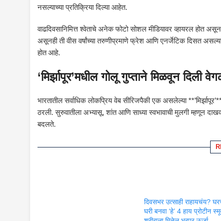
नसल्याच्या प्रतिक्रिया दिल्या आहेत.
वाढदिवसानिमित्त श्वेताचे अनेक फोटो सोशल मीडियावर व्हायरल होत असून ति
असूनही ती वीस वर्षांच्या तरुणीप्रमाणे फ्रेश आणि एनर्जेटिक दिसत असल्या
होत आहे.
‘मिर्झापूर’मधील गोलू गुप्ताने मिळवून दिली 
भारतातील सर्वाधिक लोकप्रिय वेब सीरिजपैकी एक असलेल्या **’मिर्झापूर’**मध्
ठरली. सुरुवातीला अभ्यासू, शांत आणि साध्या स्वभावाची मुलगी म्हणून दाखवल
बदलते.
R
दिवसभर उत्साही राहायचंय? घरच
घरी बनवा ‘हे’ 4 हाय प्रोटीन स्मू
शरीराला मिळेल भरपूर ऊर्जा