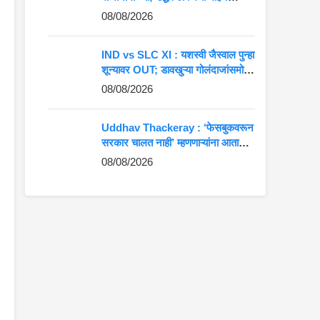
भागवतांना खोचक टोला
08/08/2026
IND vs SLC XI : यशस्वी जैस्वाल पुन्हा
शून्यावर OUT; डावखुऱ्या गोलंदाजांसमोर
पोलखोल!
08/08/2026
Uddhav Thackeray : ‘फेसबुकवरून
सरकार चालत नाही’ म्हणणाऱ्यांना आता
इन्स्टाग्रामवरून देश चालवण्याची वेळ;
08/08/2026
उद्धव ठाकरेंचा घणाघात