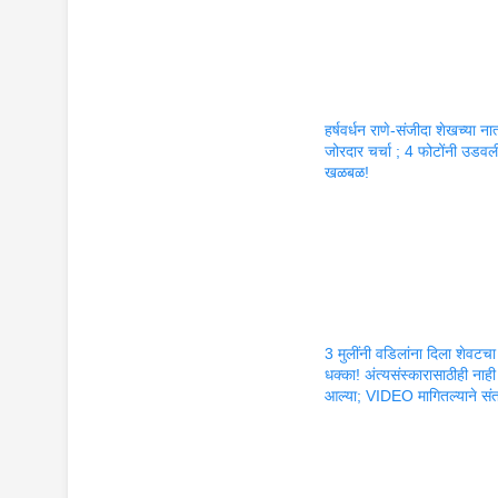
हर्षवर्धन राणे-संजीदा शेखच्या नात
जोरदार चर्चा ; 4 फोटोंनी उडवल
खळबळ!
3 मुलींनी वडिलांना दिला शेवटचा
धक्का! अंत्यसंस्कारासाठीही नाही
आल्या; VIDEO मागितल्याने सं