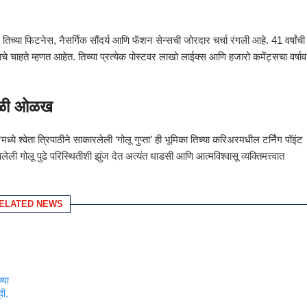
च्या फिटनेस, नैसर्गिक सौंदर्य आणि फॅशन सेन्सची जोरदार चर्चा रंगली आहे. 41 वर्षांची
चे चाहते म्हणत आहेत. तिच्या प्रत्येक पोस्टवर लाखो लाईक्स आणि हजारो कमेंट्सचा वर्षाव
वेगळी ओळख
ये श्वेता त्रिपाठीने साकारलेली ‘गोलू गुप्ता’ ही भूमिका तिच्या करिअरमधील टर्निंग पॉइंट
ेली गोलू पुढे परिस्थितीशी झुंज देत अत्यंत धाडसी आणि आत्मविश्वासू व्यक्तिमत्त्वात
ELATED NEWS
्या
दी,