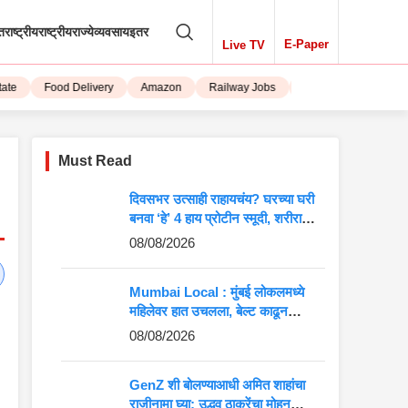
तराष्ट्रीय
राष्ट्रीय
राज्ये
व्यवसाय
इतर
E-Paper
Live TV
Food Delivery
Amazon
Railway Jobs
iPhone 15
Must Read
दिवसभर उत्साही राहायचंय? घरच्या घरी
बनवा ‘हे’ 4 हाय प्रोटीन स्मूदी, शरीराला
मिळेल भरपूर ऊर्जा
08/08/2026
Mumbai Local : मुंबई लोकलमध्ये
महिलेवर हात उचलला, बेल्ट काढून
धमकावलं; आरोपीला अटक
08/08/2026
GenZ शी बोलण्याआधी अमित शाहांचा
राजीनामा घ्या; उद्धव ठाकरेंचा मोहन