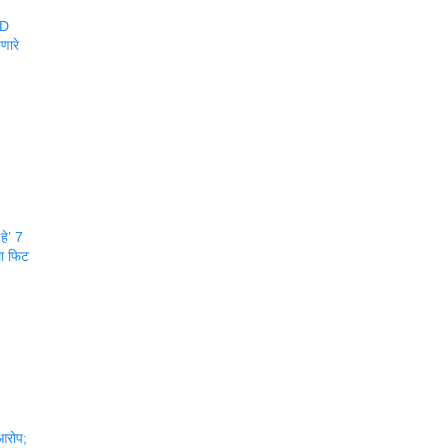
BD
णारे
हे’ 7
ला फिट
,
 आरोप;