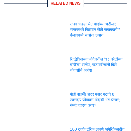
RELATED NEWS
राघव चड्ढा थेट मोदींच्या भेटीला;
भाजपमध्ये मिळणार मोठी जबाबदारी?
पंजाबमध्ये चर्चांना उधाण
सिद्धिविनायक मंदिरातील ‘१८ कोटींच्या
चोरी’चा आरोप; फडणवीसांनी दिले
चौकशीचे आदेश
मोठी बातमी! शरद पवार गटाचे 8
खासदार सोमवारी मोदींची भेट घेणार;
नेमकं कारण काय?
100 टक्के टॅरिफ लावणे अमेरिकेसाठीच