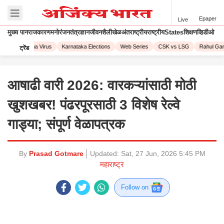
Epaper
Live
मुख्य पान
राजकारण
मनोरंजन
तंत्रज्ञान
जीवनशैली
खेळ
अंतराष्ट्रीय
राष्ट्रीय
States
शिक्षण
व्हिडीओ
23
Corona Virus
Karnataka Elections
Web Series
CSK vs LSG
Rahul Gandh
ट्रेंड
आषाढी वारी 2026: वारकऱ्यांसाठी मोठी
खुशखबर! पंढरपूरसाठी 3 विशेष रेल्वे
गाड्या; संपूर्ण वेळापत्रक
By
Prasad Gotmare
Updated:
Sat, 27 Jun, 2026 5:45 PM
महाराष्ट्र
Follow on