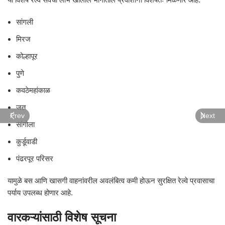
सांगली
मिरज
कोल्हापूर
पुणे
कवठेमहांकाळ
जत
Prev
Next
सांगोला
कुर्डूवाडी
पंढरपूर परिसर
यामुळे बस आणि खासगी वाहनांवरील अवलंबित्व कमी होऊन सुरक्षित रेल्वे प्रवासाचा
पर्याय उपलब्ध होणार आहे.
वारकऱ्यांसाठी विशेष सूचना