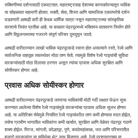
रुक्मिणीच्या दर्शनासाठी एकवटतात. महाराष्ट्रासह देशाच्या कानाकोपऱ्यातून भाविक
या सोहळ्यात सहभागी होतात. भक्ती, सेवा, शिस्त आणि सामाजिक एकात्मतेचे दर्शन
घडवणारी आषाढी वारी ही केवळ धार्मिक यात्रा नसून महाराष्ट्राच्या सांस्कृतिक
वारशाचे जिवंत प्रतीक आहे. या काळात पंढरपूरमध्ये भक्तिमय वातावरण निर्माण होते
आणि विठ्ठलनामाच्या गजराने संपूर्ण परिसर दुमदुमून जातो.
आषाढी वारीदरम्यान लाखो भाविक पंढरपूरकडे रवाना होत असल्याने रस्ते, रेल्वे आणि
सार्वजनिक वाहतूक व्यवस्थेवर मोठा ताण येतो. त्यामुळे विशेष रेल्वे गाड्यांची सुविधा
वारकऱ्यांसाठी मोठा दिलासा ठरणार असून त्यांचा प्रवास अधिक सुरक्षित आणि
सोयीस्कर होणार आहे.
प्रवास अधिक सोयीस्कर होणार
आषाढी वारीदरम्यान पंढरपूरकडे जाणाऱ्या भाविकांची मोठी गर्दी लक्षात घेऊन सुरू
करण्यात आलेल्या विशेष रेल्वे गाड्यांमुळे वारकऱ्यांचा प्रवास अधिक सुलभ होणार
आहे. या अतिरिक्त सेवेमुळे नियमित रेल्वे गाड्यांवरील ताण कमी होण्यास मदत होईल,
तसेच ग्रामीण भागातील भाविकांना कमी खर्चात, सुरक्षित आणि वेळेवर पंढरपूर गाठणे
शक्य होईल. मिरज, सांगली, कोल्हापूर, पुणे, कवठेमहांकाळ, जत आणि परिसरातील
हजारो वारकऱ्यांना या सुविधेचा थेट लाभ मिळणार आहे. रेल्वे प्रशासनाच्या या