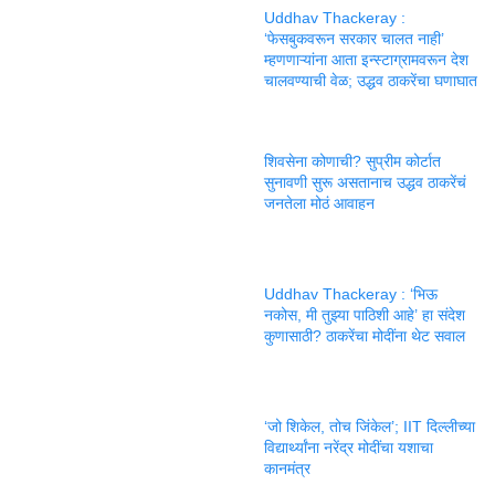
Uddhav Thackeray :
‘फेसबुकवरून सरकार चालत नाही’
म्हणणाऱ्यांना आता इन्स्टाग्रामवरून देश
चालवण्याची वेळ; उद्धव ठाकरेंचा घणाघात
शिवसेना कोणाची? सुप्रीम कोर्टात
सुनावणी सुरू असतानाच उद्धव ठाकरेंचं
जनतेला मोठं आवाहन
Uddhav Thackeray : ‘भिऊ
नकोस, मी तुझ्या पाठिशी आहे’ हा संदेश
कुणासाठी? ठाकरेंचा मोदींना थेट सवाल
‘जो शिकेल, तोच जिंकेल’; IIT दिल्लीच्या
विद्यार्थ्यांना नरेंद्र मोदींचा यशाचा
कानमंत्र