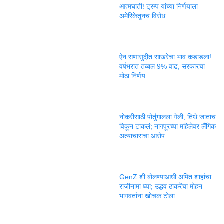
आत्मघाती! ट्रम्प यांच्या निर्णयाला
अमेरिकेतूनच विरोध
ऐन सणासुदीत साखरेचा भाव कडाडला!
वर्षभरात तब्बल 9% वाढ, सरकारचा
मोठा निर्णय
नोकरीसाठी पोर्तुगालला गेली, तिथे जाताच
विकून टाकलं; नागपूरच्या महिलेवर लैंगिक
अत्याचाराचा आरोप
GenZ शी बोलण्याआधी अमित शाहांचा
राजीनामा घ्या; उद्धव ठाकरेंचा मोहन
भागवतांना खोचक टोला