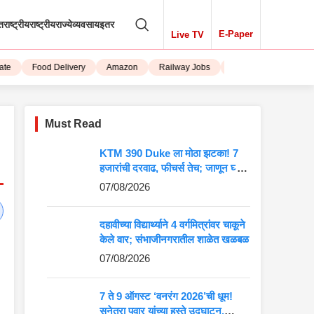
तराष्ट्रीय
राष्ट्रीय
राज्ये
व्यवसाय
इतर
E-Paper
Live TV
Food Delivery
Amazon
Railway Jobs
iPhone 15
Must Read
KTM 390 Duke ला मोठा झटका! 7
हजारांची दरवाढ, फीचर्स तेच; जाणून घ्या
5 मोठे बदल
07/08/2026
दहावीच्या विद्यार्थ्याने 4 वर्गमित्रांवर चाकूने
केले वार; संभाजीनगरातील शाळेत खळबळ
07/08/2026
7 ते 9 ऑगस्ट ‘वनरंग 2026’ची धूम!
सुनेत्रा पवार यांच्या हस्ते उद्घाटन,