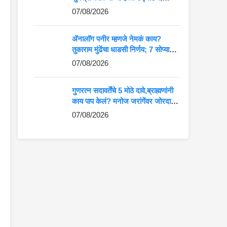
आदिवासी कलेला मोठे व्यासपीठ
07/08/2026
ॲनालॉग पनीर म्हणजे नेमकं काय?
तुकाराम मुंढेंचा धाडसी निर्णय; 7 सोप्या
मार्गांनी ओळखा अस्सल की बनावट पनीर
07/08/2026
गुणरत्न सदावर्तेंचे 5 मोठे दावे,ब्राह्मणांनी
काय पाप केलं? मनोज जरांगेंवर जोरदार
टीका
07/08/2026