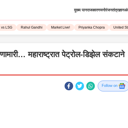
मुख्य पान
राजकारण
मनोरंजन
तंत्रज्ञान
अं
LSG
Rahul Gandhi
Market Live!
Priyanka Chopra
United State
ाणामारी… महाराष्ट्रात पेट्रोल-डिझेल संकटाने
Follow on