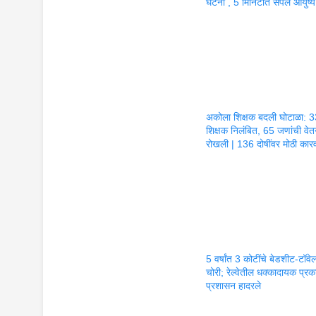
घटना , 5 मिनिटांत संपलं आयुष्य
अकोला शिक्षक बदली घोटाळा: 
शिक्षक निलंबित, 65 जणांची वे
रोखली | 136 दोषींवर मोठी कार
5 वर्षांत 3 कोटींचे बेडशीट-टॉवे
चोरी; रेल्वेतील धक्कादायक प्रका
प्रशासन हादरले