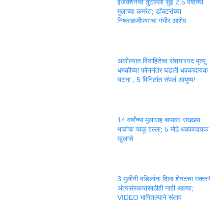
इंजेक्शनची तुटलेली सुई 2.5 वर्षांच्या
मुलाच्या कमरेत; डॉक्टरांच्या
निष्काळजीपणाचा गंभीर आरोप
अकोल्यात विवाहितेचा संशयास्पद मृत्यू;
धमकीच्या फोननंतर घडली धक्कादायक
घटना , 5 मिनिटांत संपलं आयुष्य!
14 वर्षांच्या मुलासह बापावर सख्ख्या
भावांचा चाकू हल्ला; 5 मोठे धक्कादायक
खुलासे
3 मुलींनी वडिलांना दिला शेवटचा धक्का!
अंत्यसंस्कारासाठीही नाही आल्या;
VIDEO मागितल्याने संताप