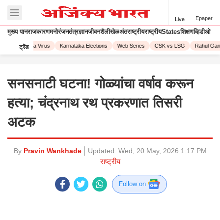
Epaper
Live
मुख्य पान
राजकारण
मनोरंजन
तंत्रज्ञान
जीवनशैली
खेळ
अंतराष्ट्रीय
राष्ट्रीय
States
शिक्षण
व्हिडीओ
23
Corona Virus
Karnataka Elections
Web Series
CSK vs LSG
Rahul Gandh
ट्रेंड
सनसनाटी घटना! गोळ्यांचा वर्षाव करून
हत्या; चंद्रनाथ रथ प्रकरणात तिसरी
अटक
By
Pravin Wankhade
Updated:
Wed, 20 May, 2026 1:17 PM
राष्ट्रीय
Follow on