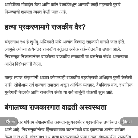
आरोपींच्या मोबाईल डेटा आणि कॉल रेकॉर्डमधून आणखी काही महत्त्वाचे पुरावे
मिळण्याची शक्यता व्यक्त केली जात आहे.
हत्या प्रकरणामागे राजकीय वैर?
चंद्रनाथ रथ हे शुभेंदु अधिकारी यांचे अत्यंत विश्वासू सहकारी मानले जात होते.
त्यामुळे त्यांच्या हत्येनंतर राजकीय वर्तुळात अनेक तर्क-वितर्कांना उधाण आले.
निवडणूक निकालानंतर वाढलेल्या राजकीय तणावाशी या घटनेचा संबंध असल्याचा
आरोप विरोधकांनी केला.
मात्र तपास यंत्रणांनी अद्याप कोणत्याही राजकीय षड्यंत्राची अधिकृत पुष्टी केलेली
नाही. सीबीआय सर्व शक्यता तपासत असून आर्थिक व्यवहार, वैयक्तिक वाद, स्थानिक
गुन्हेगारी नेटवर्क आणि राजकीय संबंध या सर्व बाजूंनी चौकशी सुरू आहे.
बंगालच्या राजकारणात वाढती अस्वस्थता
या हत्येनंतर पश्चिम बंगालमधील कायदा-सुव्यवस्थेवर प्रश्नचिन्ह उपस्थित करण्यात
Prev
Next
आले आहे. निवडणुकांनंतर हिंसाचाराच्या घटनांमध्ये वाढ झाल्याचा आरोप वारंवार
केला जात आहे. चंद्रनाथ रथ हत्या प्रकरणामुळे पुन्हा एकदा बंगालमधील राजकीय