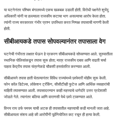
या घटनेनंतर पश्चिम बंगालमध्ये एकच खळबळ उडाली होती. विरोधी पक्षनेते शुभेंदु
अधिकारी यांनी या हल्ल्याला राजकीय कटाचा भाग असल्याचा आरोप केला होता.
त्यांनी राज्य सरकारवर गंभीर प्रश्न उपस्थित करत निष्पक्ष तपासाची मागणी केली
होती.
सीबीआयकडे तपास सोपवल्यानंतर तपासाला वेग
घटनेची गंभीरता लक्षात घेऊन हे प्रकरण सीबीआयकडे सोपवण्यात आले. सुरुवातीला
स्थानिक पोलिसांकडून तपास सुरू होता; मात्र राजकीय दबाव आणि वाढती चर्चा
पाहता केंद्रीय तपास यंत्रणेकडे चौकशी हस्तांतरित करण्यात आली.
सीबीआयने तपास हाती घेतल्यानंतर विविध राज्यांमध्ये छापेमारी मोहीम सुरू केली.
फोन कॉल डिटेल्स, लोकेशन ट्रॅकिंग, सीसीटीव्ही फुटेज आणि आर्थिक व्यवहारांची
माहिती तपासण्यात आली. तपासादरम्यान काही महत्त्वाचे धागेदोरे उत्तर प्रदेशाशी
जोडले गेले. त्यानंतर बलिया आणि वाराणसी येथे छापे टाकण्यात आले.
विनय राय उर्फ पमपम याची अटक ही तपासातील महत्त्वाची कडी मानली जात आहे.
सीबीआयला संशय आहे की आरोपींनी पूर्वनियोजित कट रचून ही हत्या केली.