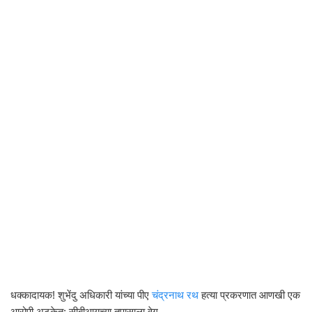
धक्कादायक! शुभेंदु अधिकारी यांच्या पीए
चंद्रनाथ रथ
हत्या प्रकरणात आणखी एक
आरोपी अटकेत; सीबीआयच्या तपासाला वेग