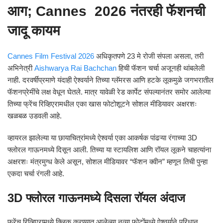
आग; Cannes 2026 नंतरही फॅशनची
जादू कायम
Cannes Film Festival 2026
अधिकृतपणे 23 मे रोजी संपला असला, तरी
अभिनेत्री
Aishwarya Rai Bachchan
हिची फॅशन चर्चा अजूनही थांबलेली
नाही. दरवर्षीप्रमाणे यंदाही ऐश्वर्याने तिच्या ग्लॅमरस आणि हटके लूकमुळे जगभरातील
फॅशनप्रेमींचे लक्ष वेधून घेतले. मात्र यावेळी रेड कार्पेट संपल्यानंतर समोर आलेल्या
तिच्या फ्रेंच रिव्हिएरामधील एका खास फोटोशूटने सोशल मीडियावर अक्षरशः
खळबळ उडवली आहे.
व्हायरल झालेल्या या छायाचित्रांमध्ये ऐश्वर्या एका आकर्षक पांढऱ्या रंगाच्या 3D
फ्लोरल गाऊनमध्ये दिसून आली. तिच्या या स्टायलिश आणि रॉयल लूकने चाहत्यांना
अक्षरशः मंत्रमुग्ध केले असून, सोशल मीडियावर “फॅशन क्वीन” म्हणून तिची पुन्हा
एकदा चर्चा रंगली आहे.
3D फ्लोरल गाऊनमध्ये दिसला रॉयल अंदाज
फ्रेंच रिव्हिएरामध्ये क्लिक करण्यात आलेल्या नव्या फोटोंमध्ये ऐश्वर्याने परिधान