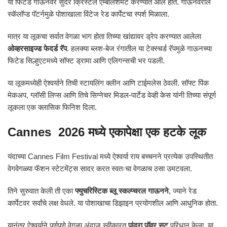
या फिटेड गाऊनवर सुंदर क्रिस्टल एम्बेलिशमेंट करण्यात आले होते. गाऊनवरील
स्कॅलॉप्ड पॅटर्नमुळे पोशाखाला विंटेज रेड कार्पेटचा स्पर्श मिळाला.
मात्र या लूकचा सर्वात वेगळा भाग होता तिच्या खांद्यावर ड्रेप करण्यात आलेला
ओव्हरसाइज्ड फेदर्ड रॅप
. हलक्या ब्लश-बेज रंगातील या टेक्स्चर्ड रॅपमुळे गाऊनच्या
फिटेड सिल्हुएटमध्ये सॉफ्ट ड्रामा आणि एलिगन्सची भर पडली.
या लूकमध्येही ऐश्वर्याने तिची स्टायलिंग क्लीन आणि टाईमलेस ठेवली. सॉफ्ट पिंक
मेकअप, ग्लॉसी लिप्स आणि तिचे सिग्नेचर मिडल-पार्टेड वेव्ही केस यांनी तिच्या संपूर्ण
लूकला एक क्लासिक फिनिश दिला.
Cannes 2026 मध्ये एकापेक्षा एक हटके लूक
यंदाच्या Cannes Film Festival मध्ये ऐश्वर्या राय बच्चनने प्रत्येक उपस्थितीत
वेगवेगळ्या फॅशन स्टेटमेंट्स सादर करत स्वतःचा वेगळाच ठसा उमटवला.
तिने सुरुवात केली ती एका
फ्युचरिस्टिक ब्लू स्कल्प्चरल गाऊनने
, ज्याने रेड
कार्पेटवर सर्वांचे लक्ष वेधले. या पोशाखाचा डिझाइन प्रयोगशील आणि आधुनिक होता.
यानंतर ऐश्वर्याने पूर्णपणे वेगळा अंदाज स्वीकारत
पांढरा पॉवर सूट
परिधान केला. या