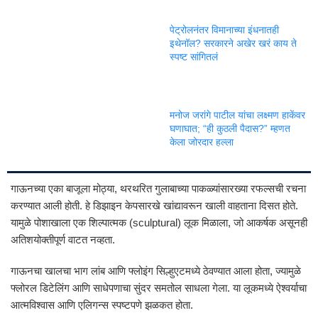
पेट्रोलनंतर विमानाच्या इंधनातही
इथेनॉल? सरकारने अखेर खरं काय ते
स्पष्ट सांगितलं
मनोज जरांगे पाटील यांचा लक्ष्मण हाकेंवर
घणाघात; “ही कुठली पैदास?” म्हणत
केला जोरदार हल्ला
गाऊनच्या एका बाजूला मोठ्या, थरथरित गुलाबाच्या पाकळ्यांसारख्या रफल्सची रचना
करण्यात आली होती. हे डिझाइन केपसारखे खांद्यावरून खाली वाहताना दिसत होते.
यामुळे पोशाखाला एक शिल्पात्मक (sculptural) लूक मिळाला, जो आकर्षक असूनही
अतिशयोक्तीपूर्ण वाटत नव्हता.
गाऊनचा खालचा भाग लांब आणि फ्लोइंग सिल्हुएटमध्ये ठेवण्यात आला होता, ज्यामुळे
फ्लोरल डिटेलिंग आणि साधेपणाचा सुंदर समतोल साधला गेला. या लूकमध्ये ऐश्वर्याचा
आत्मविश्वास आणि एलिगन्स स्पष्टपणे झळकत होता.