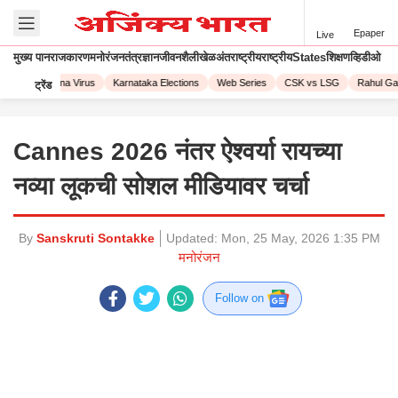
Epaper
Live
मुख्य पान
राजकारण
मनोरंजन
तंत्रज्ञान
जीवनशैली
खेळ
अंतराष्ट्रीय
राष्ट्रीय
States
शिक्षण
व्हिडीओ
023
Corona Virus
Karnataka Elections
Web Series
CSK vs LSG
Rahul Gand
ट्रेंड
Cannes 2026 नंतर ऐश्वर्या रायच्या
नव्या लूकची सोशल मीडियावर चर्चा
By
Sanskruti Sontakke
Updated:
Mon, 25 May, 2026 1:35 PM
मनोरंजन
Follow on