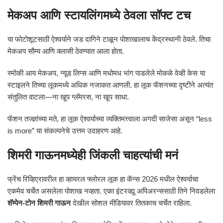
मेकअप आणि स्टायलिंगमध्ये ठेवला सॉफ्ट टच
या फोटोशूटसाठी ऐश्वर्याने जड दागिने टाळून पोशाखालाच केंद्रस्थानी ठेवले. तिचा
मेकअप सौम्य आणि क्लासी ठेवण्यात आला होता.
स्मोकी आय मेकअप, न्यूड लिप्स आणि मधोमध भांग पाडलेले मोकळे वेव्ही केस या
स्टाइलने तिच्या लूकमध्ये अधिक नजाकत आणली. हा लूक फॅशनच्या दृष्टीने अत्यंत
संतुलित वाटला—ना खूप ग्लॅमरस, ना खूप साधा.
फॅशन तज्ज्ञांच्या मते, हा लूक ऐश्वर्याच्या व्यक्तिमत्त्वाला अगदी साजेसा असून “less
is more” या संकल्पनेचे उत्तम उदाहरण आहे.
शिमरी गाऊनमध्येही जिंकली चाहत्यांची मनं
फ्रेंच रिव्हिएरावरील हा व्हायरल फ्लोरल लूक हा कॅन्स 2026 मधील ऐश्वर्याचा
एकमेव चर्चेत असलेला पोशाख नव्हता. एका इंटरव्ह्यू अपिअरन्ससाठी तिने निवडलेला
शॅम्पेन-टोन शिमरी गाऊन
देखील सोशल मीडियावर तितकाच चर्चेत राहिला.