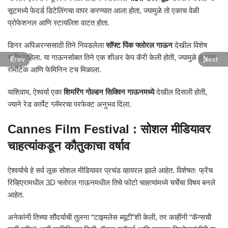
सूटमध्ये फेदर्ड डिटेलिंगचा वापर करण्यात आला होता, ज्यामुळे तो एकाच वेळी
प्रोफेशनल आणि स्टायलिश वाटत होता.
डिनर अपिअरन्ससाठी तिने निवडलेला
सॉफ्ट पिंक फ्लोरल गाऊन
देखील विशेष
चर्चेत राहिला. या गाऊनसोबत तिने एक शीअर केप कॅरी केली होती, ज्यामुळे लूकला
Prev
Next
रोमँटिक आणि फेमिनिन टच मिळाला.
याशिवाय, ऐश्वर्या एका
शिमरिंग गोल्डन सिक्विन गाऊनमध्ये
देखील दिसली होती,
ज्याने रेड कार्पेट ग्लॅमरचा परफेक्ट अनुभव दिला.
Cannes Film Festival : सोशल मीडियावर
चाहत्यांकडून कौतुकाचा वर्षाव
ऐश्वर्याचे हे सर्व लूक सोशल मीडियावर प्रचंड व्हायरल झाले आहेत. विशेषतः फ्रेंच
रिव्हिएरामधील 3D फ्लोरल गाऊनमधील तिचे फोटो चाहत्यांमध्ये चर्चेचा विषय बनले
आहेत.
अनेकांनी तिच्या सौंदर्याची तुलना “टाइमलेस ब्यूटी”शी केली, तर काहींनी “कॅन्सची