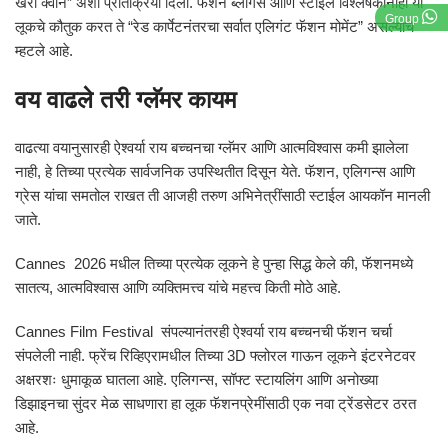
खरी क्वीन” अशी प्रतिक्रिया दिली. फॅशन ब्लॉगर्स आणि स्टाइल विश्लेषकांनीही या
Group
लूकचे कौतुक करत ते “रेड कार्पेटनंतरचा सर्वात एलिगंट फॅशन मोमेंट” असल्याचे
म्हटले आहे.
वय वाढले तरी ग्लॅमर कायम
वाढत्या वयानुसारही ऐश्वर्या राय बच्चनचा ग्लॅमर आणि आत्मविश्वास कमी झालेला
नाही, हे तिच्या प्रत्येक सार्वजनिक उपस्थितीत दिसून येते. फॅशन, एलिगन्स आणि
ग्रेस यांचा समतोल राखत ती आजही तरुण अभिनेत्रींसाठी स्टाईल आयकॉन मानली
जाते.
Cannes 2026 मधील तिच्या प्रत्येक लूकने हे पुन्हा सिद्ध केले की, फॅशनमध्ये
सातत्य, आत्मविश्वास आणि व्यक्तिमत्त्व यांचे महत्त्व किती मोठे आहे.
Cannes Film Festival संपल्यानंतरही ऐश्वर्या राय बच्चनची फॅशन चर्चा
संपलेली नाही. फ्रेंच रिव्हिएरामधील तिच्या 3D फ्लोरल गाऊन लूकने इंटरनेटवर
अक्षरशः धुमाकूळ घातला आहे. एलिगन्स, सॉफ्ट स्टायलिंग आणि अनोख्या
डिझाइनचा सुंदर मेळ साधणारा हा लूक फॅशनप्रेमींसाठी एक नवा ट्रेंडसेटर ठरत
आहे.