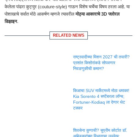
केलेला पांढरा कुट्युर (couture-style) गाऊन विशेष चर्चेचा विषय ठरला आहे. या
पोशाखाचे सर्वात मोठे आकर्षण म्हणजे त्यावरील
मोठ्या आकाराचे 3D फ्लोरल
डिझाइन
.
RELATED NEWS
राष्ट्रवादीच्या मिशन 2027 ची तयारी?
प्रशांत किशोरांकडे सोपवणार
निवडणुकीची कमान?
किआचा SUV मार्केटमध्ये मोठा धमाका!
Kia Sorento 4 सप्टेंबरला लॉन्च;
Fortuner-Kodiaq ला देणार थेट
टक्कर
शिवसेना कुणाची? सुप्रीम कोर्टात डॉ.
आंबेडकरांच्या विधानाचा उल्लेख;