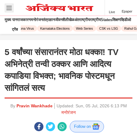
Epaper
Live
मुख्य पान
राजकारण
मनोरंजन
तंत्रज्ञान
जीवनशैली
खेळ
अंतराष्ट्रीय
राष्ट्रीय
States
शिक्षण
व्हिडीओ
2023
Corona Virus
Karnataka Elections
Web Series
CSK vs LSG
Rahul Gan
ट्रेंड
5 वर्षांच्या संसारानंतर मोठा धक्का! TV
अभिनेत्री तन्वी ठक्कर आणि आदित्य
कपाडिया विभक्त; भावनिक पोस्टमधून
सांगितलं सत्य
By
Pravin Wankhade
Updated:
Sun, 05 Jul, 2026 6:13 PM
मनोरंजन
Follow on