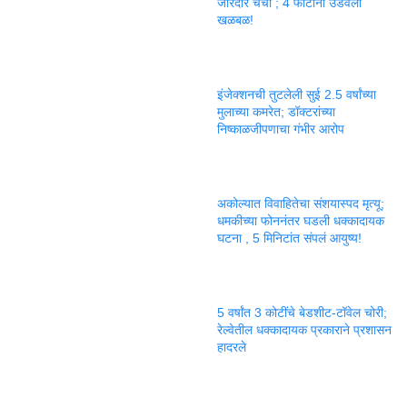
जोरदार चर्चा ; 4 फोटोंनी उडवली
खळबळ!
इंजेक्शनची तुटलेली सुई 2.5 वर्षांच्या
मुलाच्या कमरेत; डॉक्टरांच्या
निष्काळजीपणाचा गंभीर आरोप
अकोल्यात विवाहितेचा संशयास्पद मृत्यू;
धमकीच्या फोननंतर घडली धक्कादायक
घटना , 5 मिनिटांत संपलं आयुष्य!
5 वर्षांत 3 कोटींचे बेडशीट-टॉवेल चोरी;
रेल्वेतील धक्कादायक प्रकाराने प्रशासन
हादरले