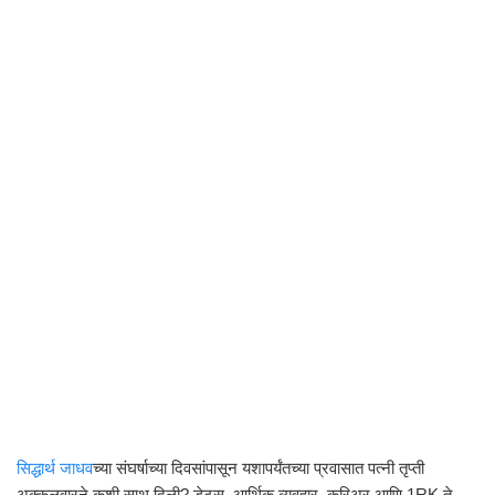
सिद्धार्थ जाधव
च्या संघर्षाच्या दिवसांपासून यशापर्यंतच्या प्रवासात पत्नी तृप्ती
अक्कलवारने कशी साथ दिली? डेट्स, आर्थिक व्यवहार, करिअर आणि 1RK ते