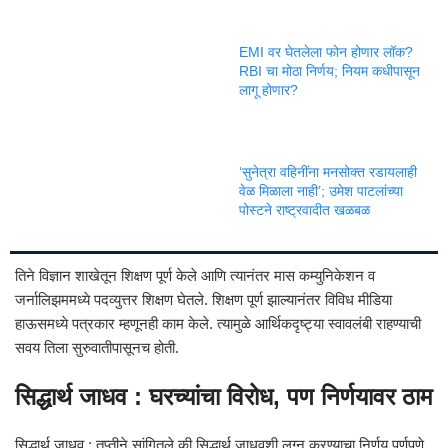
EMI वर घेतलेला फोन होणार लॉक?
RBI चा मोठा निर्णय; नियम कधीपासून
लागू होणार?
‘सुनेत्रा वहिनींना मनसोक्त रडायलाही
वेळ मिळाला नाही’; उमेश पाटलांच्या
पोस्टने राष्ट्रवादीत खळबळ
तिने विज्ञान शाखेतून शिक्षण पूर्ण केले आणि त्यानंतर मास कम्युनिकेशन व
जर्नालिझममध्ये पदव्युत्तर शिक्षण घेतले. शिक्षण पूर्ण झाल्यानंतर विविध मीडिया
हाऊसमध्ये पत्रकार म्हणूनही काम केले. त्यामुळे आर्थिकदृष्ट्या स्वावलंबी राहण्याची
सवय तिला सुरुवातीपासूनच होती.
सिद्धार्थ जाधव : घरच्यांचा विरोध, पण निर्णयावर ठाम
सिद्धार्थ जाधव : तृप्तीने सांगितले की सिद्धार्थ जाधवशी लग्न करण्याचा निर्णय पूर्णपणे