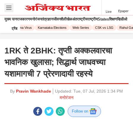
Epaper
Live
मुख्य पान
राजकारण
मनोरंजन
तंत्रज्ञान
जीवनशैली
खेळ
अंतराष्ट्रीय
राष्ट्रीय
States
शिक्षण
व्हिडीओ
023
Corona Virus
Karnataka Elections
Web Series
CSK vs LSG
Rahul Gand
ट्रेंड
1RK ते 2BHK: तृप्ती अक्कलवारचा
भावनिक खुलासा; सिद्धार्थ जाधवच्या
यशामागची 7 प्रेरणादायी रहस्ये
By
Pravin Wankhade
Updated:
Tue, 07 Jul, 2026 1:34 PM
मनोरंजन
Follow on