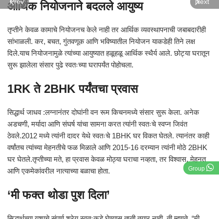
Prev
Next
आर्थिक नियोजनाने बदलले आयुष्य
तृप्तीने केवळ कामाचे नियोजनच केले नाही तर आर्थिक व्यवस्थापनाची जबाबदारीही
सांभाळली. कर, बचत, गुंतवणूक आणि भविष्यातील नियोजन याकडेही तिने लक्ष
दिले.याच नियोजनामुळे त्यांच्या आयुष्यात हळूहळू आर्थिक स्थैर्य आले. छोट्या घरातून
सुरू झालेला संसार पुढे स्वतःच्या घरापर्यंत पोहोचला.
1RK ते 2BHK पर्यंतचा प्रवास
सिद्धार्थ जाधव :लग्नानंतर दोघांनी वन रूम किचनमध्ये संसार सुरू केला. अनेक
अडचणी, मर्यादा आणि संघर्ष यांचा सामना करत त्यांनी स्वतःचे स्वप्न जिवंत
ठेवले.2012 मध्ये त्यांनी दादर येथे स्वतःचे 1BHK घर विकत घेतले. त्यानंतर काही
वर्षांतच त्यांच्या मेहनतीचे फळ मिळाले आणि 2015-16 दरम्यान त्यांनी मोठे 2BHK
घर घेतले.तृप्तीच्या मते, हा प्रवास केवळ मोठ्या घराचा नव्हता, तर विश्वास, मेहनत
Group
आणि एकमेकांवरील नात्याच्या बळाचा होता.
‘मी फक्त थोडा पुश दिला’
सिद्धार्थच्या यशाचे संपूर्ण श्रेय स्वतःकडे घेण्यास तृप्ती तयार नाही. ती म्हणते, “मी