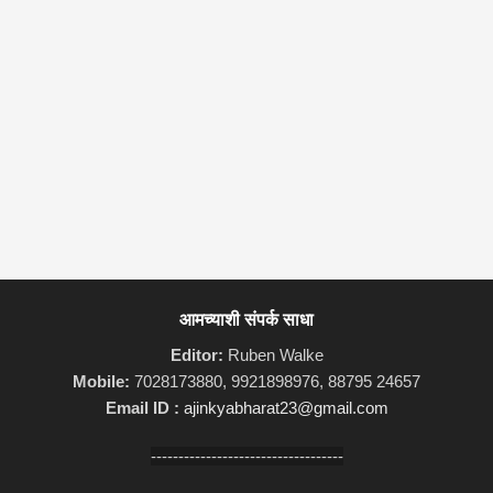
आमच्याशी संपर्क साधा
Editor:
Ruben Walke
Mobile:
7028173880, 9921898976, 88795 24657
Email ID :
ajinkyabharat23@gmail.com
-----------------------------------