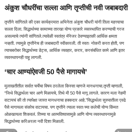
अंकुश चौधरींचा सल्ला आणि तृप्तीची नवी जबाबदारी
तृप्तीने सांगितले की एका कार्यक्रमात अभिनेता अंकुश चौधरी यांनी तिला महत्त्वाचा
सल्ला दिला. सिद्धार्थच्या कामाच्या तारखा योग्य प्रकारे व्यवस्थापित करण्याची गरज
असल्याचे त्यांनी सांगितले.त्यावेळी स्वतंत्र मॅनेजर ठेवण्याइतकी आर्थिक क्षमता
नव्हती. त्यामुळे तृप्तीनेच ही जबाबदारी स्वीकारली. ती स्वतः नोकरी करत होती, पण
त्याचबरोबर सिद्धार्थच्या डेट्स, आर्थिक व्यवहार, करार, करसंबंधित कामे आणि इतर
व्यवस्थापनही पाहू लागली.
‘चार आण्यांऐवजी 50 पैसे मागायचे’
मुलाखतीतील सर्वात चर्चेचा विषय ठरलेला किस्सा म्हणजे मानधनाचा.तृप्ती म्हणाली,
“जिथे सिद्धार्थला चार आणे मिळायचे, तिथे मी 50 पैसे मागू लागले. कारण मला नेहमी
वाटायचं की तो त्यापेक्षा जास्त मानधनाचा हक्कदार आहे.”सिद्धार्थला सुरुवातीला एवढे
पैसे मागायला संकोच वाटायचा. पण तृप्तीने त्याला स्वतःच्या कलेची योग्य किंमत
ओळखायला शिकवलं. तिच्या या आत्मविश्वासामुळे आणि योग्य व्यवस्थापनामुळे
सिद्धार्थच्या करिअरला नवी दिशा मिळाली.