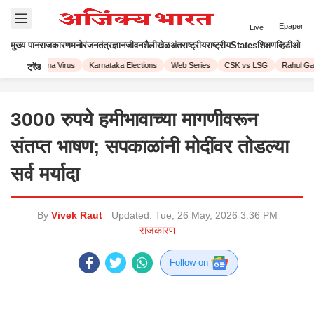
Epaper
Live
मुख्य पान
राजकारण
मनोरंजन
तंत्रज्ञान
जीवनशैली
खेळ
अंतराष्ट्रीय
राष्ट्रीय
States
शिक्षण
व्हिडीओ
023
Corona Virus
Karnataka Elections
Web Series
CSK vs LSG
Rahul Gand
ट्रेंड
3000 रुपये हमीभावाच्या मागणीवरून
संतप्त भाषण; सपकाळांनी मोदींवर तोडल्या
सर्व मर्यादा
By
Vivek Raut
Updated:
Tue, 26 May, 2026 3:36 PM
राजकारण
Follow on