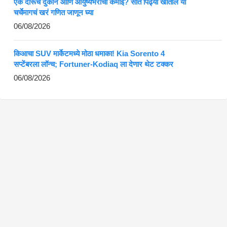
एक दारूचं दुकान आणि आयुष्यभराची कमाई? सात पिढ्या खातील या
चर्चेमागचं खरं गणित जाणून घ्या
06/08/2026
किआचा SUV मार्केटमध्ये मोठा धमाका! Kia Sorento 4
सप्टेंबरला लॉन्च; Fortuner-Kodiaq ला देणार थेट टक्कर
06/08/2026