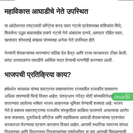
महाविकास आघाडीचे नेते उपस्थित
या आंदोलनात राष्ट्रवादी काँग्रेस शरद पवार गटाचे प्रदेशाध्यक्ष शशिकांत शिंदे,
शिवसेना उद्धव बाळासाहेब ठाकरे गटाचे नेते अंबादास दानवे, आमदार रोहित पवार,
खासदार शोभाताई बच्छाव यांच्यासह अनेक नेते उपस्थित होते.
नेत्यांनी शेतकऱ्यांच्या मागण्यांना पाठिंबा देत केंद्र आणि राज्य सरकारवर टीका केली.
कांदा उत्पादकांना तातडीने आर्थिक मदत देण्याची मागणीही करण्यात आली.
भाजपची प्रतिक्रिया काय?
हर्षवर्धन सपकाळ यांच्या वादग्रस्त वक्तव्यानंतर राज्यातील राजकीय वातावरण
अधिक तापण्याची चिन्हे दिसत आहेत. पंतप्रधान नरेंद्र मोदी यांच्याविरोधात
Group
वापरण्यात आलेल्या भाषेवर भाजप आक्रमक भूमिका घेण्याची शक्यता आहे. भाजप
नेते हे वक्तव्य महाराष्ट्राच्या राजकीय संस्कृतीला काळिमा फासणारे असल्याचा आरोप
करू शकतात. दुसरीकडे काँग्रेस आणि महाविकास आघाडी शेतकऱ्यांच्या प्रश्नांवर
सरकारला घेरण्याचा प्रयत्न करताना दिसत आहेत. आगामी स्थानिक स्वराज्य संस्था
निवडणुका आणि विधानसभा निवडणुकांच्या पार्श्वभूमीवर हा वाद आणखी चिघळण्याची