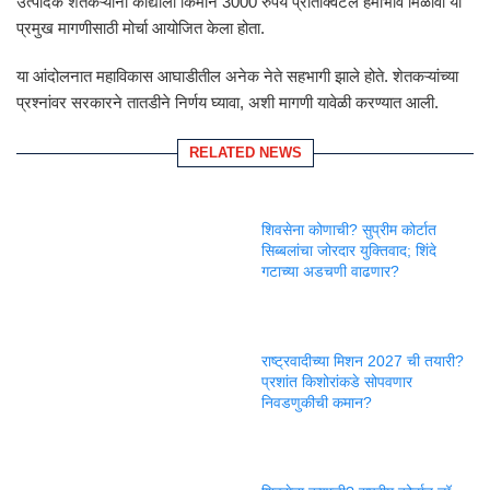
उत्पादक शेतकऱ्यांनी कांद्याला किमान 3000 रुपये प्रतिक्विंटल हमीभाव मिळावा या
प्रमुख मागणीसाठी मोर्चा आयोजित केला होता.
या आंदोलनात महाविकास आघाडीतील अनेक नेते सहभागी झाले होते. शेतकऱ्यांच्या
प्रश्नांवर सरकारने तातडीने निर्णय घ्यावा, अशी मागणी यावेळी करण्यात आली.
RELATED NEWS
शिवसेना कोणाची? सुप्रीम कोर्टात
सिब्बलांचा जोरदार युक्तिवाद; शिंदे
गटाच्या अडचणी वाढणार?
राष्ट्रवादीच्या मिशन 2027 ची तयारी?
प्रशांत किशोरांकडे सोपवणार
निवडणुकीची कमान?