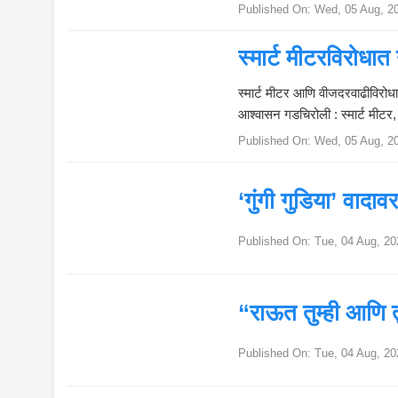
Published On:
Wed, 05 Aug, 2
;
“
स्मार्ट मीटरविरोधा
ही
कु
हजारोंचा मोर्चा
स्मार्ट मीटर आणि वीजदरवाढीविरोधा
ठ
ली
आश्वासन गडचिरोली : स्मार्ट मीटर, 
पै
Published On:
Wed, 05 Aug, 2
दा
स
?
‘गुंगी गुडिया’ वाद
”
म्हणाले, ‘बदनाम हुय
म्ह
Published On:
Tue, 04 Aug, 20
ण
त
के
“राऊत तुम्ही आणि त
ला
जो
तुफान हल्लाबोल
र
Published On:
Tue, 04 Aug, 20
दा
र