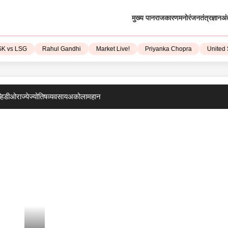
मुख्य पान
राजकारण
मनोरंजन
तंत्रज्ञान
अं
vs LSG
Rahul Gandhi
Market Live!
Priyanka Chopra
United St
्हिडीओ
राज्ये
ज्योतिष
व्यवसाय
अकोला
महान
म