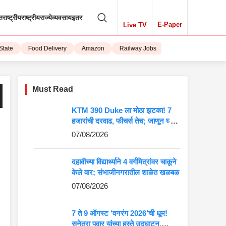
तराष्ट्रीय
राष्ट्रीय
राज्ये
व्यवसाय
इतर
E-Paper
Live TV
ate
Food Delivery
Amazon
Railway Jobs
iPhone 15
Must Read
KTM 390 Duke ला मोठा झटका! 7
हजारांची दरवाढ, फीचर्स तेच; जाणून घ्या
5 मोठे बदल
07/08/2026
दहावीच्या विद्यार्थ्याने 4 वर्गमित्रांवर चाकूने
केले वार; संभाजीनगरातील शाळेत खळबळ
07/08/2026
7 ते 9 ऑगस्ट ‘वनरंग 2026’ची धूम!
सुनेत्रा पवार यांच्या हस्ते उद्घाटन,