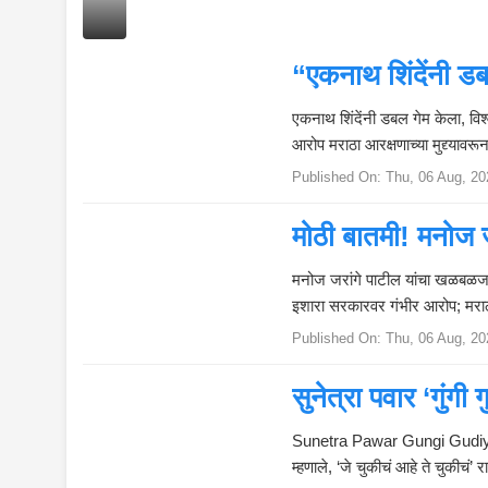
नो
ज
ज
“एकनाथ शिंदेंनी डब
रां
गे
आरोप; म्हणाले, ‘उद्
एकनाथ शिंदेंनी डबल गेम केला, विश्
पा
आरोप मराठा आरक्षणाच्या मुद्द्या
टी
ल
Published On:
Thu, 06 Aug, 20
यां
चा
मोठी बातमी! मनोज ज
ल
क्ष्म
संपवण्याचा कट रचल
मनोज जरांगे पाटील यांचा खळबळजन
ण
इशारा सरकारवर गंभीर आरोप; मराठ
हा
Published On:
Thu, 06 Aug, 20
कें
व
र
सुनेत्रा पवार ‘गुंगी 
घ
सपकाळांची बदललेल
णा
Sunetra Pawar Gungi Gudiya Con
घा
म्हणाले, ‘जे चुकीचं आहे ते चुकीचं’ 
त