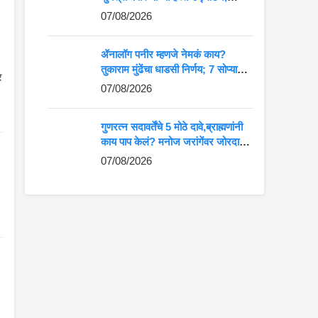
आदिवासी कलेला मोठे व्यासपीठ
07/08/2026
ॲनालॉग पनीर म्हणजे नेमकं काय?
तुकाराम मुंढेंचा धाडसी निर्णय; 7 सोप्या
र
मार्गांनी ओळखा अस्सल की बनावट पनीर
07/08/2026
गुणरत्न सदावर्तेंचे 5 मोठे दावे,ब्राह्मणांनी
काय पाप केलं? मनोज जरांगेंवर जोरदार
टीका
07/08/2026