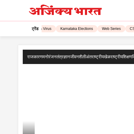
ट्रेंड
IPL 2023
Corona Virus
Karnataka Elections
Web Series
CSK 
राजकारण
मनोरंजन
तंत्रज्ञान
जीवनशैली
अंतराष्ट्रीय
खेळ
राष्ट्रीय
शिक्षण
व
म