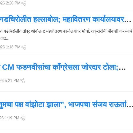
026 2:20 PM
ली
प्र
त गडचिरोलीत हल्लाबोल; महावितरण कार्यालयावर
ति
क्रि
त गडचिरोलीत तीव्र आंदोलन; महावितरण कार्यालयावर मोर्चा, तक्रारींची चौकशी करण्याचे
या
वाढ...
;
म्ह
026 1:18 PM
णा
ले
,
ावर CM फडणवीसांचा काँग्रेसला जोरदार टोला;
“
े तो…’
मा
26 5:21 PM
झी
ना
र्को
ुमचा पक्ष वांझोटा झाला”, भाजपचा संजय राऊतांव
टे
स्ट
क
26 1:19 PM
रा
”