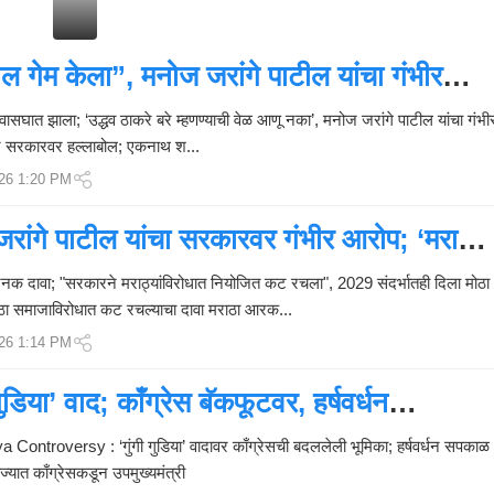
नो
ज
ज
ल गेम केला”, मनोज जरांगे पाटील यांचा गंभीर
रां
गे
धव ठाकरे बरे म्हणण्याची वेळ आणू नका’
वासघात झाला; ‘उद्धव ठाकरे बरे म्हणण्याची वेळ आणू नका’, मनोज जरांगे पाटील यांचा गंभी
यां
वरून सरकारवर हल्लाबोल; एकनाथ श...
च्या
आ
26 1:20 PM
रो
पां
रांगे पाटील यांचा सरकारवर गंभीर आरोप; ‘मराठे
व
ा’
र
क दावा; "सरकारने मराठ्यांविरोधात नियोजित कट रचला", 2029 संदर्भातही दिला मोठा
बा
ा समाजाविरोधात कट रचल्याचा दावा मराठा आरक...
व
26 1:14 PM
न
कु
ळे
गुडिया’ वाद; काँग्रेस बॅकफूटवर, हर्षवर्धन
यां
ी भूमिका
ची
troversy : ‘गुंगी गुडिया’ वादावर काँग्रेसची बदललेली भूमिका; हर्षवर्धन सपकाळ
प
राज्यात काँग्रेसकडून उपमुख्यमंत्री
हि