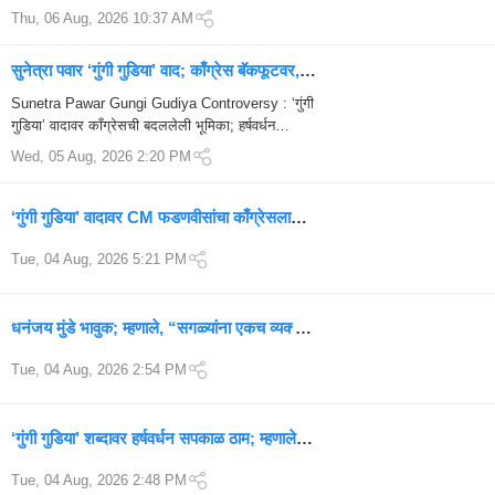
शिंदेसेनेचे रविंद्र धंगेकर यांचा भाजपवर निशाणा; 'लाडकी
Thu, 06 Aug, 2026 10:37 AM
बहीण' योजनेचं...
सुनेत्रा पवार ‘गुंगी गुडिया’ वाद; काँग्रेस बॅकफूटवर,
हर्षवर्धन सपकाळांची बदललेली भूमिका
Sunetra Pawar Gungi Gudiya Controversy : ‘गुंगी
गुडिया’ वादावर काँग्रेसची बदललेली भूमिका; हर्षवर्धन
सपकाळ म्हणाले, ‘जे चुकीचं आहे ते चुकीचं’ राज्यात
Wed, 05 Aug, 2026 2:20 PM
काँग्रेसकडून उपमुख्यमंत्री
‘गुंगी गुडिया’ वादावर CM फडणवीसांचा काँग्रेसला
जोरदार टोला; म्हणाले, ‘बदनाम हुये तो…’
Tue, 04 Aug, 2026 5:21 PM
धनंजय मुंडे भावुक; म्हणाले, “सगळ्यांना एकच व्यक्ती
दिसतो… आता मी जगावं की मरावं?”
Tue, 04 Aug, 2026 2:54 PM
‘गुंगी गुडिया’ शब्दावर हर्षवर्धन सपकाळ ठाम; म्हणाले,
“अपशब्द नाही, सुनेत्रा पवारांनी दुर्गा असल्याचं सिद्ध
Tue, 04 Aug, 2026 2:48 PM
करावं”