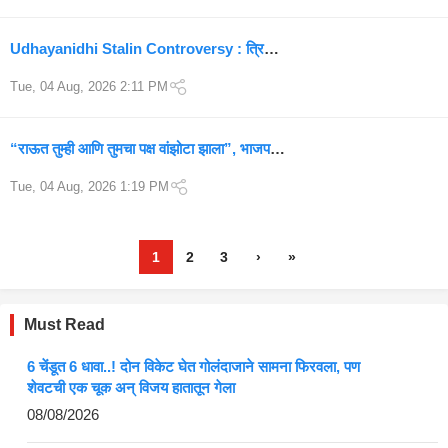
Udhayanidhi Stalin Controversy : त्रिशा
कृष्णनवर टिप्पणी करताच वाद पेटला; खुशबू सुंदर,
Tue, 04 Aug, 2026 2:11 PM
चिन्मयी श्रीपदाचा संताप
“राऊत तुम्ही आणि तुमचा पक्ष वांझोटा झाला”, भाजपचा
संजय राऊतांवर तुफान हल्लाबोल
Tue, 04 Aug, 2026 1:19 PM
1
2
3
›
»
Must Read
6 चेंडूत 6 धावा..! दोन विकेट घेत गोलंदाजाने सामना फिरवला, पण
शेवटची एक चूक अन् विजय हातातून गेला
08/08/2026