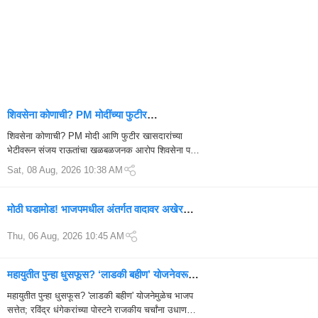
शिवसेना कोणाची? PM मोदींच्या फुटीर
खासदारांसोबतच्या भेटीवर संजय राऊतांचा गंभीर
शिवसेना कोणाची? PM मोदी आणि फुटीर खासदारांच्या
आरोप
भेटीवरून संजय राऊतांचा खळबळजनक आरोप शिवसेना पक्ष
आणि धनुष्यबाण चिन्हावरून सुरू असलेल्या न्यायालयीन...
Sat, 08 Aug, 2026 10:38 AM
मोठी घडामोड! भाजपमधील अंतर्गत वादावर अखेर
पडदा; अर्चना पाटील यांचा मोठा खुलासा
Thu, 06 Aug, 2026 10:45 AM
महायुतीत पुन्हा धुसफूस? ‘लाडकी बहीण’ योजनेवरून
शिंदेसेनेचा भाजपला थेट टोला
महायुतीत पुन्हा धुसफूस? 'लाडकी बहीण' योजनेमुळेच भाजप
सत्तेत; रविंद्र धंगेकरांच्या पोस्टने राजकीय चर्चांना उधाण