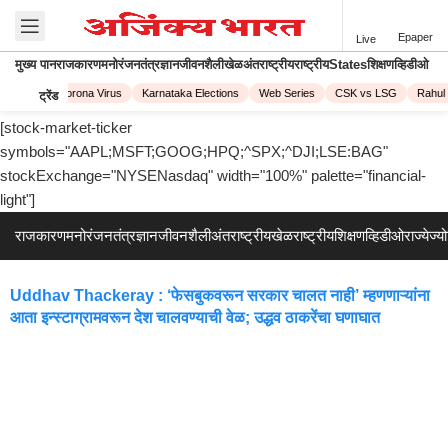
Epaper
Live
मुख्य पान
राजकारण
मनोरंजन
तंत्रज्ञान
जीवनशैली
खेळ
अंतराष्ट्रीय
राष्ट्रीय
States
शिक्षण
व्हिडीओ
PL 2023
Corona Virus
Karnataka Elections
Web Series
CSK vs LSG
Rahul 
ट्रेंड
[stock-market-ticker
symbols="AAPL;MSFT;GOOG;HPQ;^SPX;^DJI;LSE:BAG"
stockExchange="NYSENasdaq" width="100%" palette="financial-
light"]
राजकारण
मनोरंजन
तंत्रज्ञान
जीवनशैली
अंतराष्ट्रीय
खेळ
राष्ट्रीय
शिक्षण
व्हिडीओ
राज्ये
ज्य
Uddhav Thackeray : ‘फेसबुकवरून सरकार चालत नाही’ म्हणणाऱ्यांना
आता इन्स्टाग्रामवरून देश चालवण्याची वेळ; उद्धव ठाकरेंचा घणाघात