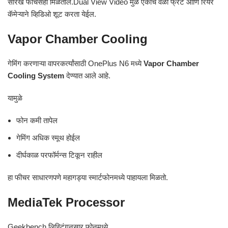
सारखे फीचर्सही मिळतील.Dual View Video मुळे एकाच वेळी फ्रंट आणि रियर
कॅमेऱ्याने व्हिडिओ शूट करता येईल.
Vapor Chamber Cooling
गेमिंग करणाऱ्या वापरकर्त्यांसाठी OnePlus N6 मध्ये
Vapor Chamber
Cooling System
देण्यात आले आहे.
यामुळे
फोन कमी तापेल
गेमिंग अधिक स्मूथ होईल
दीर्घकाळ परफॉर्मन्स टिकून राहील
हा फीचर साधारणपणे महागड्या स्मार्टफोनमध्ये पाहायला मिळतो.
MediaTek Processor
Geekbench लिस्टिंगनुसार फोनमध्ये