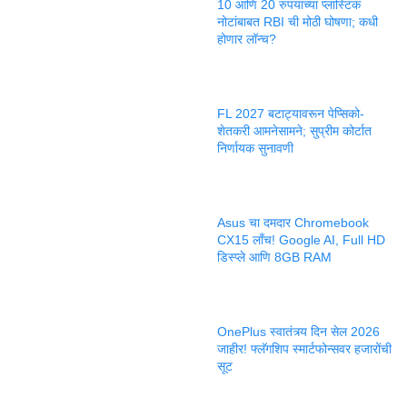
10 आणि 20 रुपयांच्या प्लास्टिक
नोटांबाबत RBI ची मोठी घोषणा; कधी
होणार लॉन्च?
FL 2027 बटाट्यावरून पेप्सिको-
शेतकरी आमनेसामने; सुप्रीम कोर्टात
निर्णायक सुनावणी
Asus चा दमदार Chromebook
CX15 लाँच! Google AI, Full HD
डिस्प्ले आणि 8GB RAM
OnePlus स्वातंत्र्य दिन सेल 2026
जाहीर! फ्लॅगशिप स्मार्टफोन्सवर हजारोंची
सूट