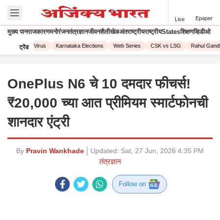
Epaper
Live
मुख्य पान
राजकारण
मनोरंजन
तंत्रज्ञान
जीवनशैली
खेळ
अंतराष्ट्रीय
राष्ट्रीय
States
शिक्षण
व्हिडीओ
Corona Virus
Karnataka Elections
Web Series
CSK vs LSG
Rahul Gandhi
ट्रेंड
OnePlus N6 चे 10 दमदार फीचर्स!
₹20,000 च्या आत प्रीमियम स्मार्टफोनची
शानदार एंट्री
By
Pravin Wankhade
Updated:
Sat, 27 Jun, 2026 4:35 PM
तंत्रज्ञान
Follow on