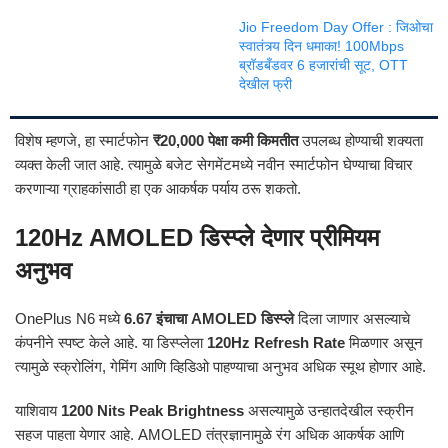
Jio Freedom Day Offer : जिओचा
स्वातंत्र्य दिन धमाका! 100Mbps
ब्रॉडबँडवर 6 हजारांची सूट, OTT
देखील फ्री
विशेष म्हणजे, हा स्मार्टफोन
₹20,000 पेक्षा कमी किमतीत
उपलब्ध होण्याची शक्यता
व्यक्त केली जात आहे. त्यामुळे बजेट सेगमेंटमध्ये नवीन स्मार्टफोन घेण्याचा विचार
करणाऱ्या ग्राहकांसाठी हा एक आकर्षक पर्याय ठरू शकतो.
120Hz AMOLED डिस्प्ले देणार प्रीमियम
अनुभव
OnePlus N6 मध्ये
6.67 इंचाचा AMOLED डिस्प्ले
दिला जाणार असल्याचे
कंपनीने स्पष्ट केले आहे. या डिस्प्लेला
120Hz Refresh Rate
मिळणार असून
त्यामुळे स्क्रोलिंग, गेमिंग आणि व्हिडिओ पाहण्याचा अनुभव अधिक स्मूथ होणार आहे.
याशिवाय
1200 Nits Peak Brightness
असल्यामुळे उन्हातदेखील स्क्रीन
सहज पाहता येणार आहे. AMOLED तंत्रज्ञानामुळे रंग अधिक आकर्षक आणि