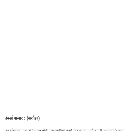
उंबर्डा बाजार : (वार्ताहर)
उंबर्डाबाजारसह परिसरात शेती मशागतीची कामे जवळपास पुर्ण झाली असल्याने तथा