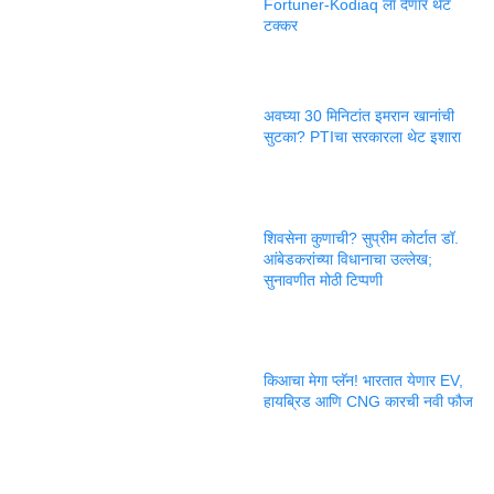
Fortuner-Kodiaq ला देणार थेट
टक्कर
अवघ्या 30 मिनिटांत इमरान खानांची
सुटका? PTIचा सरकारला थेट इशारा
शिवसेना कुणाची? सुप्रीम कोर्टात डॉ.
आंबेडकरांच्या विधानाचा उल्लेख;
सुनावणीत मोठी टिप्पणी
किआचा मेगा प्लॅन! भारतात येणार EV,
हायब्रिड आणि CNG कारची नवी फौज