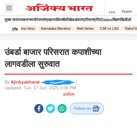
Epaper
Live
मुख्य पान
राजकारण
मनोरंजन
तंत्रज्ञान
जीवनशैली
खेळ
अंतराष्ट्रीय
राष्ट्रीय
States
शिक्षण
व्हिडीओ
 2023
Corona Virus
Karnataka Elections
Web Series
CSK vs LSG
Rahul Ga
ट्रेंड
उंबर्डा बाजार परिसरात कपाशीच्या
लागवडीला सुरुवात
By
Ajinkyabharat
Updated:
Tue, 17 Jun, 2025 3:06 PM
अकोला
Follow on