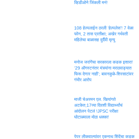
व्हिडीओने जिंकली मनं!
108 हेल्पलाईन ठरली ‘हेल्पलेस’! 7 वेळा
फोन, 2 तास प्रतीक्षा; अखेर गर्भवती
महिलेचा बाळासह दुर्दैवी मृत्यू
मनोज जरांगेंचा सरकारला कडक इशारा!
‘29 ऑगस्टनंतर मंत्र्यांना मराठवाड्यात
फिरू देणार नाही’; बावनकुळे-शिरसाटांवर
गंभीर आरोप
माजी चेअरमन एल. खियांगते
अटकेत;17व्या दिवशी विद्यार्थ्यांचं
आंदोलन पेटलं !JPSC परीक्षा
घोटाळ्याला मोठा धक्का!
पेपर लीकवाल्यांवर एकनाथ शिंदेंचा कडक