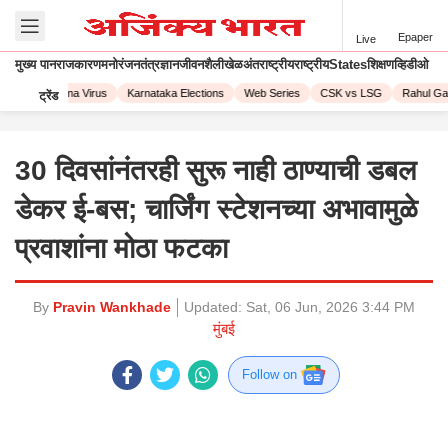
Epaper
Live
मुख्य पान
राजकारण
मनोरंजन
तंत्रज्ञान
जीवनशैली
खेळ
अंतराष्ट्रीय
राष्ट्रीय
States
शिक्षण
व्हिडीओ
023
Corona Virus
Karnataka Elections
Web Series
CSK vs LSG
Rahul Gand
ट्रेंड
30 दिवसांनंतरही सुरू नाही ठाण्याची डबल
डेकर ई-बस; चार्जिंग स्टेशनच्या अभावामुळे
प्रवाशांना मोठा फटका
By
Pravin Wankhade
Updated:
Sat, 06 Jun, 2026 3:44 PM
मुंबई
Follow on