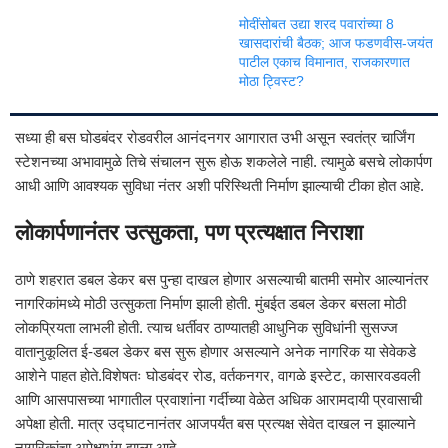
मोदींसोबत उद्या शरद पवारांच्या 8
खासदारांची बैठक; आज फडणवीस-जयंत
पाटील एकाच विमानात, राजकारणात
मोठा ट्विस्ट?
सध्या ही बस घोडबंदर रोडवरील आनंदनगर आगारात उभी असून स्वतंत्र चार्जिंग
स्टेशनच्या अभावामुळे तिचे संचालन सुरू होऊ शकलेले नाही. त्यामुळे बसचे लोकार्पण
आधी आणि आवश्यक सुविधा नंतर अशी परिस्थिती निर्माण झाल्याची टीका होत आहे.
लोकार्पणानंतर उत्सुकता, पण प्रत्यक्षात निराशा
ठाणे शहरात डबल डेकर बस पुन्हा दाखल होणार असल्याची बातमी समोर आल्यानंतर
नागरिकांमध्ये मोठी उत्सुकता निर्माण झाली होती. मुंबईत डबल डेकर बसला मोठी
लोकप्रियता लाभली होती. त्याच धर्तीवर ठाण्यातही आधुनिक सुविधांनी सुसज्ज
वातानुकूलित ई-डबल डेकर बस सुरू होणार असल्याने अनेक नागरिक या सेवेकडे
आशेने पाहत होते.विशेषतः घोडबंदर रोड, वर्तकनगर, वागळे इस्टेट, कासारवडवली
आणि आसपासच्या भागातील प्रवाशांना गर्दीच्या वेळेत अधिक आरामदायी प्रवासाची
अपेक्षा होती. मात्र उद्घाटनानंतर आजपर्यंत बस प्रत्यक्ष सेवेत दाखल न झाल्याने
नागरिकांचा अपेक्षाभंग झाला आहे.