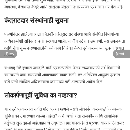
व्यवस्था, देखभाल केंद्रे आणि तांत्रिक यंत्रणा उभारण्यावर प्रशासन भर देत आहे.
कंत्राटदार संस्थांनाही सूचना
पाहणीनंतर झालेल्या आढावा बैठकीत कंत्राटदार संस्था आणि संबंधित विभागांच्या
अधिकाऱ्यांशी सविस्तर चर्चा करण्यात आली. चार्जिंग स्टेशन उभारणी, बस उपलब्धता
आणि सेवा सुरू करण्यासाठीची सर्व कामे निश्चित वेळेत पूर्ण करण्याच्या सूचना देण्यात
Prev
Next
आल्या.
सभागृह नेते हणमंत जगदाळे यांनी प्रकल्पातील विलंब टाळण्यासाठी सर्व विभागांनी
समन्वयाने काम करण्याची आवश्यकता व्यक्त केली. तर अतिरिक्त आयुक्त प्रशांत
रोडे यांनी संबंधित अधिकाऱ्यांना कामांमध्ये गती आणण्याचे आदेश दिले.
लोकार्पणापूर्वी सुविधा का नव्हत्या?
या संपूर्ण प्रकरणात सर्वात मोठा प्रश्न म्हणजे बसचे लोकार्पण करण्यापूर्वी आवश्यक
सुविधा का उभारण्यात आल्या नाहीत? अशी चर्चा आता राजकीय आणि सामाजिक
वर्तुळात सुरू झाली आहे.वाहनाचे उद्घाटन झाल्यानंतरही ते प्रत्यक्ष वापरासाठी तयार
नसणे ही बाब प्रशासनाच्या नियोजनावर प्रश्नचिन्ह निर्माण करणारी असल्याचे मत