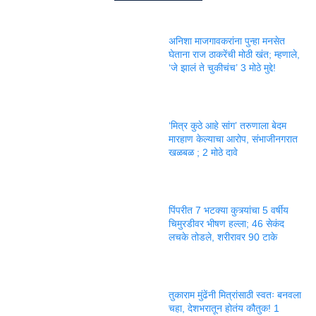
अनिशा माजगावकरांना पुन्हा मनसेत
घेताना राज ठाकरेंची मोठी खंत; म्हणाले,
‘जे झालं ते चुकीचंच’ 3 मोठे मुद्दे!
‘मित्र कुठे आहे सांग’ तरुणाला बेदम
मारहाण केल्याचा आरोप, संभाजीनगरात
खळबळ ; 2 मोठे दावे
पिंपरीत 7 भटक्या कुत्र्यांचा 5 वर्षीय
चिमुरडीवर भीषण हल्ला; 46 सेकंद
लचके तोडले, शरीरावर 90 टाके
तुकाराम मुंढेंनी मित्रांसाठी स्वतः बनवला
चहा, देशभरातून होतंय कौतुक! 1