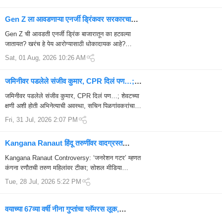
Gen Z ला आवडणाऱ्या एनर्जी ड्रिंकवर सरकारचा
मोठा निर्णय; आता बदलणार बाटल्यांवरील लेबल
Gen Z ची आवडती एनर्जी ड्रिंक बाजारातून का हटवल्या
जातायत? खरंच हे पेय आरोग्यासाठी धोकादायक आहे?
भारतातील तरुणांमध्ये, विशेषतः Gen Z पिढीत एनर्जी
Sat, 01 Aug, 2026 10:26 AM
ड्रिंकच...
जमिनीवर पडलेले संजीव कुमार, CPR दिलं पण…;
सचिन पिळगांवकरांनी सांगितला अखेरचा धक्कादायक
जमिनीवर पडलेले संजीव कुमार, CPR दिलं पण…; शेवटच्या
प्रसंग
क्षणी अशी होती अभिनेत्याची अवस्था, सचिन पिळगांवकरांचा
धक्कादायक खुलासा हिंदी चित्रपटसृष्टीतील दिग्गज अभिनेते
Fri, 31 Jul, 2026 2:07 PM
Kangana Ranaut हिंदू तरुणींवर वादग्रस्त
वक्तव्य; सोशल मीडिया पोस्टने नवा वाद पेटण्याची
Kangana Ranaut Controversy: ‘जनरेशन गटर’ म्हणत
शक्यता
कंगना रणौतची तरुण महिलांवर टीका; सोशल मीडिया
पोस्टमुळे नवा वाद Kangana Ranaut Controve...
Tue, 28 Jul, 2026 5:22 PM
वयाच्या 67व्या वर्षी नीना गुप्तांचा ग्लॅमरस लूक,
स्वतःच्याच फोटोवर केलं भन्नाट कमेंट