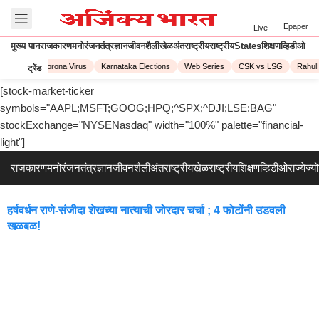
Epaper
Live
मुख्य पान
राजकारण
मनोरंजन
तंत्रज्ञान
जीवनशैली
खेळ
अंतराष्ट्रीय
राष्ट्रीय
States
शिक्षण
व्हिडीओ
PL 2023
Corona Virus
Karnataka Elections
Web Series
CSK vs LSG
Rahul 
ट्रेंड
[stock-market-ticker
symbols="AAPL;MSFT;GOOG;HPQ;^SPX;^DJI;LSE:BAG"
stockExchange="NYSENasdaq" width="100%" palette="financial-
light"]
राजकारण
मनोरंजन
तंत्रज्ञान
जीवनशैली
अंतराष्ट्रीय
खेळ
राष्ट्रीय
शिक्षण
व्हिडीओ
राज्ये
ज्य
हर्षवर्धन राणे-संजीदा शेखच्या नात्याची जोरदार चर्चा ; 4 फोटोंनी उडवली
खळबळ!