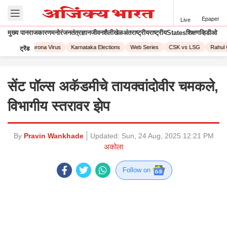
Epaper
Live
मुख्य पान
राजकारण
मनोरंजन
तंत्रज्ञान
जीवनशैली
खेळ
अंतराष्ट्रीय
राष्ट्रीय
States
शिक्षण
व्हिडीओ
L 2023
Corona Virus
Karnataka Elections
Web Series
CSK vs LSG
Rahul 
ट्रेंड
सेंट पॉल्स अकॅडमीचे तायक्वांदोवीर चमकले,
विभागीय स्तरावर झेप
By
Pravin Wankhade
Updated:
Sun, 24 Aug, 2025 12:21 PM
अकोला
Follow on