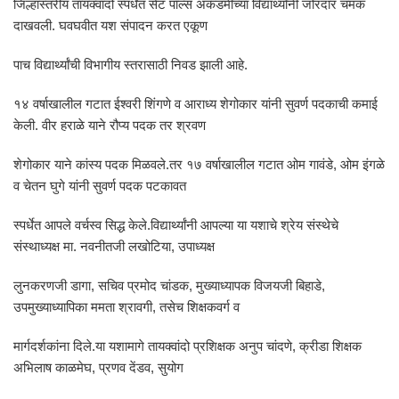
जिल्हास्तरीय तायक्वांदो स्पर्धेत सेंट पॉल्स अकॅडमीच्या विद्यार्थ्यांनी जोरदार चमक
दाखवली. घवघवीत यश संपादन करत एकूण
पाच विद्यार्थ्यांची विभागीय स्तरासाठी निवड झाली आहे.
१४ वर्षाखालील गटात ईश्वरी शिंगणे व आराध्य शेगोकार यांनी सुवर्ण पदकाची कमाई
केली. वीर हराळे याने रौप्य पदक तर श्रवण
शेगोकार याने कांस्य पदक मिळवले.तर १७ वर्षाखालील गटात ओम गावंडे, ओम इंगळे
व चेतन घुगे यांनी सुवर्ण पदक पटकावत
स्पर्धेत आपले वर्चस्व सिद्ध केले.विद्यार्थ्यांनी आपल्या या यशाचे श्रेय संस्थेचे
संस्थाध्यक्ष मा. नवनीतजी लखोटिया, उपाध्यक्ष
लुनकरणजी डागा, सचिव प्रमोद चांडक, मुख्याध्यापक विजयजी बिहाडे,
उपमुख्याध्यापिका ममता श्रावगी, तसेच शिक्षकवर्ग व
मार्गदर्शकांना दिले.या यशामागे तायक्वांदो प्रशिक्षक अनुप चांदणे, क्रीडा शिक्षक
अभिलाष काळमेघ, प्रणव देंडव, सुयोग