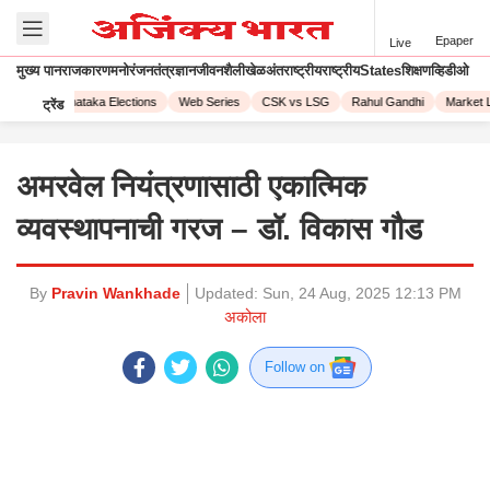
Epaper
Live
मुख्य पान
राजकारण
मनोरंजन
तंत्रज्ञान
जीवनशैली
खेळ
अंतराष्ट्रीय
राष्ट्रीय
States
शिक्षण
व्हिडीओ
irus
Karnataka Elections
Web Series
CSK vs LSG
Rahul Gandhi
Market Li
ट्रेंड
अमरवेल नियंत्रणासाठी एकात्मिक
व्यवस्थापनाची गरज – डॉ. विकास गौड
By
Pravin Wankhade
Updated:
Sun, 24 Aug, 2025 12:13 PM
अकोला
Follow on