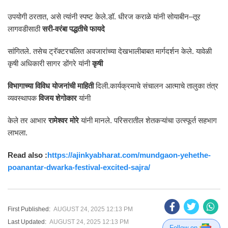
उपयोगी ठरतात, असे त्यांनी स्पष्ट केले.डॉ. धीरज कराळे यांनी सोयाबीन–तूर
लागवडीसाठी
सरी-वरंबा पद्धतीचे फायदे
सांगितले. तसेच ट्रॅक्टरचलित अवजारांच्या देखभालीबाबत मार्गदर्शन केले. यावेळी
कृषी अधिकारी सागर डोंगरे यांनी
कृषी
विभागाच्या विविध योजनांची माहिती
दिली.कार्यक्रमाचे संचालन आत्माचे तालुका तंत्र
व्यवस्थापक
विजय शेगोकार
यांनी
केले तर आभार
रामेश्वर मोरे
यांनी मानले. परिसरातील शेतकऱ्यांचा उत्स्फूर्त सहभाग
लाभला.
Read also :
https://ajinkyabharat.com/mundgaon-yehethe-
poanantar-dwarka-festival-excited-sajra/
First Published:
AUGUST 24, 2025 12:13 PM
Last Updated:
AUGUST 24, 2025 12:13 PM
Follow on