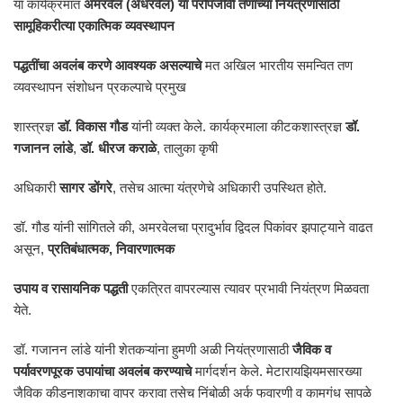
या कार्यक्रमात
अमरवेल (अधरवेल) या परोपजीवी तणाच्या नियंत्रणासाठी
सामूहिकरीत्या एकात्मिक व्यवस्थापन
पद्धतींचा अवलंब करणे आवश्यक असल्याचे
मत अखिल भारतीय समन्वित तण
व्यवस्थापन संशोधन प्रकल्पाचे प्रमुख
शास्त्रज्ञ
डॉ. विकास गौड
यांनी व्यक्त केले. कार्यक्रमाला कीटकशास्त्रज्ञ
डॉ.
गजानन लांडे
,
डॉ. धीरज कराळे
, तालुका कृषी
अधिकारी
सागर डोंगरे
, तसेच आत्मा यंत्रणेचे अधिकारी उपस्थित होते.
डॉ. गौड यांनी सांगितले की, अमरवेलचा प्रादुर्भाव द्विदल पिकांवर झपाट्याने वाढत
असून,
प्रतिबंधात्मक, निवारणात्मक
उपाय व रासायनिक पद्धती
एकत्रित वापरल्यास त्यावर प्रभावी नियंत्रण मिळवता
येते.
डॉ. गजानन लांडे यांनी शेतकऱ्यांना हुमणी अळी नियंत्रणासाठी
जैविक व
पर्यावरणपूरक उपायांचा अवलंब करण्याचे
मार्गदर्शन केले. मेटारायझियमसारख्या
जैविक कीडनाशकाचा वापर करावा तसेच निंबोळी अर्क फवारणी व कामगंध सापळे