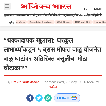
Epaper
Live
मुख्य पान
राजकारण
मनोरंजन
तंत्रज्ञान
जीवनशैली
खेळ
अंतराष्ट्रीय
राष्ट्रीय
States
शिक्षण
व्हिडीओ
23
Corona Virus
Karnataka Elections
Web Series
CSK vs LSG
Rahul Gand
ट्रेंड
“धक्कादायक खुलासा: घरकुल
लाभार्थ्यांकडून ५ ब्रास मोफत वाळू योजनेत
वाळू घाटांवर अतिरिक्त वसुलीचा मोठा
घोटाळा?”
By
Pravin Wankhade
Updated:
Wed, 20 May, 2026 6:24 PM
अकोला
Follow on