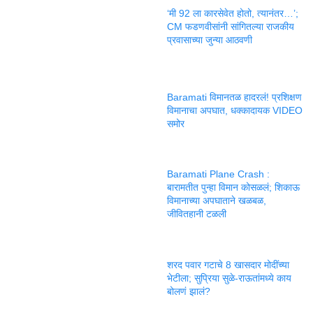
‘मी 92 ला कारसेवेत होतो, त्यानंतर…’;
CM फडणवीसांनी सांगितल्या राजकीय
प्रवासाच्या जुन्या आठवणी
Baramati विमानतळ हादरलं! प्रशिक्षण
विमानाचा अपघात, धक्कादायक VIDEO
समोर
Baramati Plane Crash :
बारामतीत पुन्हा विमान कोसळलं; शिकाऊ
विमानाच्या अपघाताने खळबळ,
जीवितहानी टळली
शरद पवार गटाचे 8 खासदार मोदींच्या
भेटीला; सुप्रिया सुळे-राऊतांमध्ये काय
बोलणं झालं?