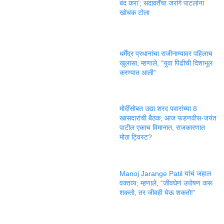
बंद करा’; सदावर्तेंचा जरांगे पाटलांना
खोचक टोला
धर्मेंद्र प्रधानांचा राजीनाम्यावर पहिलाच
खुलासा; म्हणाले, “युवा पिढीची दिशाभूल
करण्यात आली”
मोदींसोबत उद्या शरद पवारांच्या 8
खासदारांची बैठक; आज फडणवीस-जयंत
पाटील एकाच विमानात, राजकारणात
मोठा ट्विस्ट?
Manoj Jarange Patil यांचं जहाल
वक्तव्य; म्हणाले, “जीवघेणं उपोषण करू
शकतो, तर जीवही घेऊ शकतो!”