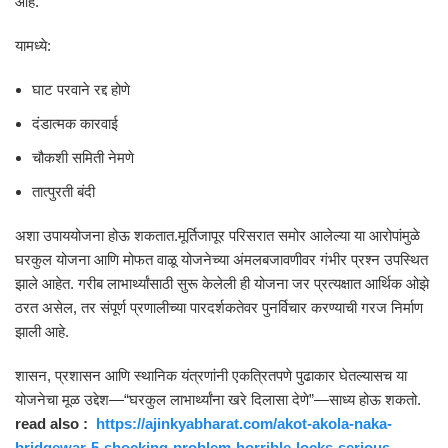
आहे.
यामध्ये:
घाट परवाने रद्द होणे
दंडात्मक कारवाई
चौकशी समिती नेमणे
तात्पुरती बंदी
अशा उपाययोजना होऊ शकतात.मूर्तिजापूर परिसरात समोर आलेल्या या आरोपांमुळे
घरकुल योजना आणि मोफत वाळू योजनेच्या अंमलबजावणीवर गंभीर प्रश्न उपस्थित
झाले आहेत. गरीब लाभार्थ्यांसाठी सुरू केलेली ही योजना जर प्रत्यक्षात आर्थिक ओझे
ठरत असेल, तर संपूर्ण प्रणालीच्या पारदर्शकतेवर पुनर्विचार करण्याची गरज निर्माण
झाली आहे.
शासन, प्रशासन आणि स्थानिक यंत्रणांनी एकत्रितपणे पुढाकार घेतल्यासच या
योजनेचा मूळ उद्देश—“घरकुल लाभार्थ्यांना खरे दिलासा देणे”—साध्य होऊ शकतो.
read also :
https://ajinkyabharat.com/akot-akola-naka-
bridgewar-5-shocking-problem-horrible-locks-serious-