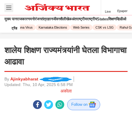
Epaper
Live
मुख्य पान
राजकारण
मनोरंजन
तंत्रज्ञान
जीवनशैली
खेळ
अंतराष्ट्रीय
राष्ट्रीय
States
शिक्षण
व्हिडीओ
2023
Corona Virus
Karnataka Elections
Web Series
CSK vs LSG
Rahul Gan
ट्रेंड
शालेय शिक्षण राज्यमंत्र्यांनी घेतला विभागाचा
आढावा
By
Ajinkyabharat
Updated:
Thu, 10 Apr, 2025 6:58 PM
अकोला
Follow on