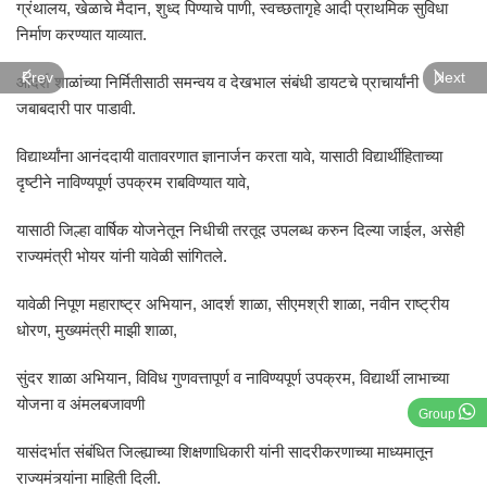
ग्रंथालय, खेळाचे मैदान, शुध्द पिण्याचे पाणी, स्वच्छतागृहे आदी प्राथमिक सुविधा
निर्माण करण्यात याव्यात.
Prev
Next
आदर्श शाळांच्या निर्मितीसाठी समन्वय व देखभाल संबंधी डायटचे प्राचार्यांनी
जबाबदारी पार पाडावी.
विद्यार्थ्यांना आनंददायी वातावरणात ज्ञानार्जन करता यावे, यासाठी विद्यार्थीहिताच्या
दृष्टीने नाविण्यपूर्ण उपक्रम राबविण्यात यावे,
यासाठी जिल्हा वार्षिक योजनेतून निधीची तरतूद उपलब्ध करुन दिल्या जाईल, असेही
राज्यमंत्री भोयर यांनी यावेळी सांगितले.
यावेळी निपूण महाराष्ट्र अभियान, आदर्श शाळा, सीएमश्री शाळा, नवीन राष्ट्रीय
धोरण, मुख्यमंत्री माझी शाळा,
सुंदर शाळा अभियान, विविध गुणवत्तापूर्ण व नाविण्यपूर्ण उपक्रम, विद्यार्थी लाभाच्या
योजना व अंमलबजावणी
Group
यासंदर्भात संबंधित जिल्ह्याच्या शिक्षणाधिकारी यांनी सादरीकरणाच्या माध्यमातून
राज्यमंत्र्यांना माहिती दिली.