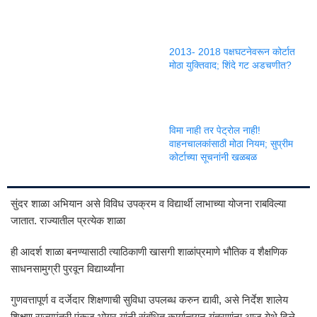
2013- 2018 पक्षघटनेवरून कोर्टात
मोठा युक्तिवाद; शिंदे गट अडचणीत?
विमा नाही तर पेट्रोल नाही!
वाहनचालकांसाठी मोठा नियम; सुप्रीम
कोर्टाच्या सूचनांनी खळबळ
सुंदर शाळा अभियान असे विविध उपक्रम व विद्यार्थी लाभाच्या योजना राबविल्या
जातात. राज्यातील प्रत्येक शाळा
ही आदर्श शाळा बनण्यासाठी त्याठिकाणी खासगी शाळांप्रमाणे भौतिक व शैक्षणिक
साधनसामुग्री पुरवून विद्यार्थ्यांना
गुणवत्तापूर्ण व दर्जेदार शिक्षणाची सुविधा उपलब्ध करुन द्यावी, असे निर्देश शालेय
शिक्षण राज्यमंत्री पंकज भोयर यांनी संबंधित कार्यान्वयन यंत्रणांना आज येथे दिले.