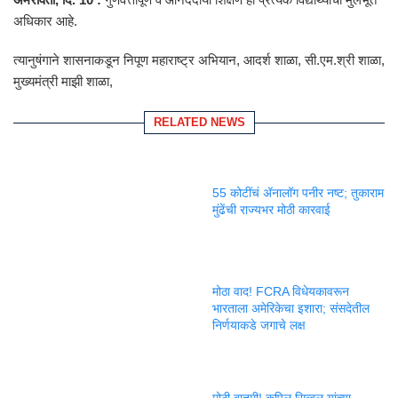
अधिकार आहे.
त्यानुषंगाने शासनाकडून निपूण महाराष्ट्र अभियान, आदर्श शाळा, सी.एम.श्री शाळा,
मुख्यमंत्री माझी शाळा,
RELATED NEWS
55 कोटींचं ॲनालॉग पनीर नष्ट; तुकाराम
मुंढेंची राज्यभर मोठी कारवाई
मोठा वाद! FCRA विधेयकावरून
भारताला अमेरिकेचा इशारा; संसदेतील
निर्णयाकडे जगाचे लक्ष
मोठी बातमी! कपिल सिब्बल यांच्या