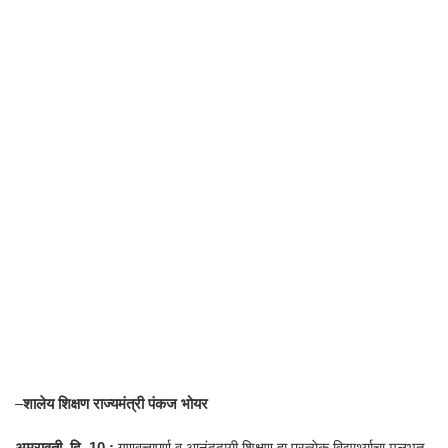
–
शालेय शिक्षण राज्यमंत्री पंकज भोयर
अमरावती, दि. 10 :
गुणवत्तापूर्ण व आनंददायी शिक्षण हा प्रत्येक विद्यार्थ्याचा मुलभूत