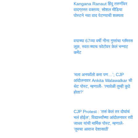
Kangana Ranaut हिंदू तरुणींवर
वादग्रस्त वक्तव्य; सोशल मीडिया
पोस्टने नवा वाद पेटण्याची शक्यता
वयाच्या 67व्या वर्षी नीना गुप्तांचा ग्लॅमरस
लूक, स्वतःच्याच फोटोवर केलं भन्नाट
कमेंट
‘मला अनफॉलो करा पण…’; CJP
आंदोलनावर Ankita Walawalkar ची
थेट पोस्ट, म्हणाली- ‘त्यावेळी तुम्ही कुठे
होता?’
CJP Protest : ‘तसं केलं तर दोघांचं
भलं होईल’; विद्यार्थ्यांच्या आंदोलनावर रवी
जाधव यांची मार्मिक पोस्ट, म्हणाले-
‘तुमचा आवाज देशासाठी’