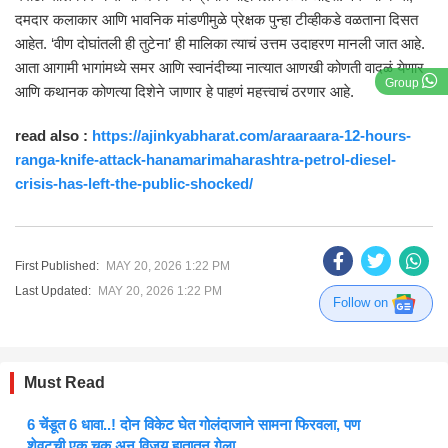
दमदार कलाकार आणि भावनिक मांडणीमुळे प्रेक्षक पुन्हा टीव्हीकडे वळताना दिसत
आहेत. ‘वीण दोघांतली ही तुटेना’ ही मालिका त्याचं उत्तम उदाहरण मानली जात आहे.
आता आगामी भागांमध्ये समर आणि स्वानंदीच्या नात्यात आणखी कोणती वादळं येणार
Group
आणि कथानक कोणत्या दिशेने जाणार हे पाहणं महत्त्वाचं ठरणार आहे.
read also :
https://ajinkyabharat.com/araaraara-12-hours-
ranga-knife-attack-hanamarimaharashtra-petrol-diesel-
crisis-has-left-the-public-shocked/
First Published:
MAY 20, 2026 1:22 PM
Last Updated:
MAY 20, 2026 1:22 PM
Follow on
Must Read
6 चेंडूत 6 धावा..! दोन विकेट घेत गोलंदाजाने सामना फिरवला, पण
शेवटची एक चूक अन् विजय हातातून गेला