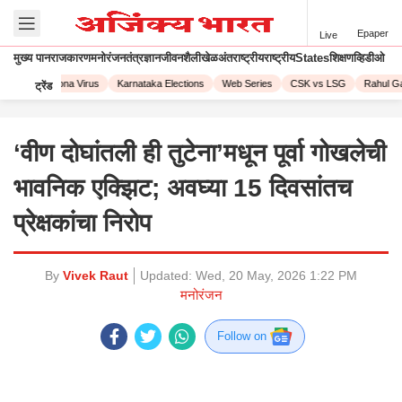
Epaper
Live
मुख्य पान
राजकारण
मनोरंजन
तंत्रज्ञान
जीवनशैली
खेळ
अंतराष्ट्रीय
राष्ट्रीय
States
शिक्षण
व्हिडीओ
2023
Corona Virus
Karnataka Elections
Web Series
CSK vs LSG
Rahul Gan
ट्रेंड
‘वीण दोघांतली ही तुटेना’मधून पूर्वा गोखलेची
भावनिक एक्झिट; अवघ्या 15 दिवसांतच
प्रेक्षकांचा निरोप
By
Vivek Raut
Updated:
Wed, 20 May, 2026 1:22 PM
मनोरंजन
Follow on