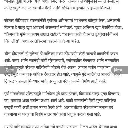
“मलाही तुझी आठवण येते” अशी कमेंट करत तिच्यावरील आपुलकी व्यक्त केली. या
कमेंट्समुळे कलाकारांमधील मैत्री आणि बॉण्डिंग चाहत्यांना पाहायला मिळालं.
सोशल मीडियावर चाहत्यांनीही पूर्वाच्या अभिनयाचं भरभरून कौतुक केलं. अनेकांनी
किमया हे पात्र खूप आवडलं असल्याचं सांगितलं. “तुझा अभिनय खूप नैसर्गिक होता”,
“किमयाची भूमिका कायम लक्षात राहील”, “अवघ्या काही दिवसांत तू प्रेक्षकांची मनं
जिंकलीस”, अशा प्रतिक्रिया चाहत्यांनी दिल्या आहेत.
‘वीण दोघांतली ही तुटेना’ ही मालिका सध्या टीआरपीमध्येही चांगली कामगिरी करत
आहे. समर आणि स्वानंदी यांची प्रेमकहाणी, त्यांच्यातील गैरसमज आणि नात्यातील
गुंतागुंत यामुळे प्रेक्षक मालिकेशी जोडले गेले आहेत. त्यातच नवीन पात्रांच्या
Prev
Next
एण्ट्रीमुळे कथानक अधिक रंगतदार होत आहे. त्यामुळे पुढे मालिकेत आणखी कोणते
ट्विस्ट पाहायला मिळणार याची उत्सुकता प्रेक्षकांमध्ये निर्माण झाली आहे.
पूर्वा गोखलेच्या एक्झिटमुळे मालिकेत पुढे काय होणार, किमयाचं पात्र पुन्हा दिसणार
का, याबाबत आता चर्चांना उधाण आलं आहे. काही चाहत्यांनी तिची पुन्हा मालिकेत
एण्ट्री व्हावी अशी इच्छा व्यक्त केली आहे. अल्पावधीतच प्रेक्षकांच्या मनात घर
करणाऱ्या या पात्राचा निरोप मात्र अनेकांना भावुक करून गेला आहे.
मराठी मालिकांमध्ये सध्या अनेक नवे प्रयोग पाहायला मिळत आहेत. वेगळ्या कथा,