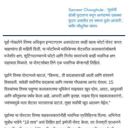
Sameer Choughule : ‘मुलांची
डोकी फुटताना बघून आनंदाच्या उकळ्या
फुटत असतील तर समाज दुर्धर आजारी’;
समीर चौघुलेंचा संताप
पूर्वा गोखलेने तिच्या अधिकृत इन्स्टाग्राम अकाउंटवर काही खास फोटो पोस्ट करत
चाहत्यांना ही माहिती दिली. या फोटोंमध्ये मालिकेच्या सेटवरील कलाकारांसोबतचे
मजेशीर क्षण, शूटिंगदरम्यानचे फोटो आणि निरोप समारंभाचे काही भावनिक क्षण
पाहायला मिळाले. या पोस्टसोबत तिने एक भावनिक कॅप्शनही लिहिलं.
पूर्वाने तिच्या पोस्टमध्ये म्हटलं, “किमया.. ती वादळासारखी आली आणि शांतपणे
विसावली. यावेळी सर्वांनीच वादळाचा आणि त्याच्या गोंधळाचा आनंद घेतला. 15
दिवसांच्या तिच्या पाहुण्या कलाकाराच्या भूमिकेनं माझ्यावर खूप प्रेम, आदर, आपुलकी
आणि कौतुकाचा वर्षाव केला आहे. आभारी आणि कृतज्ञ. माझ्या प्रिय सहकलाकारांनो..
ज्यांच्यामुळे मला सेटवर घरासारखं वाटलं. तुम्हा सर्वांची खूप आठवण येईल.”
पूर्वाच्या या पोस्टवर तिच्या सहकलाकारांनीही भावनिक प्रतिक्रिया दिल्या. अभिनेता
सुबोध भावेने “18 तास” असं लिहित हार्ट इमोजी पोस्ट केला. तर तेजश्री प्रधानने