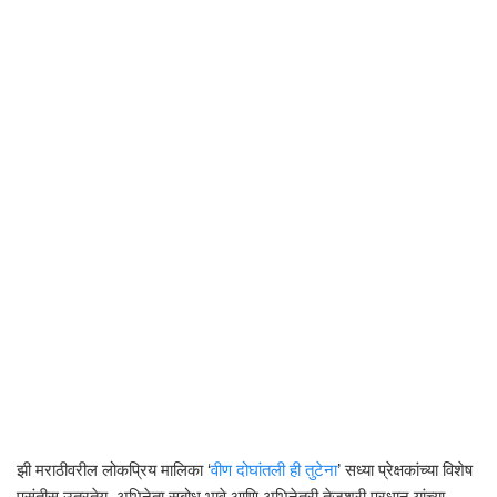
झी मराठीवरील लोकप्रिय मालिका ‘
वीण दोघांतली ही तुटेना
’ सध्या प्रेक्षकांच्या विशेष
पसंतीस उतरतेय. अभिनेता
सुबोध भावे
आणि अभिनेत्री
तेजश्री प्रधान
यांच्या