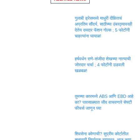
गुलाबी ड्रेसमध्ये माधुरी दीक्षितचं
अप्रतिम सौंदर्य, साठीच्या उंबरठ्यावरही
देतेय दमदार फॅशन गोल्स ; 5 फोटोंनी
चाहत्यांना घायाळ!
हर्षवर्धन राणे-संजीदा शेखच्या नात्याची
जोरदार चर्चा ; 4 फोटोंनी उडवली
खळबळ!
तुमच्या कारमध्ये ABS आणि EBD आहे
का? पावसाळ्यात जीव वाचवणारे सेफ्टी
फीचर्स जाणून घ्या
शिवसेना कोणाची? सुप्रीम कोर्टातील
सुनावणी निर्णायक टप्प्यावर; आज काय