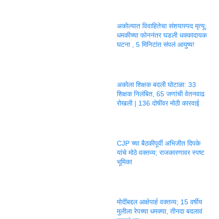
अकोल्यात विवाहितेचा संशयास्पद मृत्यू;
धमकीच्या फोननंतर घडली धक्कादायक
घटना , 5 मिनिटांत संपलं आयुष्य!
अकोला शिक्षक बदली घोटाळा: 33
शिक्षक निलंबित, 65 जणांची वेतनवाढ
रोखली | 136 दोषींवर मोठी कारवाई
CJP च्या बैठकीपूर्वी अभिजीत दिपके
यांचे मोठे वक्तव्य; राजकारणावर स्पष्ट
भूमिका
मोदींबद्दल आक्षेपार्ह वक्तव्य; 15 वर्षीय
मुलीला रेपच्या धमक्या, तीनदा बदलावं