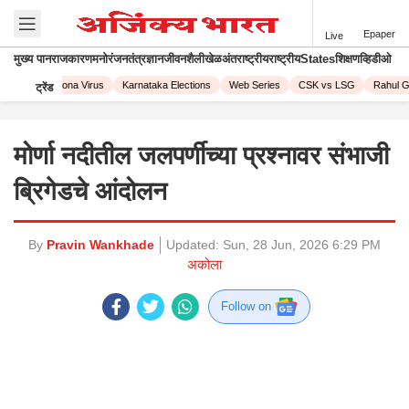
Epaper
Live
मुख्य पान
राजकारण
मनोरंजन
तंत्रज्ञान
जीवनशैली
खेळ
अंतराष्ट्रीय
राष्ट्रीय
States
शिक्षण
व्हिडीओ
 2023
Corona Virus
Karnataka Elections
Web Series
CSK vs LSG
Rahul Ga
ट्रेंड
मोर्णा नदीतील जलपर्णीच्या प्रश्नावर संभाजी
ब्रिगेडचे आंदोलन
By
Pravin Wankhade
Updated:
Sun, 28 Jun, 2026 6:29 PM
अकोला
Follow on