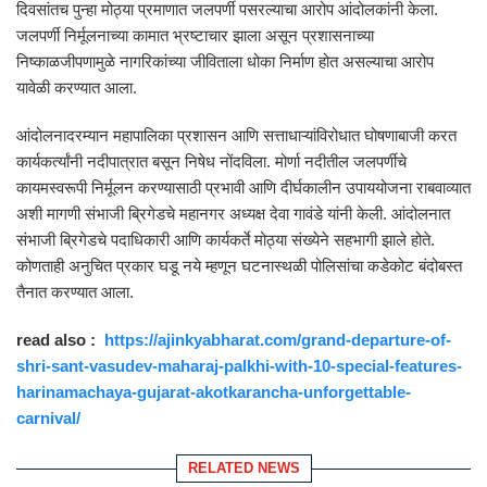
दिवसांतच पुन्हा मोठ्या प्रमाणात जलपर्णी पसरल्याचा आरोप आंदोलकांनी केला.
जलपर्णी निर्मूलनाच्या कामात भ्रष्टाचार झाला असून प्रशासनाच्या
निष्काळजीपणामुळे नागरिकांच्या जीविताला धोका निर्माण होत असल्याचा आरोप
यावेळी करण्यात आला.
आंदोलनादरम्यान महापालिका प्रशासन आणि सत्ताधाऱ्यांविरोधात घोषणाबाजी करत
कार्यकर्त्यांनी नदीपात्रात बसून निषेध नोंदविला. मोर्णा नदीतील जलपर्णीचे
कायमस्वरूपी निर्मूलन करण्यासाठी प्रभावी आणि दीर्घकालीन उपाययोजना राबवाव्यात
अशी मागणी संभाजी ब्रिगेडचे महानगर अध्यक्ष देवा गावंडे यांनी केली. आंदोलनात
संभाजी ब्रिगेडचे पदाधिकारी आणि कार्यकर्ते मोठ्या संख्येने सहभागी झाले होते.
कोणताही अनुचित प्रकार घडू नये म्हणून घटनास्थळी पोलिसांचा कडेकोट बंदोबस्त
तैनात करण्यात आला.
read also :
https://ajinkyabharat.com/grand-departure-of-
shri-sant-vasudev-maharaj-palkhi-with-10-special-features-
harinamachaya-gujarat-akotkarancha-unforgettable-
carnival/
RELATED NEWS