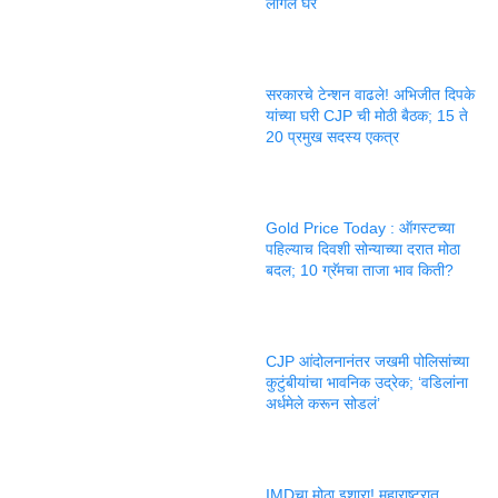
लागलं घर
सरकारचे टेन्शन वाढले! अभिजीत दिपके
यांच्या घरी CJP ची मोठी बैठक; 15 ते
20 प्रमुख सदस्य एकत्र
Gold Price Today : ऑगस्टच्या
पहिल्याच दिवशी सोन्याच्या दरात मोठा
बदल; 10 ग्रॅमचा ताजा भाव किती?
CJP आंदोलनानंतर जखमी पोलिसांच्या
कुटुंबीयांचा भावनिक उद्रेक; ‘वडिलांना
अर्धमेले करून सोडलं’
IMDचा मोठा इशारा! महाराष्ट्रात