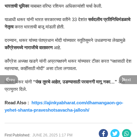
भारताची भूमिका
याबाबत वरिष्ठ रशियन अधिकाऱ्यांशी चर्चा केली.
याआधी थरूर यांनी भारत सरकारच्या वतीने 33 देशांत
सर्वदलीय प्रतिनिधिमंडळाचे
नेतृत्व
करत भारताची बाजू मांडली होती.
दरम्यान, थरूर यांच्या पंतप्रधान मोदी यांच्यावर स्तुतिसुमने उधळणाऱ्या लेखामुळे
कॉंग्रेसमध्ये नाराजीचे वातावरण
आहे.
काँग्रेस अध्यक्ष खडगे यांनी अप्रत्यक्षपणे थरूर यांच्यावर टीका करत “पक्षासाठी देश
महत्त्वाचा, काहींसाठी मोदी” असा टोला लगावला.
Prev
Next
त्यावर थरूर यांनी
“पंख तुमचे आहेत, उडण्यासाठी परवानगी मागू नका…”
असे
प्रत्युत्तर दिले.
Read Also :
https://ajinkyabharat.com/dhamangaon-go-
yehet-shanta-praveshotsavacha-jallosh/
First Published:
JUNE 26, 2025 1:17 PM