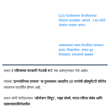
E20 पेट्रोलवरून केजरीवालांचा
केंद्रावर हल्लाबोल; म्हणाले, ‘140 कोटी
लोकांना मारहाण करून…’
धक्कादायक! ममता बॅनर्जींच्या ताफ्यावर
हल्ला; चिखलफेक, चप्पल-बूट
भिरकावले, बंगालमध्ये खळबळ
थरूर हे
रशियाच्या सरकारी नेटवर्क RT
च्या आमंत्रणावर गेले आहेत.
त्यांच्या
‘इनग्लोरियस एम्पायर’ या पुस्तकावर आधारित 10 भागांची डॉक्युमेंटरी सीरीज
लवकरच प्रदर्शित होणार आहे.
थरूर यांनी भेटीदरम्यान
‘ऑपरेशन सिंदूर’, गाझा संघर्ष, भारत-रशिया संबंध आणि
दहशतवादाविरोधातील