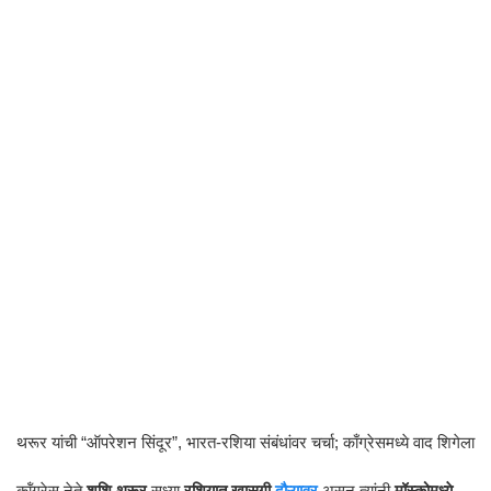
थरूर यांची “ऑपरेशन सिंदूर”, भारत-रशिया संबंधांवर चर्चा; काँग्रेसमध्ये वाद शिगेला
कॉंग्रेस नेते
शशि थरूर
सध्या
रशियात खासगी
दौऱ्यावर
असून त्यांनी
मॉस्कोमध्ये