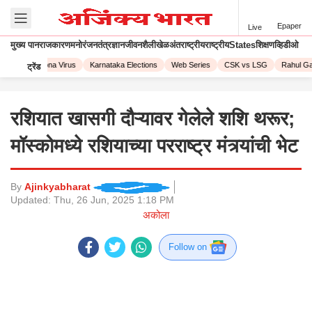
Epaper
Live
मुख्य पान
राजकारण
मनोरंजन
तंत्रज्ञान
जीवनशैली
खेळ
अंतराष्ट्रीय
राष्ट्रीय
States
शिक्षण
व्हिडीओ
2023
Corona Virus
Karnataka Elections
Web Series
CSK vs LSG
Rahul Gan
ट्रेंड
रशियात खासगी दौऱ्यावर गेलेले शशि थरूर;
मॉस्कोमध्ये रशियाच्या परराष्ट्र मंत्र्यांची भेट
By
Ajinkyabharat
Updated:
Thu, 26 Jun, 2025 1:18 PM
अकोला
Follow on