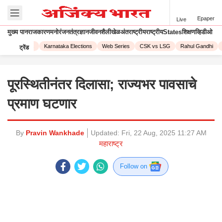
Epaper
Live
मुख्य पान
राजकारण
मनोरंजन
तंत्रज्ञान
जीवनशैली
खेळ
अंतराष्ट्रीय
राष्ट्रीय
States
शिक्षण
व्हिडीओ
Corona Virus
Karnataka Elections
Web Series
CSK vs LSG
Rahul Gandhi
ट्रेंड
पूरस्थितीनंतर दिलासा; राज्यभर पावसाचे
प्रमाण घटणार
By
Pravin Wankhade
Updated:
Fri, 22 Aug, 2025 11:27 AM
महाराष्ट्र
Follow on