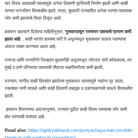
चार दिवस अवकाळी पावसामुळे अनेक ठिकाणी पूरस्थिती निर्माण झाली आणि काही
भागात जनजीवन विस्कळीत झाले. मात्र, बुधवारी राज्यातील अनेक भागांत पावसाचा
जोर कमी झाल्याचे चित्र दिसून आले.
हवामान खात्याने दिलेल्या माहितीनुसार,
गुरुवारपासून राज्यभर पावसाचे प्रमाण कमी
झाला आहे
. काही भागांत हलक्या सरी ते अधूनमधून मुसळधार पाऊस पडण्याचा
अंदाज व्यक्त करण्यात आला आहे.
रायगड आणि रत्नागिरी जिल्ह्यात बुधवारीही अधूनमधून जोरदार सरी कोसळल्या, तर
मुंबई व ठाणे परिसरात पावसाची तीव्रता लक्षणीयरीत्या कमी झाली.
दरम्यान, मागील काही दिवसांत झालेल्या मुसळधार पावसामुळे नद्यांना पूर आला,
रस्त्यांवर पाणी साचले आणि काही ठिकाणी वाहतूक व दळणवळणाची साधने विस्कळीत
झाली.
हवामान विभागाच्या अंदाजानुसार, राज्यात पुढील काही दिवस पावसाचा जोर कमी
होत जाण्याची शक्यता आहे.
Read also :
https://ajinkyabharat.com/punyachaya-inaccessible-
khediyal-aditi-parthechi-gaganbhari/