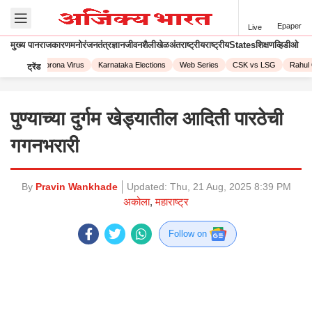
Epaper
Live
मुख्य पान
राजकारण
मनोरंजन
तंत्रज्ञान
जीवनशैली
खेळ
अंतराष्ट्रीय
राष्ट्रीय
States
शिक्षण
व्हिडीओ
L 2023
Corona Virus
Karnataka Elections
Web Series
CSK vs LSG
Rahul 
ट्रेंड
पुण्याच्या दुर्गम खेड्यातील आदिती पारठेची
गगनभरारी
By
Pravin Wankhade
Updated:
Thu, 21 Aug, 2025 8:39 PM
अकोला
,
महाराष्ट्र
Follow on