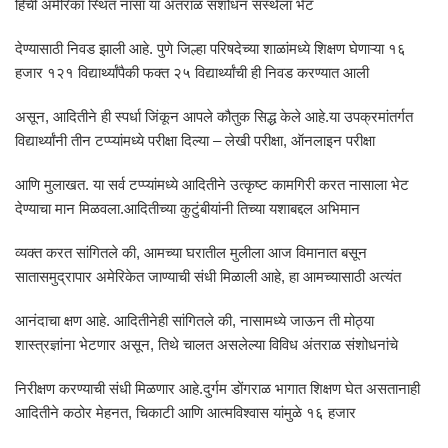
हिची अमेरिका स्थित नासा या अंतराळ संशोधन संस्थेला भेट
देण्यासाठी निवड झाली आहे. पुणे जिल्हा परिषदेच्या शाळांमध्ये शिक्षण घेणाऱ्या १६
हजार १२१ विद्यार्थ्यांपैकी फक्त २५ विद्यार्थ्यांची ही निवड करण्यात आली
असून, आदितीने ही स्पर्धा जिंकून आपले कौतुक सिद्ध केले आहे.या उपक्रमांतर्गत
विद्यार्थ्यांनी तीन टप्प्यांमध्ये परीक्षा दिल्या – लेखी परीक्षा, ऑनलाइन परीक्षा
आणि मुलाखत. या सर्व टप्प्यांमध्ये आदितीने उत्कृष्ट कामगिरी करत नासाला भेट
देण्याचा मान मिळवला.आदितीच्या कुटुंबीयांनी तिच्या यशाबद्दल अभिमान
व्यक्त करत सांगितले की, आमच्या घरातील मुलीला आज विमानात बसून
सातासमुद्रापार अमेरिकेत जाण्याची संधी मिळाली आहे, हा आमच्यासाठी अत्यंत
आनंदाचा क्षण आहे. आदितीनेही सांगितले की, नासामध्ये जाऊन ती मोठ्या
शास्त्रज्ञांना भेटणार असून, तिथे चालत असलेल्या विविध अंतराळ संशोधनांचे
निरीक्षण करण्याची संधी मिळणार आहे.दुर्गम डोंगराळ भागात शिक्षण घेत असतानाही
आदितीने कठोर मेहनत, चिकाटी आणि आत्मविश्वास यांमुळे १६ हजार