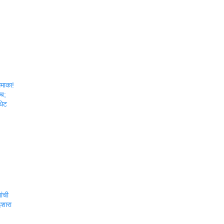
धमाका!
्च;
थेट
ांची
शारा