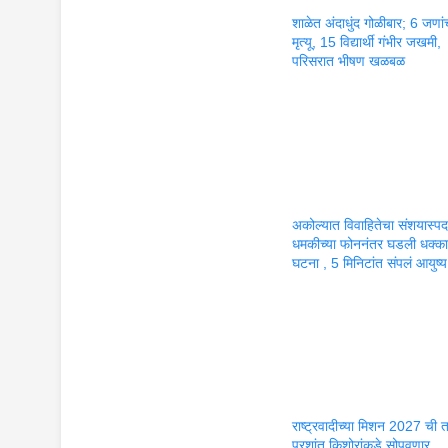
शाळेत अंदाधुंद गोळीबार; 6 जणां
मृत्यू, 15 विद्यार्थी गंभीर जखमी,
परिसरात भीषण खळबळ
अकोल्यात विवाहितेचा संशयास्पद म
धमकीच्या फोननंतर घडली धक्क
घटना , 5 मिनिटांत संपलं आयुष्य
राष्ट्रवादीच्या मिशन 2027 ची 
प्रशांत किशोरांकडे सोपवणार