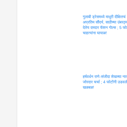
गुलाबी ड्रेसमध्ये माधुरी दीक्षितचं
अप्रतिम सौंदर्य, साठीच्या उंबरठ्
देतेय दमदार फॅशन गोल्स ; 5 फोट
चाहत्यांना घायाळ!
हर्षवर्धन राणे-संजीदा शेखच्या नात
जोरदार चर्चा ; 4 फोटोंनी उडवल
खळबळ!