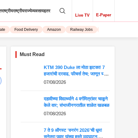
तराष्ट्रीय
राष्ट्रीय
राज्ये
व्यवसाय
इतर
E-Paper
Live TV
Food Delivery
Amazon
Railway Jobs
iPhone 15
Must Read
KTM 390 Duke ला मोठा झटका! 7
हजारांची दरवाढ, फीचर्स तेच; जाणून घ्या
5 मोठे बदल
07/08/2026
दहावीच्या विद्यार्थ्याने 4 वर्गमित्रांवर चाकूने
केले वार; संभाजीनगरातील शाळेत खळबळ
07/08/2026
7 ते 9 ऑगस्ट ‘वनरंग 2026’ची धूम!
सुनेत्रा पवार यांच्या हस्ते उद्घाटन,