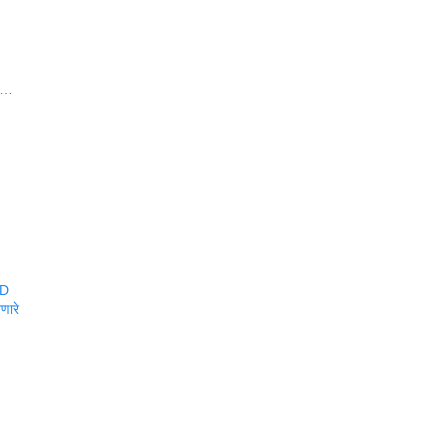
वा…
BD
णारे