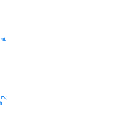
त डॉ.
र EV,
वी