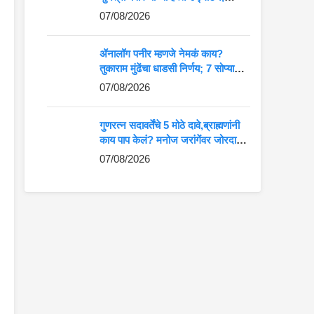
आदिवासी कलेला मोठे व्यासपीठ
07/08/2026
ॲनालॉग पनीर म्हणजे नेमकं काय?
तुकाराम मुंढेंचा धाडसी निर्णय; 7 सोप्या
मार्गांनी ओळखा अस्सल की बनावट पनीर
07/08/2026
गुणरत्न सदावर्तेंचे 5 मोठे दावे,ब्राह्मणांनी
काय पाप केलं? मनोज जरांगेंवर जोरदार
टीका
07/08/2026