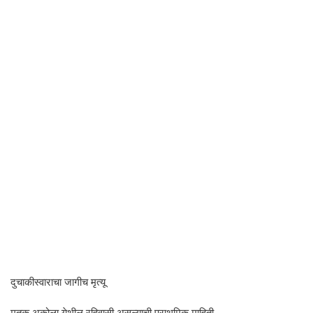
दुचाकीस्वाराचा जागीच मृत्यू
मृतक अकोला येथील रहिवासी असल्याची प्राथमिक माहिती