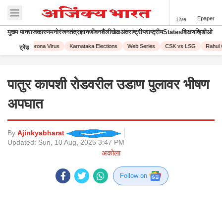
Epaper
Live
मुख्य पान
राजकारण
मनोरंजन
तंत्रज्ञान
जीवनशैली
खेळ
अंतराष्ट्रीय
राष्ट्रीय
States
शिक्षण
व्हिडीओ
L 2023
Corona Virus
Karnataka Elections
Web Series
CSK vs LSG
Rahul 
ट्रेंड
पातुर कापशी रोडवरील उडाण पुलावर भीषण
अपघात
By
Ajinkyabharat
Updated:
Sun, 10 Aug, 2025 3:47 PM
अकोला
Follow on