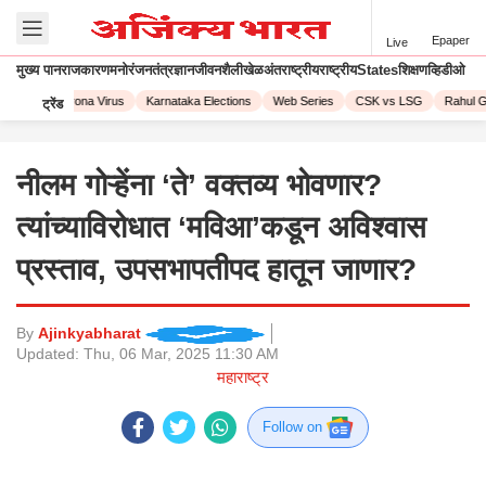
Epaper
Live
मुख्य पान
राजकारण
मनोरंजन
तंत्रज्ञान
जीवनशैली
खेळ
अंतराष्ट्रीय
राष्ट्रीय
States
शिक्षण
व्हिडीओ
 2023
Corona Virus
Karnataka Elections
Web Series
CSK vs LSG
Rahul Ga
ट्रेंड
नीलम गोऱ्हेंना ‘ते’ वक्तव्य भोवणार?
त्यांच्याविरोधात ‘मविआ’कडून अविश्वास
प्रस्ताव, उपसभापतीपद हातून जाणार?
By
Ajinkyabharat
Updated:
Thu, 06 Mar, 2025 11:30 AM
महाराष्ट्र
Follow on