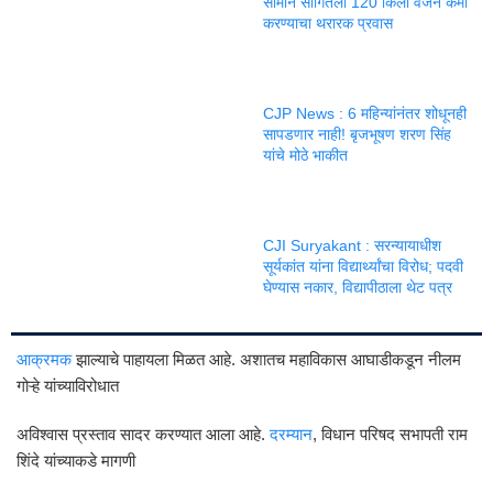
सामीने सांगितला 120 किलो वजन कमी
करण्याचा थरारक प्रवास
CJP News : 6 महिन्यांनंतर शोधूनही
सापडणार नाही! बृजभूषण शरण सिंह
यांचे मोठे भाकीत
CJI Suryakant : सरन्यायाधीश
सूर्यकांत यांना विद्यार्थ्यांचा विरोध; पदवी
घेण्यास नकार, विद्यापीठाला थेट पत्र
आक्रमक
झाल्याचे पाहायला मिळत आहे. अशातच महाविकास आघाडीकडून नीलम
गोऱ्हे यांच्याविरोधात
अविश्वास प्रस्ताव सादर करण्यात आला आहे.
दरम्यान
, विधान परिषद सभापती राम
शिंदे यांच्याकडे मागणी