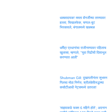
धक्कादायक! ममता बॅनर्जींच्या ताफ्यावर
हल्ला; चिखलफेक, चप्पल-बूट
भिरकावले, बंगालमध्ये खळबळ
धर्मेंद्र प्रधानांचा राजीनाम्यावर पहिलाच
खुलासा; म्हणाले, “युवा पिढीची दिशाभूल
करण्यात आली”
Shubman Gill: दुखापतीनंतर शुभमन
गिलचा मोठा निर्णय; श्रीलंकेविरुद्धच्या
कसोटीआधी नेट्समध्ये उतरला!
‘माझ्याकडे फक्त 6 महिने होते’; अदनान