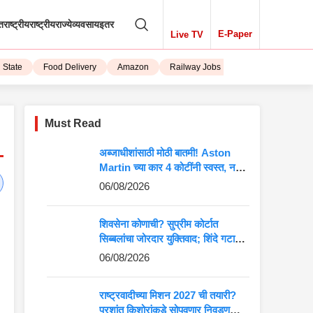
तराष्ट्रीय
राष्ट्रीय
राज्ये
व्यवसाय
इतर
E-Paper
Live TV
tate
Food Delivery
Amazon
Railway Jobs
iPhone 15
Must Read
अब्जाधीशांसाठी मोठी बातमी! Aston
Martin च्या कार 4 कोटींनी स्वस्त, नवीन
किंमत पाहून बसेल धक्का
06/08/2026
शिवसेना कोणाची? सुप्रीम कोर्टात
सिब्बलांचा जोरदार युक्तिवाद; शिंदे गटाच्या
अडचणी वाढणार?
06/08/2026
राष्ट्रवादीच्या मिशन 2027 ची तयारी?
प्रशांत किशोरांकडे सोपवणार निवडणुकीची