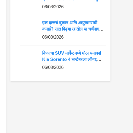
कमान?
06/08/2026
एक दारूचं दुकान आणि आयुष्यभराची
कमाई? सात पिढ्या खातील या चर्चेमागचं
खरं गणित जाणून घ्या
06/08/2026
किआचा SUV मार्केटमध्ये मोठा धमाका!
Kia Sorento 4 सप्टेंबरला लॉन्च;
Fortuner-Kodiaq ला देणार थेट
06/08/2026
टक्कर