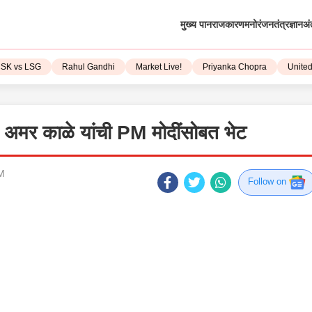
मुख्य पान
राजकारण
मनोरंजन
तंत्रज्ञान
अं
 vs LSG
Rahul Gandhi
Market Live!
Priyanka Chopra
United S
 अमर काळे यांची PM मोदींसोबत भेट
PM
Follow on