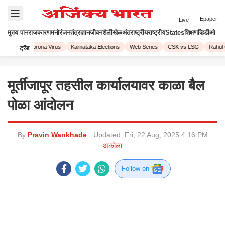
Epaper
Live
मुख्य पान
राजकारण
मनोरंजन
तंत्रज्ञान
जीवनशैली
खेळ
अंतराष्ट्रीय
राष्ट्रीय
States
शिक्षण
व्हिडीओ
PL 2023
Corona Virus
Karnataka Elections
Web Series
CSK vs LSG
Rahul 
ट्रेंड
मूर्तीजापूर तहसील कार्यालयावर काळा बैल
पोळा आंदोलन
By
Pravin Wankhade
Updated:
Fri, 22 Aug, 2025 4:16 PM
अकोला
Follow on