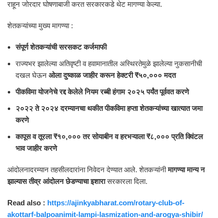
राहून जोरदार घोषणाबाजी करत सरकारकडे थेट मागण्या केल्या.
शेतकऱ्यांच्या मुख्य मागण्या :
संपूर्ण शेतकऱ्यांची सरसकट कर्जमाफी
राज्यभर झालेल्या अतिवृष्टी व हवामानातील अस्थिरतेमुळे झालेल्या नुकसानीची
दखल घेऊन
ओला दुष्काळ जाहीर करून हेक्टरी ₹५०,००० मदत
पीकविमा योजनेचे रद्द केलेले नियम रब्बी हंगाम २०२५ पर्यंत पूर्ववत करणे
२०२२ ते २०२४ दरम्यानचा थकीत पीकविमा हप्ता शेतकऱ्यांच्या खात्यात जमा
करणे
कापूस व तूरला ₹१०,००० तर सोयाबीन व हरभऱ्याला ₹८,००० प्रति क्विंटल
भाव जाहीर करणे
आंदोलनादरम्यान तहसीलदारांना निवेदन देण्यात आले. शेतकऱ्यांनी
मागण्या मान्य न
झाल्यास तीव्र आंदोलन छेडण्याचा इशारा
सरकारला दिला.
Read also :
https://ajinkyabharat.com/rotary-club-of-
akottarf-balpoanimit-lampi-lasmization-and-arogya-shibir/