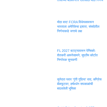
तासांच्या बैठकीनंतर देशासाठी मोठा निर्णय
मोठा वाद! FCRA विधेयकावरून
भारताला अमेरिकेचा इशारा; संसदेतील
निर्णयाकडे जगाचे लक्ष
FL 2027 बटाट्यावरून पेप्सिको-
शेतकरी आमनेसामने; सुप्रीम कोर्टात
निर्णायक सुनावणी
सुनेत्रा पवार ‘गुंगी गुडिया’ वाद; काँग्रेस
बॅकफूटवर, हर्षवर्धन सपकाळांची
बदललेली भूमिका