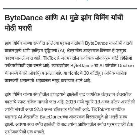
ByteDance आणि AI मुळे झांग यिमिंग यांची
मोठी भरारी
झांग यिमिंग यांच्या संपत्तीत झालेल्या प्रचंड वाढीमागे ByteDance कंपनीची वाढती
बाजारमूल्ये आणि कृत्रिम बुद्धिमत्ता (AI) क्षेत्रातील आक्रमक विस्तार हे प्रमुख
कारण मानले जात आहे. TikTok हे जगभरातील सर्वाधिक लोकप्रिय शॉर्ट व्हिडिओ
प्लॅटफॉर्मपैकी एक बनले आहे. त्याचबरोबर ByteDance चा AI चॅटबॉट Doubao
चीनमध्ये वेगाने लोकप्रिय झाला आहे. या चॅटबॉटचे 30 कोटींहून अधिक मासिक
वापरकर्ते असल्याचे अहवालात नमूद करण्यात आले आहे.
झांग यिमिंग यांच्या संपत्तीतील झपाट्याने झालेली वाढ जागतिक तंत्रज्ञान क्षेत्रातील
बदलांचे स्पष्ट संकेत मानली जात आहे. 2019 मध्ये सुमारे 13 अब्ज डॉलर असलेली
त्यांची संपत्ती आता 92.8 अब्ज डॉलरवर पोहोचली आहे. TikTokच्या जागतिक
यशासह AI क्षेत्रातील ByteDanceच्या आक्रमक विस्तारामुळे ही भरारी शक्य
झाली. अवघ्या सात वर्षांत झालेली ही वाढ त्यांना आशियातील सर्वात प्रभावशाली टेक
उद्योजकांपैकी एक बनवते.