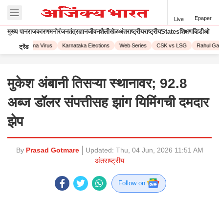
Epaper
Live
मुख्य पान
राजकारण
मनोरंजन
तंत्रज्ञान
जीवनशैली
खेळ
अंतराष्ट्रीय
राष्ट्रीय
States
शिक्षण
व्हिडीओ
023
Corona Virus
Karnataka Elections
Web Series
CSK vs LSG
Rahul Gand
ट्रेंड
मुकेश अंबानी तिसऱ्या स्थानावर; 92.8
अब्ज डॉलर संपत्तीसह झांग यिमिंगची दमदार
झेप
By
Prasad Gotmare
Updated:
Thu, 04 Jun, 2026 11:51 AM
अंतराष्ट्रीय
Follow on