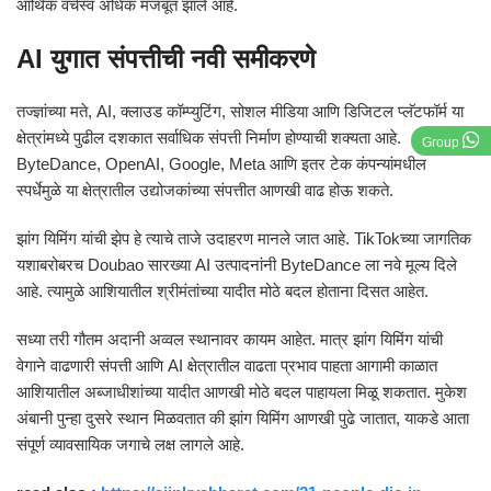
आर्थिक वर्चस्व अधिक मजबूत झाले आहे.
AI युगात संपत्तीची नवी समीकरणे
तज्ज्ञांच्या मते, AI, क्लाउड कॉम्प्युटिंग, सोशल मीडिया आणि डिजिटल प्लॅटफॉर्म या
क्षेत्रांमध्ये पुढील दशकात सर्वाधिक संपत्ती निर्माण होण्याची शक्यता आहे.
Group
ByteDance, OpenAI, Google, Meta आणि इतर टेक कंपन्यांमधील
स्पर्धेमुळे या क्षेत्रातील उद्योजकांच्या संपत्तीत आणखी वाढ होऊ शकते.
झांग यिमिंग यांची झेप हे त्याचे ताजे उदाहरण मानले जात आहे. TikTokच्या जागतिक
यशाबरोबरच Doubao सारख्या AI उत्पादनांनी ByteDance ला नवे मूल्य दिले
आहे. त्यामुळे आशियातील श्रीमंतांच्या यादीत मोठे बदल होताना दिसत आहेत.
सध्या तरी गौतम अदानी अव्वल स्थानावर कायम आहेत. मात्र झांग यिमिंग यांची
वेगाने वाढणारी संपत्ती आणि AI क्षेत्रातील वाढता प्रभाव पाहता आगामी काळात
आशियातील अब्जाधीशांच्या यादीत आणखी मोठे बदल पाहायला मिळू शकतात. मुकेश
अंबानी पुन्हा दुसरे स्थान मिळवतात की झांग यिमिंग आणखी पुढे जातात, याकडे आता
संपूर्ण व्यावसायिक जगाचे लक्ष लागले आहे.