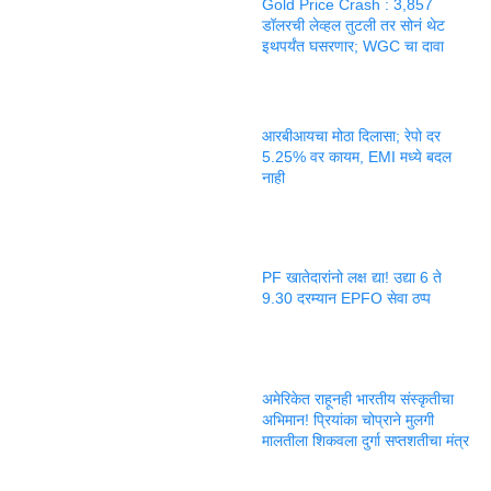
Gold Price Crash : 3,857
डॉलरची लेव्हल तुटली तर सोनं थेट
इथपर्यंत घसरणार; WGC चा दावा
आरबीआयचा मोठा दिलासा; रेपो दर
5.25% वर कायम, EMI मध्ये बदल
नाही
PF खातेदारांनो लक्ष द्या! उद्या 6 ते
9.30 दरम्यान EPFO सेवा ठप्प
अमेरिकेत राहूनही भारतीय संस्कृतीचा
अभिमान! प्रियांका चोप्राने मुलगी
मालतीला शिकवला दुर्गा सप्तशतीचा मंत्र