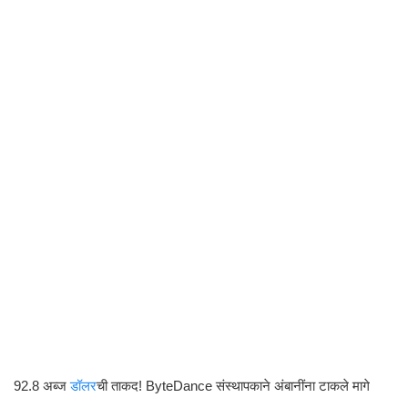
92.8 अब्ज
डॉलर
ची ताकद! ByteDance संस्थापकाने अंबानींना टाकले मागे