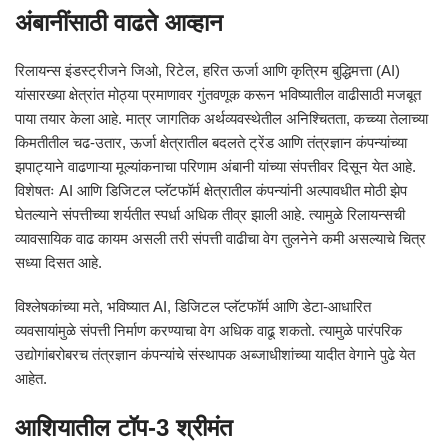
अंबानींसाठी वाढते आव्हान
रिलायन्स इंडस्ट्रीजने जिओ, रिटेल, हरित ऊर्जा आणि कृत्रिम बुद्धिमत्ता (AI)
यांसारख्या क्षेत्रांत मोठ्या प्रमाणावर गुंतवणूक करून भविष्यातील वाढीसाठी मजबूत
पाया तयार केला आहे. मात्र जागतिक अर्थव्यवस्थेतील अनिश्चितता, कच्च्या तेलाच्या
किमतीतील चढ-उतार, ऊर्जा क्षेत्रातील बदलते ट्रेंड आणि तंत्रज्ञान कंपन्यांच्या
झपाट्याने वाढणाऱ्या मूल्यांकनाचा परिणाम अंबानी यांच्या संपत्तीवर दिसून येत आहे.
विशेषतः AI आणि डिजिटल प्लॅटफॉर्म क्षेत्रातील कंपन्यांनी अल्पावधीत मोठी झेप
घेतल्याने संपत्तीच्या शर्यतीत स्पर्धा अधिक तीव्र झाली आहे. त्यामुळे रिलायन्सची
व्यावसायिक वाढ कायम असली तरी संपत्ती वाढीचा वेग तुलनेने कमी असल्याचे चित्र
सध्या दिसत आहे.
विश्लेषकांच्या मते, भविष्यात AI, डिजिटल प्लॅटफॉर्म आणि डेटा-आधारित
व्यवसायांमुळे संपत्ती निर्माण करण्याचा वेग अधिक वाढू शकतो. त्यामुळे पारंपरिक
उद्योगांबरोबरच तंत्रज्ञान कंपन्यांचे संस्थापक अब्जाधीशांच्या यादीत वेगाने पुढे येत
आहेत.
आशियातील टॉप-3 श्रीमंत