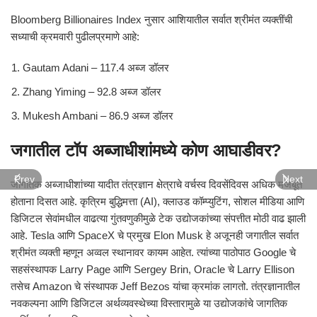
Bloomberg Billionaires Index नुसार आशियातील सर्वात श्रीमंत व्यक्तींची
सध्याची क्रमवारी पुढीलप्रमाणे आहे:
Gautam Adani
– 117.4 अब्ज डॉलर
Zhang Yiming
– 92.8 अब्ज डॉलर
Mukesh Ambani
– 86.9 अब्ज डॉलर
जगातील टॉप अब्जाधीशांमध्ये कोण आघाडीवर?
Prev
Next
जागतिक अब्जाधीशांच्या यादीत तंत्रज्ञान क्षेत्राचे वर्चस्व दिवसेंदिवस अधिक मजबूत
होताना दिसत आहे. कृत्रिम बुद्धिमत्ता (AI), क्लाउड कॉम्प्युटिंग, सोशल मीडिया आणि
डिजिटल सेवांमधील वाढत्या गुंतवणुकीमुळे टेक उद्योजकांच्या संपत्तीत मोठी वाढ झाली
आहे. Tesla आणि SpaceX चे प्रमुख Elon Musk हे अजूनही जगातील सर्वात
श्रीमंत व्यक्ती म्हणून अव्वल स्थानावर कायम आहेत. त्यांच्या पाठोपाठ Google चे
सहसंस्थापक Larry Page आणि Sergey Brin, Oracle चे Larry Ellison
तसेच Amazon चे संस्थापक Jeff Bezos यांचा क्रमांक लागतो. तंत्रज्ञानातील
नवकल्पना आणि डिजिटल अर्थव्यवस्थेच्या विस्तारामुळे या उद्योजकांचे जागतिक