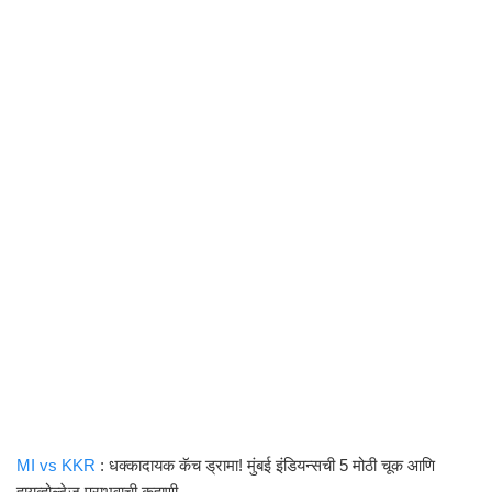
MI vs KKR
: धक्कादायक कॅच ड्रामा! मुंबई इंडियन्सची 5 मोठी चूक आणि
हायव्होल्टेज पराभवाची कहाणी