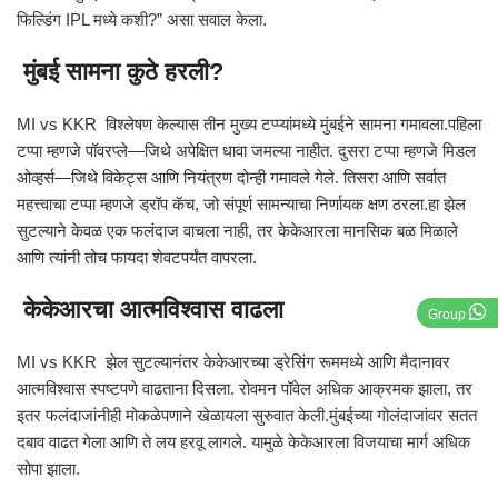
फिल्डिंग IPL मध्ये कशी?” असा सवाल केला.
मुंबई सामना कुठे हरली?
MI vs KKR विश्लेषण केल्यास तीन मुख्य टप्प्यांमध्ये मुंबईने सामना गमावला.पहिला
टप्पा म्हणजे पॉवरप्ले—जिथे अपेक्षित धावा जमल्या नाहीत. दुसरा टप्पा म्हणजे मिडल
ओव्हर्स—जिथे विकेट्स आणि नियंत्रण दोन्ही गमावले गेले. तिसरा आणि सर्वात
महत्त्वाचा टप्पा म्हणजे ड्रॉप कॅच, जो संपूर्ण सामन्याचा निर्णायक क्षण ठरला.हा झेल
सुटल्याने केवळ एक फलंदाज वाचला नाही, तर केकेआरला मानसिक बळ मिळाले
आणि त्यांनी तोच फायदा शेवटपर्यंत वापरला.
केकेआरचा आत्मविश्वास वाढला
Group
MI vs KKR झेल सुटल्यानंतर केकेआरच्या ड्रेसिंग रूममध्ये आणि मैदानावर
आत्मविश्वास स्पष्टपणे वाढताना दिसला. रोवमन पॉवेल अधिक आक्रमक झाला, तर
इतर फलंदाजांनीही मोकळेपणाने खेळायला सुरुवात केली.मुंबईच्या गोलंदाजांवर सतत
दबाव वाढत गेला आणि ते लय हरवू लागले. यामुळे केकेआरला विजयाचा मार्ग अधिक
सोपा झाला.