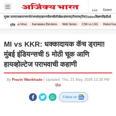
Epaper
Live
मुख्य पान
राजकारण
मनोरंजन
तंत्रज्ञान
जीवनशैली
खेळ
अंतराष्ट्रीय
राष्ट्रीय
States
शिक्षण
व्हिडीओ
23
Corona Virus
Karnataka Elections
Web Series
CSK vs LSG
Rahul Gandh
ट्रेंड
MI vs KKR: धक्कादायक कॅच ड्रामा!
मुंबई इंडियन्सची 5 मोठी चूक आणि
हायव्होल्टेज पराभवाची कहाणी
By
Pravin Wankhade
Updated:
Thu, 21 May, 2026 12:28 PM
खेळ
Follow on