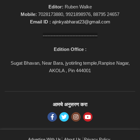
Editor:
Ruben Walke
Mobile:
7028173880, 9921898976, 88795 24657
Email ID :
ajinkyabharat23@gmail.com
-----------------------------------
Edition Office :
Sugat Bhavan, Near Bara, jyotirling temple,Ranpise Nagar,
AKOLA , Pin 444001
आमचे अनुसरण करा
Advertise With Us
About Us
Privacy Policy