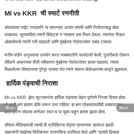
MI vs KKR ची स्मार्ट रणनीती
कोलकाता नाईट रायडर्सने या सामन्यात अत्यंत संयमी आणि नियोजनबद्ध खेळ
दाखवला. सुरुवातीला त्यांनी विकेट्स न गमावता डाव स्थिर ठेवला. त्यानंतर मिडल
ओव्हर्समध्ये त्यांनी गती वाढवली आणि मुंबईच्या गोलंदाजांवर दबाव टाकला.
मनीष पांडेने अनुभवाचा उपयोग करत जबाबदारीने फलंदाजी केली. दुसरीकडे रोवमन
पॉवेलने आक्रमक शैली स्वीकारत मुंबईच्या गोलंदाजांवर हल्ला चढवला. त्याला
मिळालेल्या जीवदानाचा पुरेपूर फायदा घेत त्याने सामना केकेआरच्या बाजूने झुकवला.
हार्दिक पंड्याची निराशा
MI vs KKR झेल सुटल्यानंतर हार्दिक पंड्याचा चेहरा पूर्णपणे निराश दिसत होता.
तो काही क्षण हातात डोके धरून उभा राहिला. हा क्षण प्रेक्षकांसाठीही धक्कादायक
Prev
Next
होता कारण संघाचा कर्णधार स्वतःच या चुका पाहून हताश झाला होता.
सोशल मीडियावरही त्याची ही प्रतिक्रिया मोठ्या प्रमाणावर व्हायरल झाली.
चाहत्यांनी मुंबईच्या फिल्डिंगवर प्रश्नचिन्ह उपस्थित केले आणि “इतकी ढिसाळ