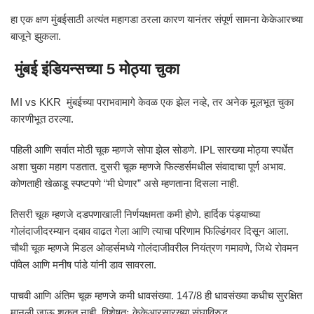
हा एक क्षण मुंबईसाठी अत्यंत महागडा ठरला कारण यानंतर संपूर्ण सामना केकेआरच्या
बाजूने झुकला.
मुंबई इंडियन्सच्या 5 मोठ्या चुका
MI vs KKR मुंबईच्या पराभवामागे केवळ एक झेल नव्हे, तर अनेक मूलभूत चुका
कारणीभूत ठरल्या.
पहिली आणि सर्वात मोठी चूक म्हणजे सोपा झेल सोडणे. IPL सारख्या मोठ्या स्पर्धेत
अशा चुका महाग पडतात. दुसरी चूक म्हणजे फिल्डर्समधील संवादाचा पूर्ण अभाव.
कोणताही खेळाडू स्पष्टपणे “मी घेणार” असे म्हणताना दिसला नाही.
तिसरी चूक म्हणजे दडपणाखाली निर्णयक्षमता कमी होणे. हार्दिक पंड्याच्या
गोलंदाजीदरम्यान दबाव वाढत गेला आणि त्याचा परिणाम फिल्डिंगवर दिसून आला.
चौथी चूक म्हणजे मिडल ओव्हर्समध्ये गोलंदाजीवरील नियंत्रण गमावणे, जिथे रोवमन
पॉवेल आणि मनीष पांडे यांनी डाव सावरला.
पाचवी आणि अंतिम चूक म्हणजे कमी धावसंख्या. 147/8 ही धावसंख्या कधीच सुरक्षित
मानली जाऊ शकत नाही, विशेषतः केकेआरसारख्या संघाविरुद्ध.