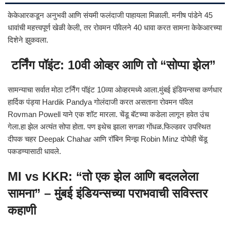
केकेआरकडून अनुभवी आणि संयमी फलंदाजी पाहायला मिळाली. मनीष पांडेने 45
धावांची महत्त्वपूर्ण खेळी केली, तर रोवमन पॉवेलने 40 धावा करत सामना केकेआरच्या
दिशेने झुकवला.
टर्निंग पॉइंट: 10वी ओव्हर आणि तो “सोप्पा झेल”
सामन्याचा सर्वात मोठा टर्निंग पॉइंट 10व्या ओव्हरमध्ये आला.मुंबई इंडियन्सचा कर्णधार
हार्दिक पंड्या
Hardik Pandya
गोलंदाजी करत असताना रोवमन पॉवेल
Rovman Powell
याने एक शॉट मारला. चेंडू बॅटच्या कडेला लागून हवेत उंच
गेला.हा झेल अत्यंत सोपा होता. पण इथेच झाला सगळा गोंधळ.फिल्डवर उपस्थित
दीपक चहर
Deepak Chahar
आणि रॉबिन मिन्झ
Robin Minz
दोघेही चेंडू
पकडण्यासाठी धावले.
MI vs KKR: “तो एक झेल आणि बदललेला
सामना” – मुंबई इंडियन्सच्या पराभवाची सविस्तर
कहाणी