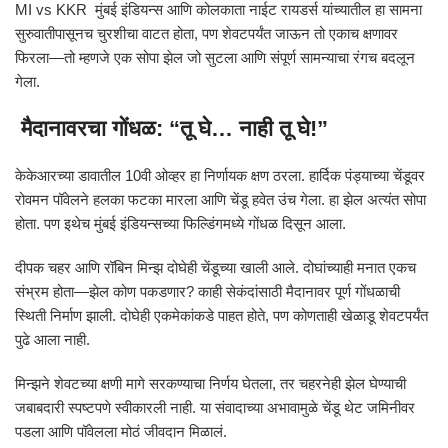
MI vs KKR मुंबई इंडियन्स आणि कोलकाता नाईट रायडर्स यांच्यातील हा सामना
सुरुवातीपासूनच चुरशीचा वाटत होता, पण शेवटपर्यंत जाऊन तो एकाच क्षणावर
फिरला—तो म्हणजे एक सोपा झेल जो सुटला आणि संपूर्ण सामन्याचा रंगच बदलून
गेला.
मैदानावरचा गोंधळ: “तू घे… नाही तू घे!”
केकेआरच्या डावातील 10वी ओव्हर हा निर्णायक क्षण ठरला. हार्दिक पंड्याच्या चेंडूवर
रोवमन पॉवेलने हलका फटका मारला आणि चेंडू हवेत उंच गेला. हा झेल अत्यंत सोपा
होता. पण इथेच मुंबई इंडियन्सच्या फिल्डिंगमध्ये गोंधळ दिसून आला.
दीपक चहर आणि रॉबिन मिन्झ दोघेही चेंडूच्या खाली आले. दोघांच्याही मनात एकच
संभ्रम होता—झेल कोण पकडणार? काही सेकंदांसाठी मैदानावर पूर्ण गोंधळाची
स्थिती निर्माण झाली. दोघेही एकमेकांकडे पाहत होते, पण कोणताही खेळाडू शेवटपर्यंत
पुढे आला नाही.
मिन्झने शेवटच्या क्षणी मागे सरकण्याचा निर्णय घेतला, तर चहरनेही झेल घेण्याची
जबाबदारी स्पष्टपणे स्वीकारली नाही. या संवादाच्या अभावामुळे चेंडू थेट जमिनीवर
पडला आणि पॉवेलला मोठं जीवदान मिळालं.