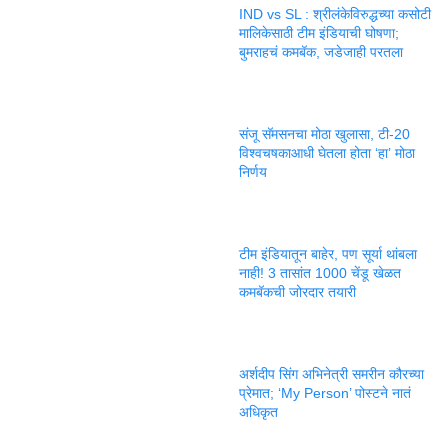
IND vs SL : श्रीलंकेविरुद्धच्या कसोटी
मालिकेसाठी टीम इंडियाची घोषणा;
बुमराहचं कमबॅक, जडेजाही परतला
संजू सॅमसनचा मोठा खुलासा, टी-20
विश्वचषकाआधी घेतला होता ‘हा’ मोठा
निर्णय
टीम इंडियातून बाहेर, पण सूर्या थांबला
नाही! 3 तासांत 1000 चेंडू खेळत
कमबॅकची जोरदार तयारी
अर्शदीप सिंग अभिनेत्री समरीन कौरच्या
प्रेमात; ‘My Person’ पोस्टने नातं
अधिकृत