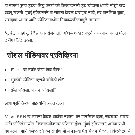
हा सामना पुन्हा एकदा सिद्ध करतो की क्रिकेटमध्ये एक छोटासा क्षणही संपूर्ण खेळ
बदलू शकतो. मुंबई इंडियन्सने हा सामना केवळ धावांमुळे नाही, तर मानसिक चुका,
संवादाचा अभाव आणि फील्डिंगमधील निष्काळजीपणामुळे गमावला.
“तू घे… नाही तू घे!” हा एक संवादातील गोंधळ अखेर संपूर्ण सामन्याचा सर्वात मोठा
टर्निंग पॉइंट ठरला.
सोशल मीडियावर प्रतिक्रिया
“हा IPL चा सर्वात सोपा कॅच होता!”
“मुंबईची फील्डिंग म्हणजे कॉमेडी शो!”
“झेल सोडला, सामना सोडला!”
अशा प्रतिक्रिया चाहत्यांनी व्यक्त केल्या.
MI vs KKR हा सामना केवळ धावांचा नव्हता, तर मानसिक चुका, संवादाचा अभाव
आणि फील्डिंगमधील निष्काळजीपणाचा परिणाम होता. मुंबई इंडियन्सने अनेक संधी
गमावल्या, आणि केकेआरने त्या संधींचा योग्य फायदा घेत विजय मिळवला.क्रिकेटमध्ये