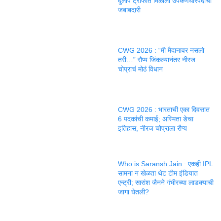
दुलीप ट्रॉफीत मिळाली उपकर्णधारपदाची
जबाबदारी
CWG 2026 : “मी मैदानावर नसलो
तरी…” रौप्य जिंकल्यानंतर नीरज
चोप्राचं मोठं विधान
CWG 2026 : भारताची एका दिवसात
6 पदकांची कमाई; अस्मिता डेचा
इतिहास, नीरज चोप्राला रौप्य
Who is Saransh Jain : एकही IPL
सामना न खेळता थेट टीम इंडियात
एन्ट्री; सारांश जैनने गंभीरच्या लाडक्याची
जागा घेतली?