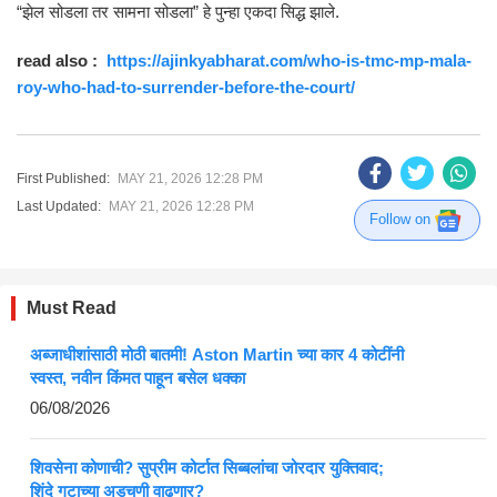
“झेल सोडला तर सामना सोडला” हे पुन्हा एकदा सिद्ध झाले.
read also :
https://ajinkyabharat.com/who-is-tmc-mp-mala-
roy-who-had-to-surrender-before-the-court/
First Published:
MAY 21, 2026 12:28 PM
Last Updated:
MAY 21, 2026 12:28 PM
Follow on
Must Read
अब्जाधीशांसाठी मोठी बातमी! Aston Martin च्या कार 4 कोटींनी
स्वस्त, नवीन किंमत पाहून बसेल धक्का
06/08/2026
शिवसेना कोणाची? सुप्रीम कोर्टात सिब्बलांचा जोरदार युक्तिवाद;
शिंदे गटाच्या अडचणी वाढणार?