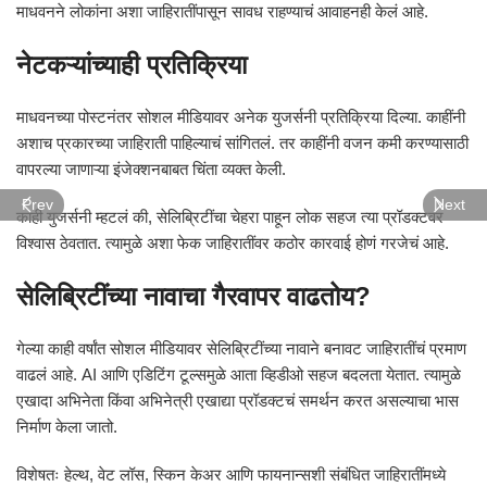
माधवनने लोकांना अशा जाहिरातींपासून सावध राहण्याचं आवाहनही केलं आहे.
नेटकऱ्यांच्याही प्रतिक्रिया
माधवनच्या पोस्टनंतर सोशल मीडियावर अनेक युजर्सनी प्रतिक्रिया दिल्या. काहींनी
अशाच प्रकारच्या जाहिराती पाहिल्याचं सांगितलं. तर काहींनी वजन कमी करण्यासाठी
वापरल्या जाणाऱ्या इंजेक्शनबाबत चिंता व्यक्त केली.
Prev
Next
काही युजर्सनी म्हटलं की, सेलिब्रिटींचा चेहरा पाहून लोक सहज त्या प्रॉडक्टवर
विश्वास ठेवतात. त्यामुळे अशा फेक जाहिरातींवर कठोर कारवाई होणं गरजेचं आहे.
सेलिब्रिटींच्या नावाचा गैरवापर वाढतोय?
गेल्या काही वर्षांत सोशल मीडियावर सेलिब्रिटींच्या नावाने बनावट जाहिरातींचं प्रमाण
वाढलं आहे. AI आणि एडिटिंग टूल्समुळे आता व्हिडीओ सहज बदलता येतात. त्यामुळे
एखादा अभिनेता किंवा अभिनेत्री एखाद्या प्रॉडक्टचं समर्थन करत असल्याचा भास
निर्माण केला जातो.
विशेषतः हेल्थ, वेट लॉस, स्किन केअर आणि फायनान्सशी संबंधित जाहिरातींमध्ये