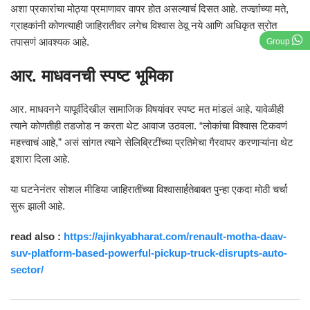
अशा प्रकारांचा मोठ्या प्रमाणावर वापर होत असल्याचं दिसत आहे. तज्ज्ञांच्या मते,
ग्राहकांनी कोणत्याही जाहिरातीवर लगेच विश्वास ठेवू नये आणि अधिकृत स्रोत
तपासणं आवश्यक आहे.
Group
आर. माधवनची स्पष्ट भूमिका
आर. माधवनने यापूर्वीदेखील सामाजिक विषयांवर स्पष्ट मत मांडलं आहे. यावेळीही
त्याने कोणतीही तडजोड न करता थेट आवाज उठवला. “लोकांचा विश्वास टिकवणं
महत्त्वाचं आहे,” असं सांगत त्याने सेलिब्रिटींच्या प्रतिमेचा गैरवापर करणाऱ्यांना थेट
इशारा दिला आहे.
या घटनेनंतर सोशल मीडिया जाहिरातींच्या विश्वासार्हतेबाबत पुन्हा एकदा मोठी चर्चा
सुरू झाली आहे.
read also :
https://ajinkyabharat.com/renault-motha-daav-
suv-platform-based-powerful-pickup-truck-disrupts-auto-
sector/