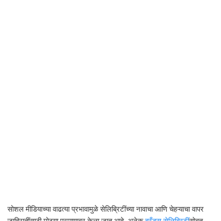
सोशल मीडियाच्या वाढत्या प्रभावामुळे सेलिब्रिटींच्या नावाचा आणि चेहऱ्याचा वापर
जाहिरातींसाठी मोठ्या प्रमाणावर केला जात आहे. अनेक
ब्रँड्स सेलिब्रिटीं
सोबत