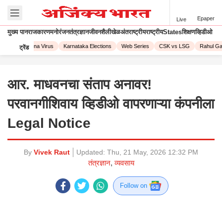
Epaper
Live
मुख्य पान
राजकारण
मनोरंजन
तंत्रज्ञान
जीवनशैली
खेळ
अंतराष्ट्रीय
राष्ट्रीय
States
शिक्षण
व्हिडीओ
2023
Corona Virus
Karnataka Elections
Web Series
CSK vs LSG
Rahul Gan
ट्रेंड
आर. माधवनचा संताप अनावर!
परवानगीशिवाय व्हिडीओ वापरणाऱ्या कंपनीला
Legal Notice
By
Vivek Raut
Updated:
Thu, 21 May, 2026 12:32 PM
तंत्रज्ञान
,
व्यवसाय
Follow on