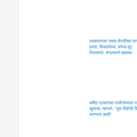
धक्कादायक! ममता बॅनर्जींच्या ता
हल्ला; चिखलफेक, चप्पल-बूट
भिरकावले, बंगालमध्ये खळबळ
धर्मेंद्र प्रधानांचा राजीनाम्यावर
खुलासा; म्हणाले, “युवा पिढीची 
करण्यात आली”