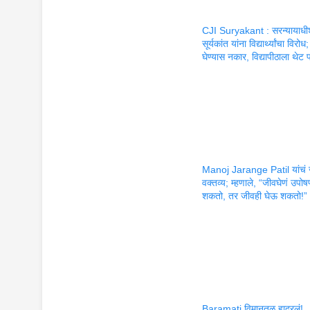
CJI Suryakant : सरन्यायाध
सूर्यकांत यांना विद्यार्थ्यांचा विरो
घेण्यास नकार, विद्यापीठाला थेट 
Manoj Jarange Patil यांचं
वक्तव्य; म्हणाले, “जीवघेणं उपो
शकतो, तर जीवही घेऊ शकतो!”
Baramati विमानतळ हादरलं!