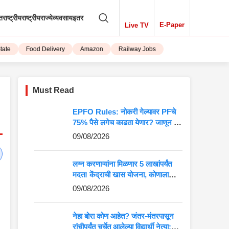
तराष्ट्रीय
राष्ट्रीय
राज्ये
व्यवसाय
इतर
E-Paper
Live TV
Food Delivery
Amazon
Railway Jobs
iPhone 15
Must Read
EPFO Rules: नोकरी गेल्यावर PFचे
75% पैसे लगेच काढता येणार? जाणून घ्या
संपूर्ण नियम
09/08/2026
लग्न करणाऱ्यांना मिळणार 5 लाखांपर्यंत
मदत! केंद्राची खास योजना, कोणाला
मिळणार लाभ?
09/08/2026
नेहा बोरा कोण आहेत? जंतर-मंतरपासून
रांचीपर्यंत चर्चेत आलेल्या विद्यार्थी नेत्या;