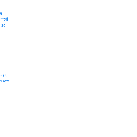
ीश
ध; पदवी
पत्र
 जहाल
षण करू