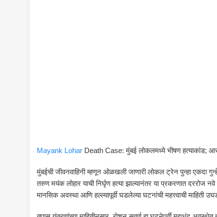
Mayank Lohar
Death Case: मुंबई लोकलमध्ये भीषण हत्याकांड; आरो
मुंबईची जीवनवाहिनी म्हणून ओळखली जाणारी लोकल ट्रेन पुन्हा एकदा गुन्ह
तरुण मयंक लोहार याची निर्घृण हत्या झाल्यानंतर या प्रकरणात दररोज नवे ख
मानसिक अवस्था आणि हल्ल्यापूर्वी घडलेल्या घटनांची महत्त्वाची माहिती उ
तपास यंत्रणांच्या माहितीनुसार, रोशन सुवर्ण हा घटनेपूर्वी मद्यधुंद अवस्थेत