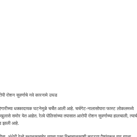
पी रोशन सुवर्णाचे नवे कारनामे उघड
ेगारीच्या धक्कादायक घटनेमुळे चर्चेत आली आहे. चर्चगेट-नालासोपारा फास्ट लोकलमध्ये
ुलासे समोर येत आहेत. रेल्वे पोलिसांच्या तपासात आरोपी रोशन सुवर्णाच्या हालचाली, त्याच
घड झाली आहे.
 होता. अंधेरी रेल्वे स्थानकाबाहेर त्याचा एका रिक्षाचालकाशी सुट्ट्या पैशांवरून वाद झाला