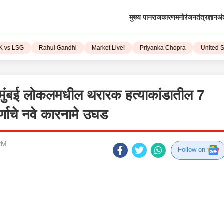
मुख्य पान
राजकारण
मनोरंजन
तंत्रज्ञान
अं
LSG
Rahul Gandhi
Market Live!
Priyanka Chopra
United State
ई लोकलमधील थरारक हत्याकांडातील 7
णाचे नवे कारनामे उघड
PM
Follow on