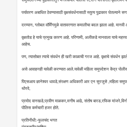
पर्यावरण अबाधित ठेवण्यासाठी वृक्षसंवर्धनासाठी स्तुत्य पुढाकार घेतल्याने 
दरम्यान, ग्लोबल वाॅर्मिंगमुळे वातावरणात कमालीचा बदल झाला आहे. मानवी 
वृक्षतोड हे याचे प्रमुख कारण आहे. परिणामी, अलीकडे मानवाला याचे महत्त्
आहेच.
पण, त्यासोबत त्याचे संवर्धन ही खरी काळाची गरज आहे. वृक्षाचे संवर्धन झाल
असे आवाहनही यावेळी करण्यात आले.यावेळी महिला समुपदेशन केंद्र पोलीस
पिएसआय ज्ञानेश्वर धावडे,संरक्षण अधिकारी आर एन सुरजुसे ,महिला समुपद
थोरवे,
प्रमोद वानखडे,प्रवीण माळकर,मनीष आढे, संतोष बारड,रफिक मांजरे,वि
पोलिस कर्मचारी हजर होते.
प्रतिनीधी:-फुलचंद भगत
मंगरुळपीर/वाशिम