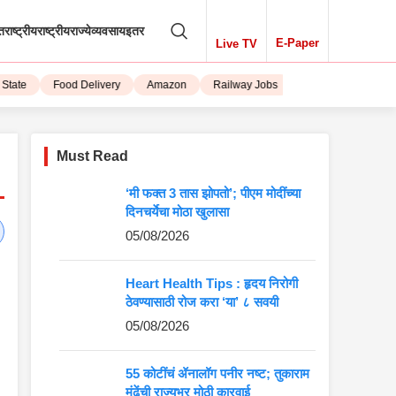
तराष्ट्रीय
राष्ट्रीय
राज्ये
व्यवसाय
इतर
E-Paper
Live TV
te
Food Delivery
Amazon
Railway Jobs
iPhone 15
Must Read
‘मी फक्त 3 तास झोपतो’; पीएम मोदींच्या
दिनचर्येचा मोठा खुलासा
05/08/2026
Heart Health Tips : हृदय निरोगी
ठेवण्यासाठी रोज करा ‘या’ ८ सवयी
05/08/2026
55 कोटींचं ॲनालॉग पनीर नष्ट; तुकाराम
मुंढेंची राज्यभर मोठी कारवाई