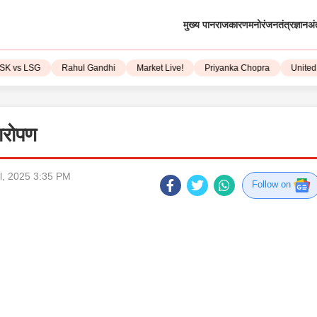
मुख्य पान
राजकारण
मनोरंजन
तंत्रज्ञान
अं
vs LSG
Rahul Gandhi
Market Live!
Priyanka Chopra
United Sta
षारोपण
l, 2025 3:35 PM
Follow on