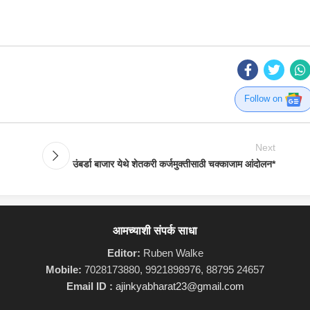
Follow on
Next
उंबर्डा बाजार येथे शेतकरी कर्जमुक्तीसाठी चक्काजाम आंदोलन*
आमच्याशी संपर्क साधा
Editor:
Ruben Walke
Mobile:
7028173880, 9921898976, 88795 24657
Email ID :
ajinkyabharat23@gmail.com