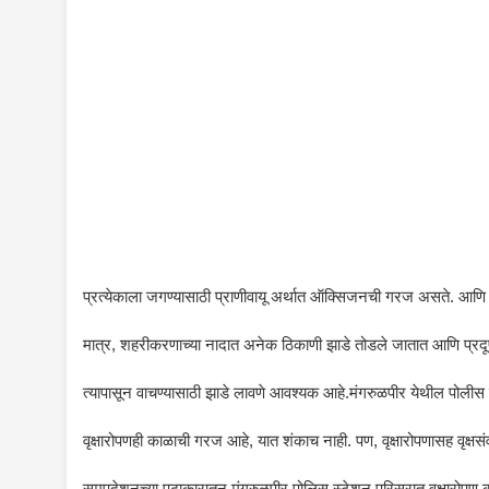
प्रत्येकाला जगण्यासाठी प्राणीवायू अर्थात ऑक्सिजनची गरज असते. आणि तो 
मात्र, शहरीकरणाच्या नादात अनेक ठिकाणी झाडे तोडले जातात आणि प्रदू
त्यापासून वाचण्यासाठी झाडे लावणे आवश्यक आहे.मंगरुळपीर येथील पोलीस स
वृक्षारोपणही काळाची गरज आहे, यात शंकाच नाही. पण, वृक्षारोपणासह वृक्षसंवर
समुपदेशनच्या पुढाकारातुन मंगरुळपीर पोलिस स्टेशन परिसरात वृक्षारोपण कर