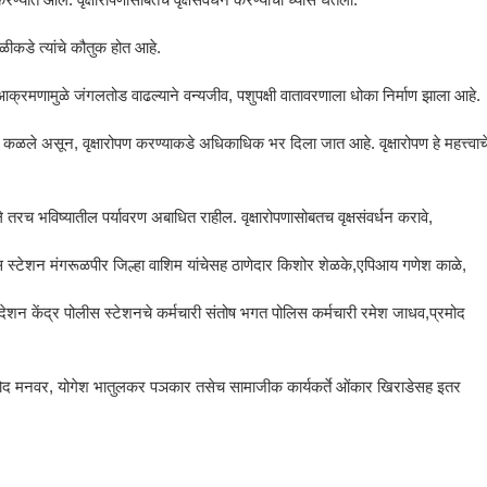
सगळीकडे त्यांचे कौतुक होत आहे.
आक्रमणामुळे जंगलतोड वाढल्याने वन्यजीव, पशुपक्षी वातावरणाला धोका निर्माण झाला आहे.
व कळले असून, वृक्षारोपण करण्याकडे अधिकाधिक भर दिला जात आहे. वृक्षारोपण हे महत्त्वाच
े तरच भविष्यातील पर्यावरण अबाधित राहील. वृक्षारोपणासोबतच वृक्षसंवर्धन करावे,
 स्टेशन मंगरूळपीर जिल्हा वाशिम यांचेसह ठाणेदार किशोर शेळके,एपिआय गणेश काळे,
ेशन केंद्र पोलीस स्टेशनचे कर्मचारी संतोष भगत पोलिस कर्मचारी रमेश जाधव,प्रमोद
नोद मनवर, योगेश भातुलकर पञकार तसेच सामाजीक कार्यकर्ते ओंकार खिराडेसह इतर