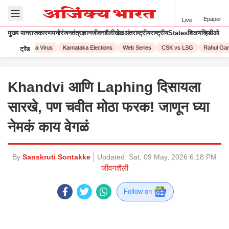
Epaper
Live
मुख्य पान
राजकारण
मनोरंजन
तंत्रज्ञान
जीवनशैली
खेळ
अंतराष्ट्रीय
राष्ट्रीय
States
शिक्षण
व्हिडीओ
23
Corona Virus
Karnataka Elections
Web Series
CSK vs LSG
Rahul Gandh
ट्रेंड
Khandvi आणि Laphing दिसायला
सारखे, पण चवीत मोठा फरक! जाणून घ्या
नेमकं काय वेगळं
By
Sanskruti Sontakke
Updated:
Sat, 09 May, 2026 6:18 PM
जीवनशैली
Follow on