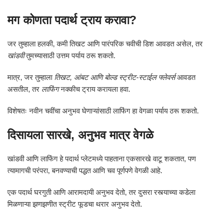
मग कोणता पदार्थ ट्राय करावा?
जर तुम्हाला हलकी, कमी तिखट आणि पारंपरिक चवीची डिश आवडत असेल, तर
खांडवी
तुमच्यासाठी उत्तम पर्याय ठरू शकतो.
मात्र, जर तुम्हाला
तिखट, आंबट आणि बोल्ड स्ट्रीट-स्टाईल फ्लेवर्स
आवडत
असतील, तर
लाफिंग
नक्कीच ट्राय करायला हवा.
विशेषतः नवीन चवींचा अनुभव घेणाऱ्यांसाठी लाफिंग हा वेगळा पर्याय ठरू शकतो.
दिसायला सारखे, अनुभव मात्र वेगळे
खांडवी आणि लाफिंग हे पदार्थ प्लेटमध्ये पाहताना एकसारखे वाटू शकतात, पण
त्यामागची परंपरा, बनवण्याची पद्धत आणि चव पूर्णपणे वेगळी आहे.
एक पदार्थ घरगुती आणि आरामदायी अनुभव देतो, तर दुसरा रस्त्याच्या कडेला
मिळणाऱ्या झणझणीत स्ट्रीट फूडचा थरार अनुभव देतो.