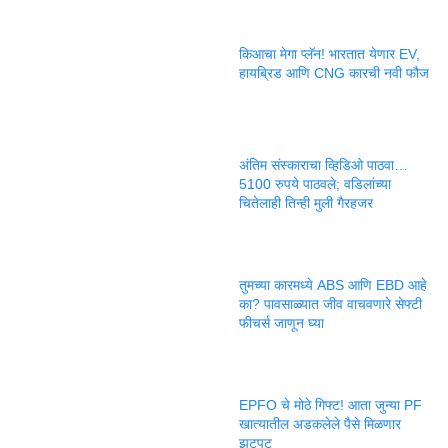
किआचा मेगा प्लॅन! भारतात येणार EV,
हायब्रिड आणि CNG कारची नवी फौज
अंतिम संस्काराचा व्हिडिओ पाठवा…
5100 रुपये पाठवले; वडिलांच्या
चितेलाही तिन्ही मुली गैरहजर
तुमच्या कारमध्ये ABS आणि EBD आहे
का? पावसाळ्यात जीव वाचवणारे सेफ्टी
फीचर्स जाणून घ्या
EPFO चे मोठे गिफ्ट! आता जुन्या PF
खात्यातील अडकलेले पैसे मिळणार
झटपट