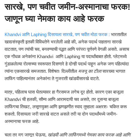
सारखे, पण चवीत जमीन-अस्मानाचा फरक!
जाणून घ्या नेमका काय आहे फरक
Khandvi आणि Laphing दिसायला सारखे, पण चवीत मोठा फरक :
भारतातील
खाद्यसंस्कृती इतकी विविधतेने भरलेली आहे की, अनेक पदार्थ पाहताना सारखे
वाटतात, पण त्यांची चव, बनवण्याची पद्धत आणि परंपरा पूर्णपणे वेगळी असते. असाच
एक गोंधळ अनेकांना Khandvi आणि Laphing या पदार्थांबाबत होतो. प्लेटमध्ये
गुंडाळलेल्या रोल्सच्या स्वरूपात दिसणारे हे दोन्ही पदार्थ पाहून अनेक जण पहिल्यांदा
त्यांना एकसारखे समजतात. विशेषतः दिल्लीतील
मजनू का टीला
सारख्या भागात
लाफिंग पाहिल्यानंतर अनेकांना ते गुजराती खांडवीसारखे वाटते.
मात्र, पहिलाच घास घेतल्यावर हा गैरसमज लगेच दूर होतो. कारण एका बाजूला
Khandvi ची हलकी, सौम्य आणि आरामदायी चव असते, तर दुसऱ्या बाजूला
लाफिंगचा तिखट, लसूणयुक्त आणि झणझणीत स्वाद तुम्हाला अक्षरशः चकित करू
शकतो. दिसायला जरी सारखे वाटत असले तरी या दोन पदार्थांमध्ये जमीन-
अस्मानाचा फरक आहे.
चला तर मग जाणून घेऊया,
खांडवी आणि लाफिंगमध्ये नेमका काय फरक आहे आणि