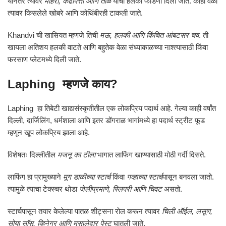
यानंतर त्यावर
मोहरी, कढीपत्ता आणि तीळ
यांची हलकी फोडणी दिली जाते. काही वेळा
त्यावर किसलेले खोबरे आणि कोथिंबीरही टाकली जाते.
Khandvi ची खासियत म्हणजे तिची
मऊ, हलकी आणि किंचित आंबटसर चव
. ती
खायला अतिशय हलकी वाटते आणि बहुतेक वेळा संध्याकाळच्या नाश्त्यासाठी किंवा
फरसाण प्लेटमध्ये दिली जाते.
Laphing म्हणजे काय?
Laphing हा तिबेटी खाद्यसंस्कृतीतील एक लोकप्रिय पदार्थ आहे. गेल्या काही वर्षांत
दिल्ली, दार्जिलिंग, धर्मशाला आणि इतर डोंगराळ भागांमध्ये हा पदार्थ स्ट्रीट फूड
म्हणून खूप लोकप्रिय झाला आहे.
विशेषतः दिल्लीतील
मजनू का टीला
भागात लाफिंग खाण्यासाठी मोठी गर्दी दिसते.
लाफिंग हा प्रामुख्याने
मूग डाळीच्या स्टार्च
किंवा
गव्हाच्या स्टार्च
पासून बनवला जातो.
त्यामुळे त्याचा टेक्स्चर थोडा
जेलीप्रमाणे, स्लिपरी आणि चिवट
असतो.
स्टार्चपासून तयार केलेल्या पातळ शीट्सना रोल करून त्यावर
चिली ऑईल, लसूण,
सोया सॉस, व्हिनेगर आणि मसालेदार पेस्ट
घातली जाते.