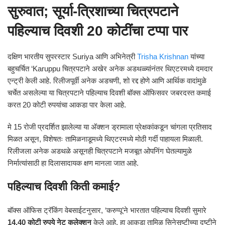
सुरुवात; सूर्या-त्रिशाच्या चित्रपटाने
पहिल्याच दिवशी 20 कोटींचा टप्पा पार
दक्षिण भारतीय सुपरस्टार
Suriya
आणि अभिनेत्री
Trisha Krishnan
यांच्या
बहुचर्चित ‘Karuppu चित्रपटाने अखेर अनेक अडथळ्यांनंतर थिएटरमध्ये दमदार
एन्ट्री केली आहे. रिलीजपूर्वी अनेक अडचणी, शो रद्द होणे आणि आर्थिक वादांमुळे
चर्चेत असलेल्या या चित्रपटाने पहिल्याच दिवशी बॉक्स ऑफिसवर जबरदस्त कमाई
करत 20 कोटी रुपयांचा आकडा पार केला आहे.
मे 15 रोजी प्रदर्शित झालेल्या या अ‍ॅक्शन ड्रामाला प्रेक्षकांकडून चांगला प्रतिसाद
मिळत असून, विशेषतः तामिळनाडूमध्ये थिएटरमध्ये मोठी गर्दी पाहायला मिळाली.
रिलीजला अनेक अडथळे असूनही चित्रपटाने मजबूत ओपनिंग घेतल्यामुळे
निर्मात्यांसाठी हा दिलासादायक क्षण मानला जात आहे.
पहिल्याच दिवशी किती कमाई?
बॉक्स ऑफिस ट्रॅकिंग वेबसाईटनुसार, ‘करुप्पू’ने भारतात पहिल्याच दिवशी सुमारे
14.40 कोटी रुपये नेट कलेक्शन
केले आहे. हा आकडा तामिळ सिनेसृष्टीच्या दृष्टीने