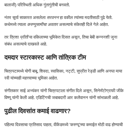
बालाजी) परिस्थिती अधिक गुंतागुंतीची बनवतो.
नंतर सूर्या साकारत असलेला
सरवनन
हा वकील त्यांच्या मदतीसाठी पुढे येतो.
कथेमध्ये त्याला
करुप्पुसामीचा अवतार
असल्याचे संकेतही दिले गेले आहेत.
तर त्रिशा
प्रीती
या वकिलाच्या भूमिकेत दिसत असून, तिचा बेबी कन्ननशी जुना
संबंध असल्याचे दाखवले आहे.
दमदार स्टारकास्ट आणि तांत्रिक टीम
चित्रपटामध्ये योगी बाबू, शिवदा, स्वासिका, नट्टी, सुप्रीत रेड्डी आणि अनघा माया
रवी यांच्याही महत्त्वाच्या भूमिका आहेत.
संगीतकार साई अभ्यंकर यांनी चित्रपटाला संगीत दिले असून, सिनेमॅटोग्राफी जीके
विष्णू यांनी केली आहे. एडिटिंगची जबाबदारी आर कलैवानन यांनी सांभाळली आहे.
पुढील दिवसांत कमाई वाढणार?
पहिल्या दिवसाचा प्रतिसाद पाहता, वीकेंडमध्ये ‘करुप्पू’च्या कमाईत मोठी वाढ होण्याची