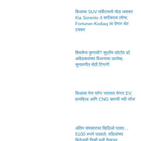
किआचा SUV मार्केटमध्ये मोठा धमाका!
Kia Sorento 4 सप्टेंबरला लॉन्च;
Fortuner-Kodiaq ला देणार थेट
टक्कर
शिवसेना कुणाची? सुप्रीम कोर्टात डॉ.
आंबेडकरांच्या विधानाचा उल्लेख;
सुनावणीत मोठी टिप्पणी
किआचा मेगा प्लॅन! भारतात येणार EV,
हायब्रिड आणि CNG कारची नवी फौज
अंतिम संस्काराचा व्हिडिओ पाठवा…
5100 रुपये पाठवले; वडिलांच्या
चितेलाही तिन्ही मुली गैरहजर