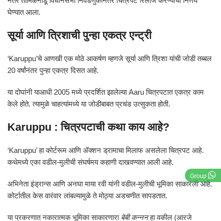
नंतर तामिळनाडू विधानसभा निवडणुकीनंतर चित्रपट रिलीज करण्याचा निर्णय
घेण्यात आला.
सूर्या आणि त्रिशाची पुन्हा एकत्र एन्ट्री
‘Karuppu’चे आणखी एक मोठे आकर्षण म्हणजे सूर्या आणि त्रिशा यांची जोडी तब्बल
20 वर्षांनंतर पुन्हा एकत्र दिसत आहे.
या दोघांनी याआधी 2005 मध्ये प्रदर्शित झालेल्या
Aaru
चित्रपटात एकत्र काम
केले होते. त्यामुळे चाहत्यांमध्ये या जोडीबाबत प्रचंड उत्सुकता होती.
Karuppu : चित्रपटाची कथा काय आहे?
‘Karuppu’ हा कोर्टरूम आणि अ‍ॅक्शन ड्रामाचा मिलाफ असलेला चित्रपट आहे.
कथेमध्ये एका वडील-मुलीची संघर्षमय कहाणी दाखवण्यात आली आहे.
Group
अभिनेता इंड्रान्स आणि अनघा माया रवी यांनी वडील-मुलीची भूमिका साकारली आहे.
कोर्टातील केस वारंवार लांबल्यामुळे ते मोठ्या अडचणीत सापडतात.
या प्रकरणात नकारात्मक भूमिका साकारणारा
बेबी कन्नन
हा वकील (आरजे