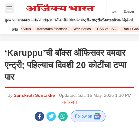
Epaper
Live
मुख्य पान
राजकारण
मनोरंजन
तंत्रज्ञान
जीवनशैली
खेळ
अंतराष्ट्रीय
राष्ट्रीय
States
शिक्षण
व्हिडीओ
3
Corona Virus
Karnataka Elections
Web Series
CSK vs LSG
Rahul Gandh
ट्रेंड
‘Karuppu’ची बॉक्स ऑफिसवर दमदार
एन्ट्री; पहिल्याच दिवशी 20 कोटींचा टप्पा
पार
By
Sanskruti Sontakke
Updated:
Sat, 16 May, 2026 1:30 PM
मनोरंजन
Follow on