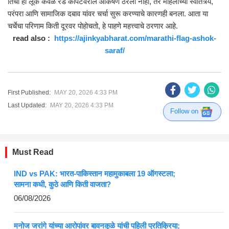
तिचा हा लूक केवळ रेड कार्पेटवरील आकर्षण ठरला नाही, तर महिलांच्या स्वातंत्र्य,
परंपरा आणि सामाजिक दबाव यांवर चर्चा सुरू करण्याचे कारणही बनला. आता या
चर्चेचा परिणाम किती दूरवर पोहोचतो, हे पाहणे महत्त्वाचे ठरणार आहे.
read also :
https://ajinkyabharat.com/marathi-flag-ashok-
saraf/
First Published:
MAY 20, 2026 4:33 PM
Last Updated:
MAY 20, 2026 4:33 PM
Follow on
Must Read
IND vs PAK: भारत-पाकिस्तान महामुकाबला 19 ऑगस्टला;
सामना कधी, कुठे आणि किती वाजता?
06/08/2026
मनोज जरांगे यांच्या आरोपांवर बावनकुळे यांची पहिली प्रतिक्रिया;