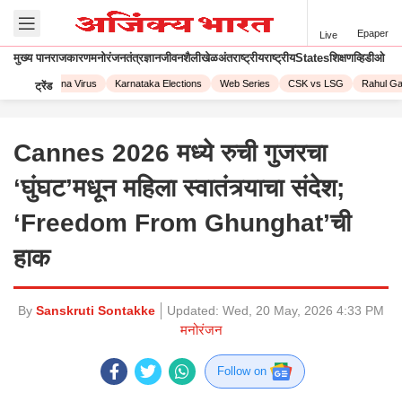
Epaper
Live
मुख्य पान
राजकारण
मनोरंजन
तंत्रज्ञान
जीवनशैली
खेळ
अंतराष्ट्रीय
राष्ट्रीय
States
शिक्षण
व्हिडीओ
023
Corona Virus
Karnataka Elections
Web Series
CSK vs LSG
Rahul Gand
ट्रेंड
Cannes 2026 मध्ये रुची गुजरचा
‘घुंघट’मधून महिला स्वातंत्र्याचा संदेश;
‘Freedom From Ghunghat’ची
हाक
By
Sanskruti Sontakke
Updated:
Wed, 20 May, 2026 4:33 PM
मनोरंजन
Follow on