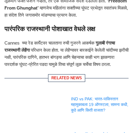
लूकमागे फक्त फॅशन नव्हती, तर एक सामाजिक संदेश दडलेला होता.
‘Freedom
From Ghunghat’
म्हणजेच महिलांना सक्तीच्या घुंघट प्रथेतून स्वातंत्र्य मिळावे,
हा संदेश तिने जगासमोर मांडण्याचा प्रयत्न केला.
पारंपरिक राजस्थानी पोशाखात वेधले लक्ष
Cannes च्या रेड कार्पेटवर चालताना रुची गुजरने आकर्षक
गुलाबी रंगाचा
राजस्थानी लेहेंगा
परिधान केला होता. या लेहेंग्यावर बारकाईने केलेली चांदीच्या झरीची
नक्षी, पारंपरिक दागिने, हातभर बांगड्या आणि चेहऱ्याचा काही भाग झाकणारा
पारदर्शक घुंघट-प्रेरित पडदा यामुळे तिचा संपूर्ण लूक चर्चेचा विषय ठरला.
RELATED NEWS
IND vs PAK: भारत-पाकिस्तान
महामुकाबला 19 ऑगस्टला; सामना कधी,
कुठे आणि किती वाजता?