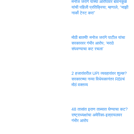
मनोज जरांगे यांच्या आरोपांवर बावनकुळे
यांची पहिली प्रतिक्रिया; म्हणाले, “माझी
नार्को टेस्ट करा”
मोठी बातमी! मनोज जरांगे पाटील यांचा
सरकारवर गंभीर आरोप; ‘मराठे
संपवण्याचा कट रचला’
2 हजारांवरील UPI व्यवहारांवर शुल्क?
सरकारच्या नव्या विधेयकानंतर RBIचं
मोठं वक्तव्य
48 तासांत इराण ताब्यात घेण्याचा कट?
राष्ट्राध्यक्षांचा अमेरिका-इस्रायलवर
गंभीर आरोप