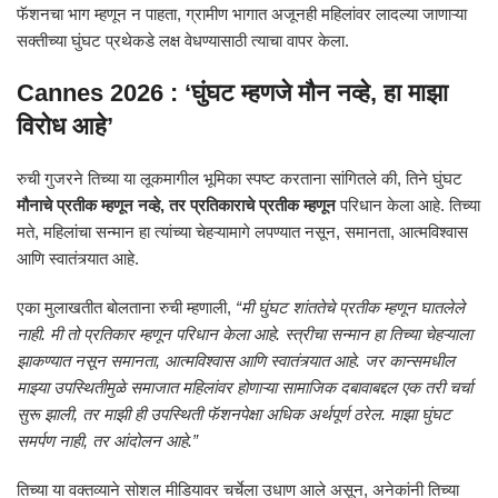
फॅशनचा भाग म्हणून न पाहता, ग्रामीण भागात अजूनही महिलांवर लादल्या जाणाऱ्या
सक्तीच्या घुंघट प्रथेकडे लक्ष वेधण्यासाठी त्याचा वापर केला.
Cannes 2026 : ‘घुंघट म्हणजे मौन नव्हे, हा माझा
विरोध आहे’
रुची गुजरने तिच्या या लूकमागील भूमिका स्पष्ट करताना सांगितले की, तिने घुंघट
मौनाचे प्रतीक म्हणून नव्हे, तर प्रतिकाराचे प्रतीक म्हणून
परिधान केला आहे. तिच्या
मते, महिलांचा सन्मान हा त्यांच्या चेहऱ्यामागे लपण्यात नसून, समानता, आत्मविश्वास
आणि स्वातंत्र्यात आहे.
एका मुलाखतीत बोलताना रुची म्हणाली,
“मी घुंघट शांततेचे प्रतीक म्हणून घातलेले
नाही. मी तो प्रतिकार म्हणून परिधान केला आहे. स्त्रीचा सन्मान हा तिच्या चेहऱ्याला
झाकण्यात नसून समानता, आत्मविश्वास आणि स्वातंत्र्यात आहे. जर कान्समधील
माझ्या उपस्थितीमुळे समाजात महिलांवर होणाऱ्या सामाजिक दबावाबद्दल एक तरी चर्चा
सुरू झाली, तर माझी ही उपस्थिती फॅशनपेक्षा अधिक अर्थपूर्ण ठरेल. माझा घुंघट
समर्पण नाही, तर आंदोलन आहे.”
तिच्या या वक्तव्याने सोशल मीडियावर चर्चेला उधाण आले असून, अनेकांनी तिच्या