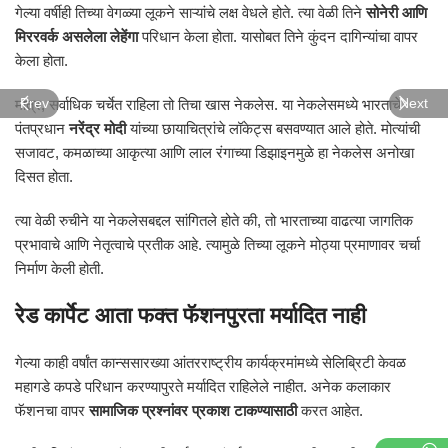
गेल्या वर्षीही तिच्या वेगळ्या लूकने साऱ्यांचे लक्ष वेधले होते. त्या वेळी तिने
सोनेरी आणि
मिररवर्क असलेला लेहेंगा
परिधान केला होता. यासोबत तिने कुंदन दागिन्यांचा वापर
केला होता.
मात्र, सर्वाधिक चर्चेत राहिला तो तिचा खास नेकलेस. या नेकलेसमध्ये भारताचे
Prev
Next
पंतप्रधान
नरेंद्र मोदी
यांच्या छायाचित्रांचे लॉकेट्स बसवण्यात आले होते. मोत्यांची
सजावट, कमळाच्या आकृत्या आणि लाल रंगाच्या डिझाइनमुळे हा नेकलेस अनोखा
दिसत होता.
त्या वेळी रुचीने या नेकलेसबद्दल सांगितले होते की, तो भारताच्या वाढत्या जागतिक
प्रभावाचे आणि नेतृत्वाचे प्रतीक आहे. त्यामुळे तिच्या लूकने मोठ्या प्रमाणावर चर्चा
निर्माण केली होती.
रेड कार्पेट आता फक्त फॅशनपुरता मर्यादित नाही
गेल्या काही वर्षांत कान्ससारख्या आंतरराष्ट्रीय कार्यक्रमांमध्ये सेलिब्रिटी केवळ
महागडे कपडे परिधान करण्यापुरते मर्यादित राहिलेले नाहीत. अनेक कलाकार
फॅशनचा वापर
सामाजिक प्रश्नांवर प्रकाश टाकण्यासाठी
करत आहेत.