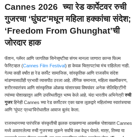
Cannes 2026 च्या रेड कार्पेटवर रुची
गुजरचा ‘घुंघट’मधून महिला हक्कांचा संदेश;
‘Freedom From Ghunghat’ची
जोरदार हाक
फॅशन, ग्लॅमर आणि जागतिक सिनेसृष्टीचा संगम मानला जाणारा कान्स फिल्म
फेस्टिव्हल (
Cannes Film Festival
) हा केवळ चित्रपटांचा मंच राहिलेला नाही.
गेल्या काही वर्षांत हा रेड कार्पेट सामाजिक, सांस्कृतिक आणि राजकीय संदेश
मांडण्यासाठीही प्रभावी व्यासपीठ ठरला आहे. लैंगिक समानता, महिला सक्षमीकरण,
शरीरस्वातंत्र्य आणि सांस्कृतिक ओळख यांसारख्या विषयांवर अनेक सेलिब्रिटींनी
त्यांच्या पोशाखातून आणि उपस्थितीतून भाष्य केले आहे. यंदा भारतीय अभिनेत्री
रुची
गुजर
हिनेही Cannes च्या रेड कार्पेटवर एका खास लूकद्वारे महिलांच्या स्वातंत्र्याचा
आणि ‘घुंघट प्रथा’विरोधातील आवाज बुलंद केला.
राजस्थानच्या पारंपरिक संस्कृतीची झलक दाखवणाऱ्या आकर्षक पोशाखात Cannes
मध्ये अवतरलेल्या रुची गुजरच्या लूकने सर्वांचे लक्ष वेधून घेतले. मात्र, तिच्या या