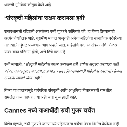
धाडसी भूमिकेचे कौतुक केले आहे.
‘संस्कृती महिलांना सक्षम करायला हवी’
राजस्थानची रहिवासी असलेल्या रुची गुजरने सांगितले की, हा विषय तिच्यासाठी
अत्यंत वैयक्तिक आहे. ग्रामीण भागात अजूनही अनेक महिलांना सामाजिक परंपरेच्या
नावाखाली घुंघट पाळण्यास भाग पाडले जाते. महिलांचे मत, स्वातंत्र्य आणि ओळख
यावर याचा परिणाम होतो, असे तिचे मत आहे.
रुची म्हणाली,
“संस्कृती महिलांना सक्षम करायला हवी, त्यांना अदृश्य करायला नाही.
परंपरा काळानुसार बदलायला हव्यात. आदर मिळवण्यासाठी महिलांना स्वतःची ओळख
लपवावी लागणे योग्य नाही.”
तिच्या या वक्तव्यामुळे पारंपरिक संस्कृती आणि आधुनिक विचारसरणी यामधील
समतोल कसा साधावा, यावरही चर्चा सुरू झाली आहे.
Cannes मध्ये याआधीही रुची गुजर चर्चेत
विशेष म्हणजे, रुची गुजरने कान्समध्ये पहिल्यांदाच चर्चेचा विषय निर्माण केलेला नाही.