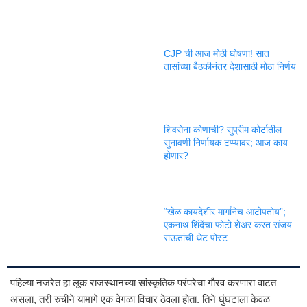
CJP ची आज मोठी घोषणा! सात
तासांच्या बैठकीनंतर देशासाठी मोठा निर्णय
शिवसेना कोणाची? सुप्रीम कोर्टातील
सुनावणी निर्णायक टप्प्यावर; आज काय
होणार?
“खेळ कायदेशीर मार्गानेच आटोपतोय”;
एकनाथ शिंदेंचा फोटो शेअर करत संजय
राऊतांची थेट पोस्ट
पहिल्या नजरेत हा लूक राजस्थानच्या सांस्कृतिक परंपरेचा गौरव करणारा वाटत
असला, तरी रुचीने यामागे एक वेगळा विचार ठेवला होता. तिने घुंघटाला केवळ