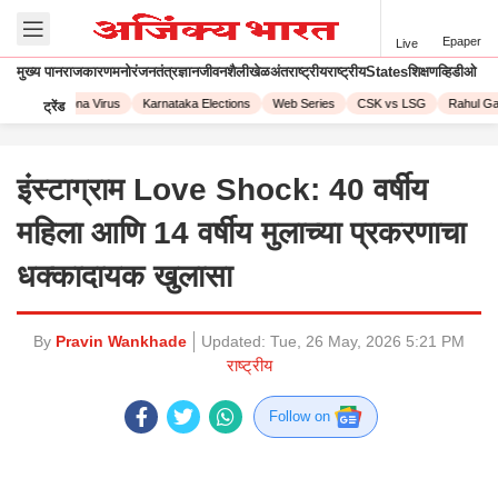
Epaper
Live
मुख्य पान
राजकारण
मनोरंजन
तंत्रज्ञान
जीवनशैली
खेळ
अंतराष्ट्रीय
राष्ट्रीय
States
शिक्षण
व्हिडीओ
023
Corona Virus
Karnataka Elections
Web Series
CSK vs LSG
Rahul Gan
ट्रेंड
इंस्टाग्राम Love Shock: 40 वर्षीय
महिला आणि 14 वर्षीय मुलाच्या प्रकरणाचा
धक्कादायक खुलासा
By
Pravin Wankhade
Updated:
Tue, 26 May, 2026 5:21 PM
राष्ट्रीय
Follow on