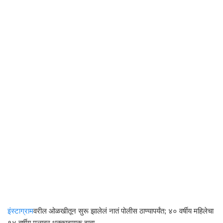
इंस्टाग्राम
वरील ओळखीतून सुरू झालेलं नातं पोलीस ठाण्यापर्यंत; ४० वर्षीय महिलेचा
१४ वर्षीय मुलावर धक्कादायक दावा