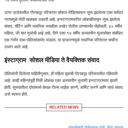
उत्तर प्रदेशातील गोरखपूर परिसरात सोशल मीडियावरून सुरू झालेल्या एका कथित
नात्यामुळे मोठी खळबळ उडाली आहे. इन्स्टाग्रामवरील ओळखीपासून सुरू झालेला
संवाद, चॅटिंग आणि भावनिक जवळीक अखेर पोलीस ठाण्यापर्यंत पोहोचली. ४० वर्षीय
महिला, जी चार मुलांची आई आहे, तिने एका १४ वर्षीय अल्पवयीन मुलासोबत संबंधित
एक गंभीर दावा पोलिसांसमोर मांडला. या प्रकरणामुळे स्थानिक परिसरात चर्चांना
उधाण आले आहे.
इंस्टाग्राम सोशल मीडिया ते वैयक्तिक संवाद
पोलिसांनी दिलेल्या माहितीनुसार, ही महिला मूळची गोरखपूर परिसरातील रहिवासी
आहे. काही महिन्यांपूर्वी तिची ओळख एका अल्पवयीन मुलाशी इन्स्टाग्रामवर झाली
होती. सुरुवातीला दोघांमध्ये केवळ रील्स लाईक करणे, कॉमेंट करणे आणि साधे संवाद
असे स्वरूप होते.
RELATED NEWS
नोकरीसाठी पोर्तुगालला गेली, तिथे जाताच