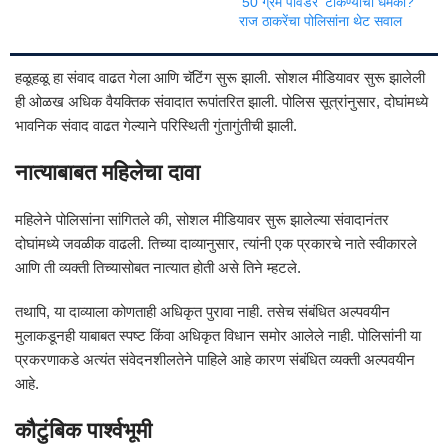
‘50 ग्रॅम पावडर’ टाकण्याची धमकी?
राज ठाकरेंचा पोलिसांना थेट सवाल
हळूहळू हा संवाद वाढत गेला आणि चॅटिंग सुरू झाली. सोशल मीडियावर सुरू झालेली
ही ओळख अधिक वैयक्तिक संवादात रूपांतरित झाली. पोलिस सूत्रांनुसार, दोघांमध्ये
भावनिक संवाद वाढत गेल्याने परिस्थिती गुंतागुंतीची झाली.
नात्याबाबत महिलेचा दावा
महिलेने पोलिसांना सांगितले की, सोशल मीडियावर सुरू झालेल्या संवादानंतर
दोघांमध्ये जवळीक वाढली. तिच्या दाव्यानुसार, त्यांनी एक प्रकारचे नाते स्वीकारले
आणि ती व्यक्ती तिच्यासोबत नात्यात होती असे तिने म्हटले.
तथापि, या दाव्याला कोणताही अधिकृत पुरावा नाही. तसेच संबंधित अल्पवयीन
मुलाकडूनही याबाबत स्पष्ट किंवा अधिकृत विधान समोर आलेले नाही. पोलिसांनी या
प्रकरणाकडे अत्यंत संवेदनशीलतेने पाहिले आहे कारण संबंधित व्यक्ती अल्पवयीन
आहे.
कौटुंबिक पार्श्वभूमी