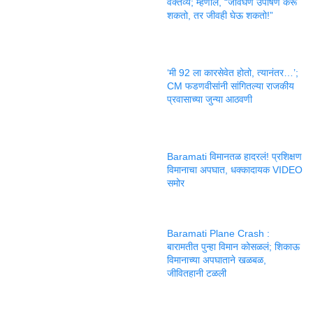
वक्तव्य; म्हणाले, “जीवघेणं उपोषण करू
शकतो, तर जीवही घेऊ शकतो!”
‘मी 92 ला कारसेवेत होतो, त्यानंतर…’;
CM फडणवीसांनी सांगितल्या राजकीय
प्रवासाच्या जुन्या आठवणी
Baramati विमानतळ हादरलं! प्रशिक्षण
विमानाचा अपघात, धक्कादायक VIDEO
समोर
Baramati Plane Crash :
बारामतीत पुन्हा विमान कोसळलं; शिकाऊ
विमानाच्या अपघाताने खळबळ,
जीवितहानी टळली