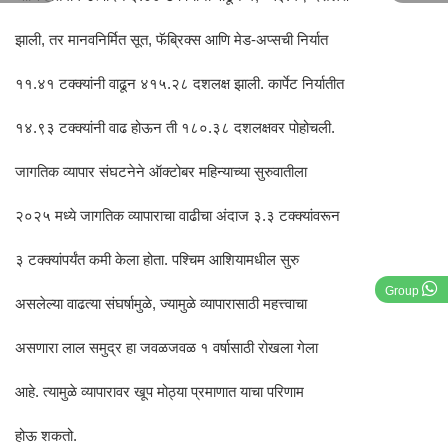
झाली, तर मानवनिर्मित सूत, फॅब्रिक्स आणि मेड-अप्सची निर्यात
११.४१ टक्क्यांनी वाढून ४१५.२८ दशलक्ष झाली. कार्पेट निर्यातीत
१४.९३ टक्क्यांनी वाढ होऊन ती १८०.३८ दशलक्षवर पोहोचली.
जागतिक व्यापार संघटनेने ऑक्टोबर महिन्याच्या सुरुवातीला
२०२५ मध्ये जागतिक व्यापाराचा वाढीचा अंदाज ३.३ टक्क्यांवरून
३ टक्क्यांपर्यंत कमी केला होता. पश्चिम आशियामधील सुरु
Group
असलेल्या वाढत्या संघर्षामुळे, ज्यामुळे व्यापारासाठी महत्त्वाचा
असणारा लाल समुद्र हा जवळजवळ १ वर्षासाठी रोखला गेला
आहे. त्यामुळे व्यापारावर खूप मोठ्या प्रमाणात याचा परिणाम
होऊ शकतो.