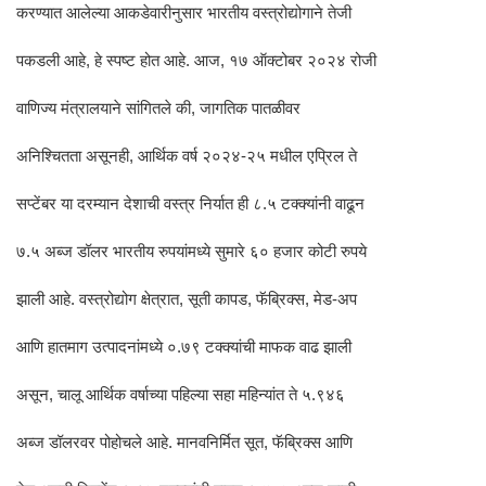
करण्यात आलेल्या आकडेवारीनुसार भारतीय वस्त्रोद्योगाने तेजी
पकडली आहे, हे स्पष्ट होत आहे. आज, १७ ऑक्टोबर २०२४ रोजी
वाणिज्य मंत्रालयाने सांगितले की, जागतिक पातळीवर
अनिश्चितता असूनही, आर्थिक वर्ष २०२४-२५ मधील एप्रिल ते
सप्टेंबर या दरम्यान देशाची वस्त्र निर्यात ही ८.५ टक्क्यांनी वाढून
७.५ अब्ज डॉलर भारतीय रुपयांमध्ये सुमारे ६० हजार कोटी रुपये
झाली आहे. वस्त्रोद्योग क्षेत्रात, सूती कापड, फॅब्रिक्स, मेड-अप
आणि हातमाग उत्पादनांमध्ये ०.७९ टक्क्यांची माफक वाढ झाली
असून, चालू आर्थिक वर्षाच्या पहिल्या सहा महिन्यांत ते ५.९४६
अब्ज डॉलरवर पोहोचले आहे. मानवनिर्मित सूत, फॅब्रिक्स आणि