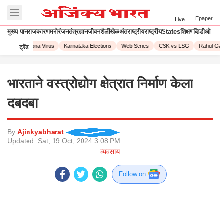
Epaper
Live
मुख्य पान
राजकारण
मनोरंजन
तंत्रज्ञान
जीवनशैली
खेळ
अंतराष्ट्रीय
राष्ट्रीय
States
शिक्षण
व्हिडीओ
2023
Corona Virus
Karnataka Elections
Web Series
CSK vs LSG
Rahul Gan
ट्रेंड
भारताने वस्त्रोद्योग क्षेत्रात निर्माण केला
दबदबा
By
Ajinkyabharat
Updated:
Sat, 19 Oct, 2024 3:08 PM
व्यवसाय
Follow on