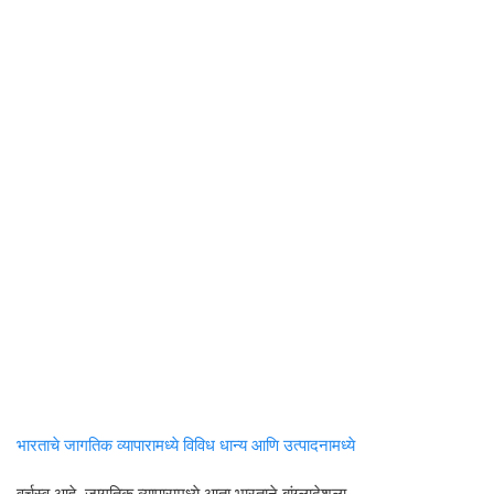
भारताचे जागतिक व्यापारामध्ये विविध धान्य आणि उत्पादनामध्ये
वर्चस्व आहे. जागतिक व्यापारामध्ये आता भारताने बांग्लादेशला