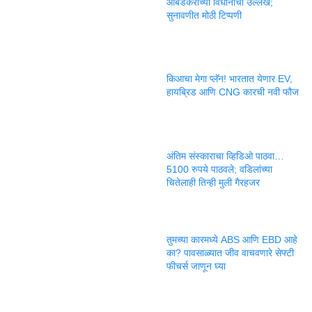
आंबेडकरांच्या विधानाचा उल्लेख;
सुनावणीत मोठी टिप्पणी
किआचा मेगा प्लॅन! भारतात येणार EV,
हायब्रिड आणि CNG कारची नवी फौज
अंतिम संस्काराचा व्हिडिओ पाठवा…
5100 रुपये पाठवले; वडिलांच्या
चितेलाही तिन्ही मुली गैरहजर
तुमच्या कारमध्ये ABS आणि EBD आहे
का? पावसाळ्यात जीव वाचवणारे सेफ्टी
फीचर्स जाणून घ्या