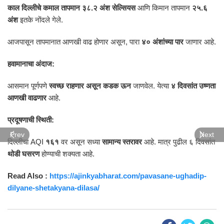
काल दिल्लीचे कमाल तापमान ३८.२ अंश सेल्सियस
आणि किमान तापमान
२५.६
अंश
इतके नोंदले गेले.
आजपासून तापमानात आणखी वाढ होणार असून, पारा
४० अंशांच्या पार
जाणार आहे.
हवामानाचा अंदाज:
आसमान पूर्णपणे
स्वच्छ राहणार असून कडक ऊन
जाणवेल. येत्या
४ दिवसांत उष्णता
आणखी वाढणार
आहे.
प्रदूषणाची स्थिती:
Prev
Next
दिल्लीचा AQI
१६१
वर असून सध्या
सामान्य स्तरावर
आहे. मात्र पुढील ६ दिवसांत
थोडी घसरण
होण्याची शक्यता आहे.
Read Also :
https://ajinkyabharat.com/pavasane-ughadip-
dilyane-shetakyana-dilasa/