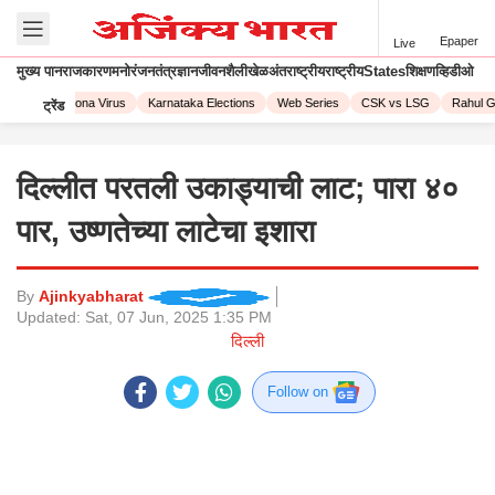
Epaper
Live
मुख्य पान
राजकारण
मनोरंजन
तंत्रज्ञान
जीवनशैली
खेळ
अंतराष्ट्रीय
राष्ट्रीय
States
शिक्षण
व्हिडीओ
 2023
Corona Virus
Karnataka Elections
Web Series
CSK vs LSG
Rahul Ga
ट्रेंड
दिल्लीत परतली उकाड्याची लाट; पारा ४०
पार, उष्णतेच्या लाटेचा इशारा
By
Ajinkyabharat
Updated:
Sat, 07 Jun, 2025 1:35 PM
दिल्ली
Follow on