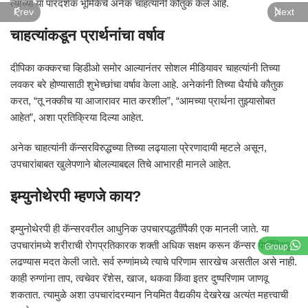
त्यांच्या या पारदर्शक भूमिकेचे अनेक चाहत्यांनी कौतुक केले आहे.
Prev
Next
चाहत्यांकडून प्रार्थनांचा वर्षाव
दीपिका कक्करचा व्हिडीओ समोर आल्यानंतर सोशल मीडियावर चाहत्यांनी तिच्या
लवकर बरे होण्यासाठी शुभेच्छांचा वर्षाव केला आहे. अनेकांनी तिच्या धैर्याचे कौतुक
करत, “तू नक्कीच या आजारावर मात करशील”, “आमच्या प्रार्थना तुझ्यासोबत
आहेत”, अशा प्रतिक्रिया दिल्या आहेत.
अनेक चाहत्यांनी कॅन्सरविरुद्धच्या तिच्या लढ्याला प्रेरणादायी म्हटले असून,
उपचारांबाबत खुलेपणाने बोलल्याबद्दल तिचे आभारही मानले आहेत.
इम्युनोथेरपी म्हणजे काय?
इम्युनोथेरपी ही कॅन्सरवरील आधुनिक उपचारपद्धतींपैकी एक मानली जाते. या
उपचारांमध्ये शरीराची रोगप्रतिकारक शक्ती अधिक सक्षम करून कॅन्सर पेशींविरुद्ध
Group
लढण्यास मदत केली जाते. सर्व रुग्णांमध्ये त्याचे परिणाम सारखेच असतील असे नाही.
काही रुग्णांना ताप, त्वचेवर रॅशेस, खाज, थकवा किंवा इतर दुष्परिणाम जाणवू
शकतात. त्यामुळे अशा उपचारांदरम्यान नियमित वैद्यकीय देखरेख अत्यंत महत्त्वाची