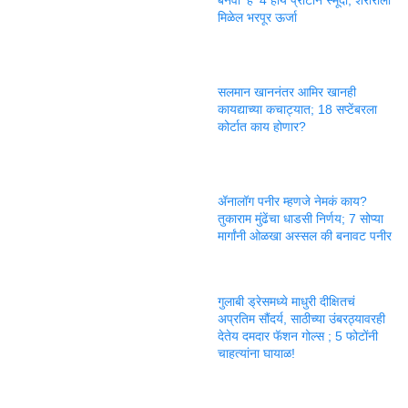
मिळेल भरपूर ऊर्जा
सलमान खाननंतर आमिर खानही
कायद्याच्या कचाट्यात; 18 सप्टेंबरला
कोर्टात काय होणार?
ॲनालॉग पनीर म्हणजे नेमकं काय?
तुकाराम मुंढेंचा धाडसी निर्णय; 7 सोप्या
मार्गांनी ओळखा अस्सल की बनावट पनीर
गुलाबी ड्रेसमध्ये माधुरी दीक्षितचं
अप्रतिम सौंदर्य, साठीच्या उंबरठ्यावरही
देतेय दमदार फॅशन गोल्स ; 5 फोटोंनी
चाहत्यांना घायाळ!