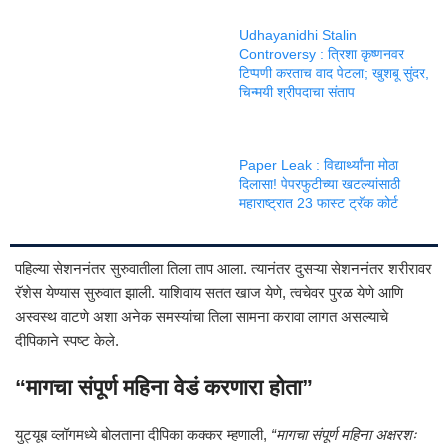
Udhayanidhi Stalin
Controversy : त्रिशा कृष्णनवर
टिप्पणी करताच वाद पेटला; खुशबू सुंदर,
चिन्मयी श्रीपदाचा संताप
Paper Leak : विद्यार्थ्यांना मोठा
दिलासा! पेपरफुटीच्या खटल्यांसाठी
महाराष्ट्रात 23 फास्ट ट्रॅक कोर्ट
पहिल्या सेशननंतर सुरुवातीला तिला ताप आला. त्यानंतर दुसऱ्या सेशननंतर शरीरावर
रॅशेस येण्यास सुरुवात झाली. याशिवाय सतत खाज येणे, त्वचेवर पुरळ येणे आणि
अस्वस्थ वाटणे अशा अनेक समस्यांचा तिला सामना करावा लागत असल्याचे
दीपिकाने स्पष्ट केले.
“मागचा संपूर्ण महिना वेडं करणारा होता”
युट्यूब व्लॉगमध्ये बोलताना दीपिका कक्कर म्हणाली,
“मागचा संपूर्ण महिना अक्षरशः