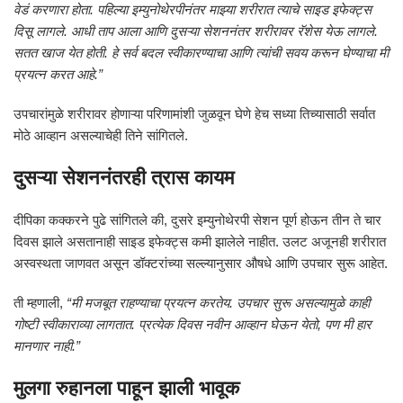
वेडं करणारा होता. पहिल्या इम्युनोथेरपीनंतर माझ्या शरीरात त्याचे साइड इफेक्ट्स
दिसू लागले. आधी ताप आला आणि दुसऱ्या सेशननंतर शरीरावर रॅशेस येऊ लागले.
सतत खाज येत होती. हे सर्व बदल स्वीकारण्याचा आणि त्यांची सवय करून घेण्याचा मी
प्रयत्न करत आहे.”
उपचारांमुळे शरीरावर होणाऱ्या परिणामांशी जुळवून घेणे हेच सध्या तिच्यासाठी सर्वात
मोठे आव्हान असल्याचेही तिने सांगितले.
दुसऱ्या सेशननंतरही त्रास कायम
दीपिका कक्करने पुढे सांगितले की, दुसरे इम्युनोथेरपी सेशन पूर्ण होऊन तीन ते चार
दिवस झाले असतानाही साइड इफेक्ट्स कमी झालेले नाहीत. उलट अजूनही शरीरात
अस्वस्थता जाणवत असून डॉक्टरांच्या सल्ल्यानुसार औषधे आणि उपचार सुरू आहेत.
ती म्हणाली,
“मी मजबूत राहण्याचा प्रयत्न करतेय. उपचार सुरू असल्यामुळे काही
गोष्टी स्वीकाराव्या लागतात. प्रत्येक दिवस नवीन आव्हान घेऊन येतो, पण मी हार
मानणार नाही.”
मुलगा रुहानला पाहून झाली भावूक