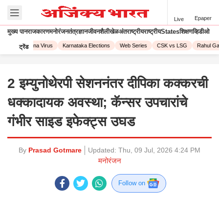
Epaper
Live
मुख्य पान
राजकारण
मनोरंजन
तंत्रज्ञान
जीवनशैली
खेळ
अंतराष्ट्रीय
राष्ट्रीय
States
शिक्षण
व्हिडीओ
023
Corona Virus
Karnataka Elections
Web Series
CSK vs LSG
Rahul Gand
ट्रेंड
2 इम्युनोथेरपी सेशननंतर दीपिका कक्करची
धक्कादायक अवस्था; कॅन्सर उपचारांचे
गंभीर साइड इफेक्ट्स उघड
By
Prasad Gotmare
Updated:
Thu, 09 Jul, 2026 4:24 PM
मनोरंजन
Follow on