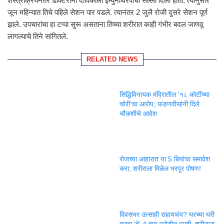
शस्त्रक्रियेनंतर डॉक्टरांनी दीपिकाला इम्युनोथेरपीचा सल्ला दिला होता. त्यानुसार
जून महिन्यात तिचे पहिले सेशन पार पडले. त्यानंतर 2 जुलै रोजी दुसरे सेशन पूर्ण
झाले. उपचारांचा हा टप्पा सुरू असताना तिच्या शरीरात काही गंभीर बदल जाणवू
लागल्याचे तिने सांगितले.
RELATED NEWS
सिद्धिविनायक मंदिरातील ‘१८ कोटींच्या
चोरी’चा आरोप; फडणवीसांनी दिले
चौकशीचे आदेश
रोजच्या आहारात या 5 बियांचा समावेश
करा; शरीराला मिळेल भरपूर पोषण!
दिवसभर उत्साही राहायचंय? घरच्या घरी
बनवा ‘हे’ 4 हाय प्रोटीन स्मूदी, शरीराला