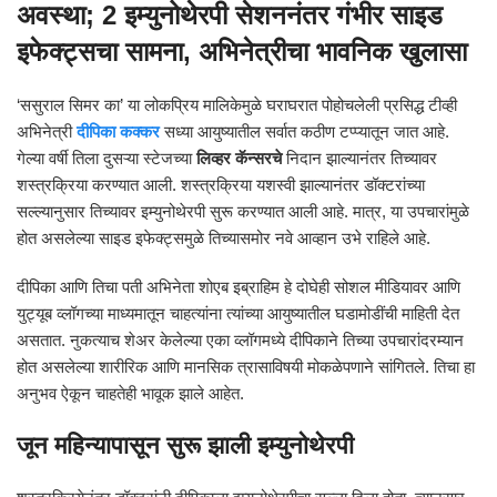
अवस्था;
2 इम्युनोथेरपी सेशननंतर गंभीर साइड
इफेक्ट्सचा सामना
, अभिनेत्रीचा भावनिक खुलासा
‘ससुराल सिमर का’ या लोकप्रिय मालिकेमुळे घराघरात पोहोचलेली प्रसिद्ध टीव्ही
अभिनेत्री
दीपिका कक्कर
सध्या आयुष्यातील सर्वात कठीण टप्प्यातून जात आहे.
गेल्या वर्षी तिला दुसऱ्या स्टेजच्या
लिव्हर कॅन्सरचे
निदान झाल्यानंतर तिच्यावर
शस्त्रक्रिया करण्यात आली. शस्त्रक्रिया यशस्वी झाल्यानंतर डॉक्टरांच्या
सल्ल्यानुसार तिच्यावर इम्युनोथेरपी सुरू करण्यात आली आहे. मात्र, या उपचारांमुळे
होत असलेल्या साइड इफेक्ट्समुळे तिच्यासमोर नवे आव्हान उभे राहिले आहे.
दीपिका आणि तिचा पती अभिनेता शोएब इब्राहिम हे दोघेही सोशल मीडियावर आणि
युट्यूब व्लॉगच्या माध्यमातून चाहत्यांना त्यांच्या आयुष्यातील घडामोडींची माहिती देत
असतात. नुकत्याच शेअर केलेल्या एका व्लॉगमध्ये दीपिकाने तिच्या उपचारांदरम्यान
होत असलेल्या शारीरिक आणि मानसिक त्रासाविषयी मोकळेपणाने सांगितले. तिचा हा
अनुभव ऐकून चाहतेही भावूक झाले आहेत.
जून महिन्यापासून सुरू झाली इम्युनोथेरपी