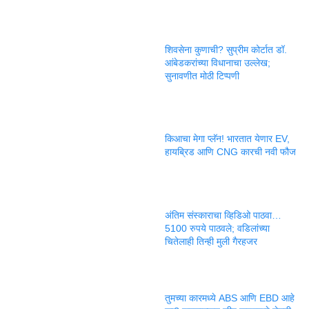
शिवसेना कुणाची? सुप्रीम कोर्टात डॉ.
आंबेडकरांच्या विधानाचा उल्लेख;
सुनावणीत मोठी टिप्पणी
किआचा मेगा प्लॅन! भारतात येणार EV,
हायब्रिड आणि CNG कारची नवी फौज
अंतिम संस्काराचा व्हिडिओ पाठवा…
5100 रुपये पाठवले; वडिलांच्या
चितेलाही तिन्ही मुली गैरहजर
तुमच्या कारमध्ये ABS आणि EBD आहे