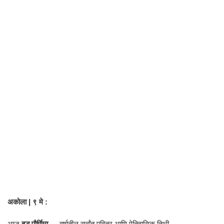
अकोला | ९ मे :
आज
बुद्ध पौर्णिमा
— वर्षातील सर्वांत पवित्र आणि ऐतिहासिक तिथी.