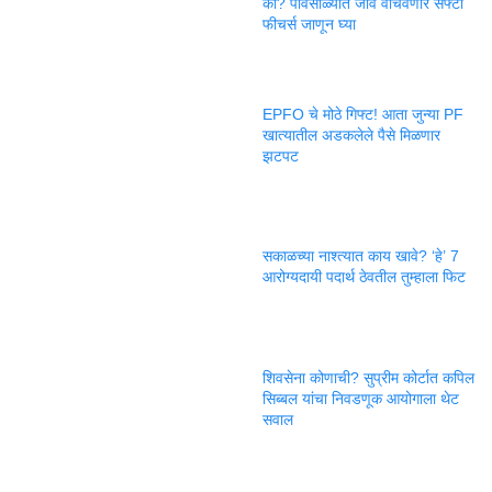
का? पावसाळ्यात जीव वाचवणारे सेफ्टी
फीचर्स जाणून घ्या
EPFO चे मोठे गिफ्ट! आता जुन्या PF
खात्यातील अडकलेले पैसे मिळणार
झटपट
सकाळच्या नाश्त्यात काय खावे? ‘हे’ 7
आरोग्यदायी पदार्थ ठेवतील तुम्हाला फिट
शिवसेना कोणाची? सुप्रीम कोर्टात कपिल
सिब्बल यांचा निवडणूक आयोगाला थेट
सवाल