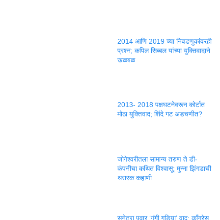
2014 आणि 2019 च्या निवडणुकांवरही
प्रश्न; कपिल सिब्बल यांच्या युक्तिवादाने
खळबळ
2013- 2018 पक्षघटनेवरून कोर्टात
मोठा युक्तिवाद; शिंदे गट अडचणीत?
जोगेश्वरीतला सामान्य तरुण ते डी-
कंपनीचा कथित विश्वासू; मुन्ना झिंगडाची
थरारक कहाणी
सुनेत्रा पवार ‘गुंगी गुडिया’ वाद; काँग्रेस