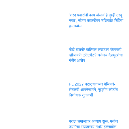
‘शरद पवारांनी काय बोलावं हे तुम्ही ठरवू
नका’; संजय काकडेंवर शशिकांत शिंदेंचा
हल्लाबोल
मोठी बातमी! वाल्मिक कराडला जेलमध्ये
व्हीआयपी ट्रीटमेंट? धनंजय देशमुखांचा
गंभीर आरोप
FL 2027 बटाट्यावरून पेप्सिको-
शेतकरी आमनेसामने; सुप्रीम कोर्टात
निर्णायक सुनावणी
मराठा समाजावर अन्याय सुरू; मनोज
जरांगेंचा सरकारवर गंभीर हल्लाबोल