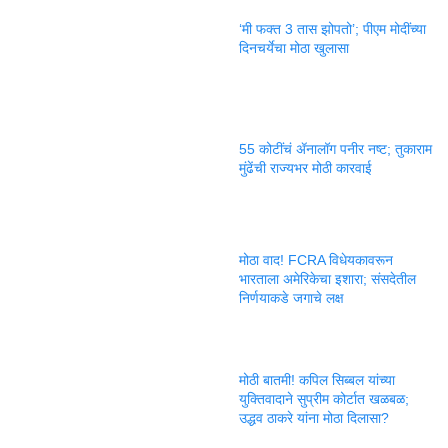
‘मी फक्त 3 तास झोपतो’; पीएम मोदींच्या
दिनचर्येचा मोठा खुलासा
55 कोटींचं ॲनालॉग पनीर नष्ट; तुकाराम
मुंढेंची राज्यभर मोठी कारवाई
मोठा वाद! FCRA विधेयकावरून
भारताला अमेरिकेचा इशारा; संसदेतील
निर्णयाकडे जगाचे लक्ष
मोठी बातमी! कपिल सिब्बल यांच्या
युक्तिवादाने सुप्रीम कोर्टात खळबळ;
उद्धव ठाकरे यांना मोठा दिलासा?