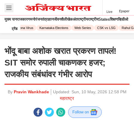
Epaper
Live
मुख्य पान
राजकारण
मनोरंजन
तंत्रज्ञान
जीवनशैली
खेळ
अंतराष्ट्रीय
राष्ट्रीय
States
शिक्षण
व्हिडीओ
2023
Corona Virus
Karnataka Elections
Web Series
CSK vs LSG
Rahul Gan
ट्रेंड
भोंदू बाबा अशोक खरात प्रकरण तापलं!
SIT समोर रुपाली चाकणकर हजर;
राजकीय संबंधांवर गंभीर आरोप
By
Pravin Wankhade
Updated:
Sun, 10 May, 2026 12:58 PM
महाराष्ट्र
Follow on