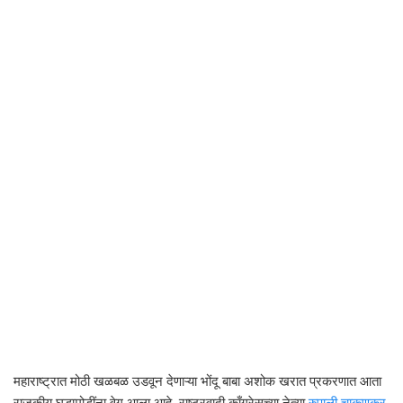
महाराष्ट्रात मोठी खळबळ उडवून देणाऱ्या भोंदू बाबा अशोक खरात प्रकरणात आता
राजकीय घडामोडींना वेग आला आहे. राष्ट्रवादी काँग्रेसच्या नेत्या
रुपाली चाकणकर