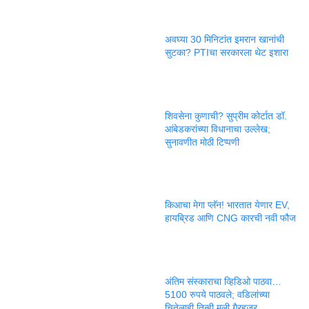
अवघ्या 30 मिनिटांत इमरान खानांची
सुटका? PTIचा सरकारला थेट इशारा
शिवसेना कुणाची? सुप्रीम कोर्टात डॉ.
आंबेडकरांच्या विधानाचा उल्लेख;
सुनावणीत मोठी टिप्पणी
किआचा मेगा प्लॅन! भारतात येणार EV,
हायब्रिड आणि CNG कारची नवी फौज
अंतिम संस्काराचा व्हिडिओ पाठवा…
5100 रुपये पाठवले; वडिलांच्या
चितेलाही तिन्ही मुली गैरहजर