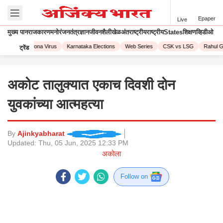
Epaper
Live
मुख्य पान
राजकारण
मनोरंजन
तंत्रज्ञान
जीवनशैली
खेळ
अंतराष्ट्रीय
राष्ट्रीय
States
शिक्षण
व्हिडीओ
 2023
Corona Virus
Karnataka Elections
Web Series
CSK vs LSG
Rahul Ga
ट्रेंड
अकोट तालुक्यात एकाच दिवशी दोन
युवकांच्या आत्महत्या
By
Ajinkyabharat
Updated:
Thu, 05 Jun, 2025 12:33 PM
अकोला
Follow on